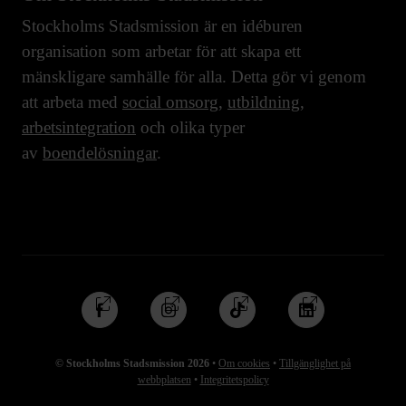
Stockholms Stadsmission är en idéburen
organisation som arbetar för att skapa ett
mänskligare samhälle för alla. Detta gör vi genom
att arbeta med
social omsorg
,
utbildning
,
arbetsintegration
och olika typer
av
boendelösningar
.
Följ
Följ
Följ
Följ
oss
oss
oss
oss
på
på
på
på
© Stockholms Stadsmission 2026
•
Om cookies
•
Tillgänglighet på
Facebook
Instagram
TikTok
Linkedin
webbplatsen
•
Integritetspolicy