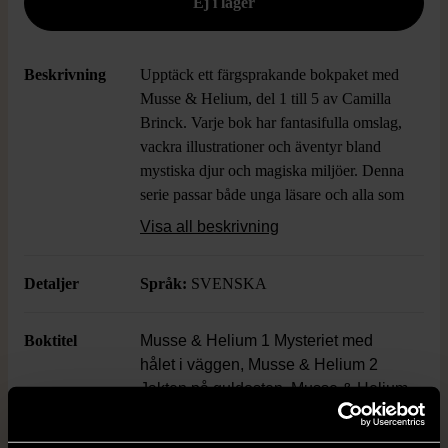
Beskrivning
Upptäck ett färgsprakande bokpaket med
Musse & Helium, del 1 till 5 av Camilla
Brinck. Varje bok har fantasifulla omslag,
vackra illustrationer och äventyr bland
mystiska djur och magiska miljöer. Denna
serie passar både unga läsare och alla som
gillar spänning, vänskap och magiska
Visa all beskrivning
världar. Perfekt som present eller för den
som vill samla hela serien.
Detaljer
Språk:
SVENSKA
Boktitel
Musse & Helium 1 Mysteriet med
hålet i väggen, Musse & Helium 2
Jakten på guldosten, Musse & Helium
3 Äventyret i Lindrizia, Musse &
Helium 4 I duvjägarnas klor, Musse &