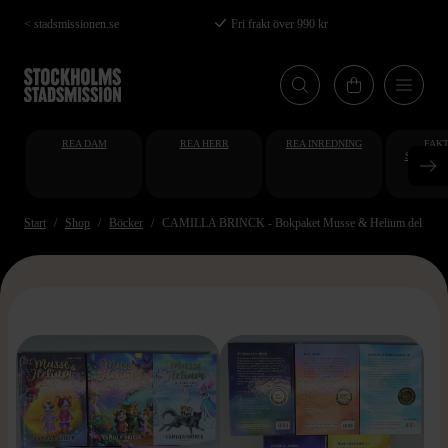
Hoppa
< stadsmissionen.se
Fri frakt över 990 kr
till
huvudinnehåll
REA DAM
REA HERR
REA INREDNING
FAKT
STUDENT
AT
Start
Shop
Böcker
CAMILLA BRINCK - Bokpaket Musse & Helium del 1-5
>