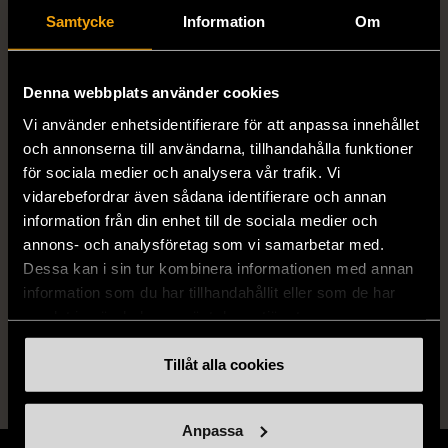
Helium 5 Den sista kampen
Samtycke
Information
Om
Författare
CAMILLA BRINCK
Denna webbplats använder cookies
Vi använder enhetsidentifierare för att anpassa innehållet
ISBN
Se bilder
och annonserna till användarna, tillhandahålla funktioner
för sociala medier och analysera vår trafik. Vi
Skick
Mycket gott skick
vidarebefordrar även sådana identifierare och annan
information från din enhet till de sociala medier och
Produkten är sparsamt använd, är av fin
annons- och analysföretag som vi samarbetar med.
kvalitet och ska inte ha några skador eller
Dessa kan i sin tur kombinera informationen med annan
förslitningar.
information som du har tillhandahållit eller som de har
Läs mer om hur vi bedömer
samlat in när du har använt deras tjänster.
Tillåt alla cookies
Anpassa