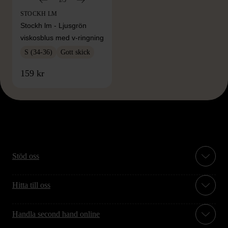
1/5
STOCKH LM
Stockh lm - Ljusgrön
viskosblus med v-ringning
S (34-36)
Gott skick
159 kr
Stöd oss
Hitta till oss
Handla second hand online