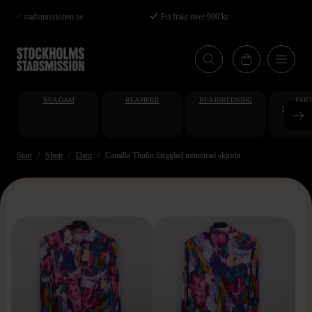
Hoppa
< stadsmissionen.se
Fri frakt över 990 kr
till
huvudinnehåll
REA DAM
REA HERR
REA INREDNING
FAKT
STUDENT
AT
Start
Shop
Dam
Camilla Thulin färgglad mönstrad skjorta