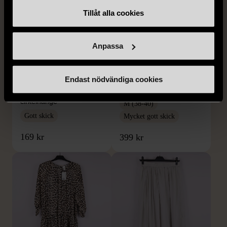
Tillåt alla cookies
Anpassa
1/5
1/5
SNÖ OF SWEDEN
RODEBJER
SNÖ of Sweden -
Rodebjer - Mönstrad topp
Endast nödvändiga cookies
Halsband med
med knappdetalj
cirkelhänge
M (38-40)
Gott skick
Mycket gott skick
169 kr
399 kr