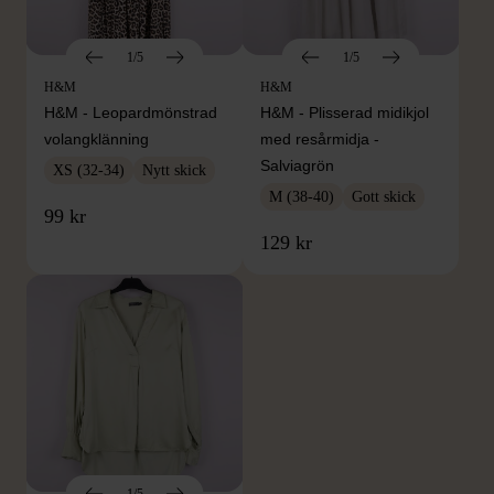
1/5
1/5
H&M
H&M
H&M - Leopardmönstrad
H&M - Plisserad midikjol
volangklänning
med resårmidja -
Salviagrön
XS (32-34)
Nytt skick
M (38-40)
Gott skick
99 kr
129 kr