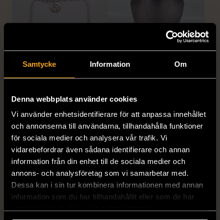
Samtycke
Information
Om
1/5
1/5
EDBLAD
DYRBERG/KERN
Denna webbplats använder cookies
Edblad - Glow - Armband
Dyrberg/Kern - Delise -
Halsband med
Mycket gott skick
Vi använder enhetsidentifierare för att anpassa innehållet
blomformat hänge
och annonserna till användarna, tillhandahålla funktioner
129 kr
Mycket gott skick
för sociala medier och analysera vår trafik. Vi
vidarebefordrar även sådana identifierare och annan
249 kr
information från din enhet till de sociala medier och
annons- och analysföretag som vi samarbetar med.
Dessa kan i sin tur kombinera informationen med annan
information som du har tillhandahållit eller som de har
samlat in när du har använt deras tjänster.