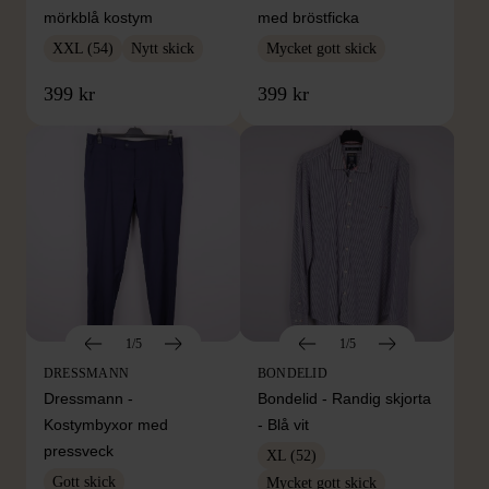
mörkblå kostym
med bröstficka
XXL (54)
Nytt skick
Mycket gott skick
399 kr
399 kr
1/5
1/5
DRESSMANN
BONDELID
Dressmann -
Bondelid - Randig skjorta
Kostymbyxor med
- Blå vit
pressveck
XL (52)
Gott skick
Mycket gott skick