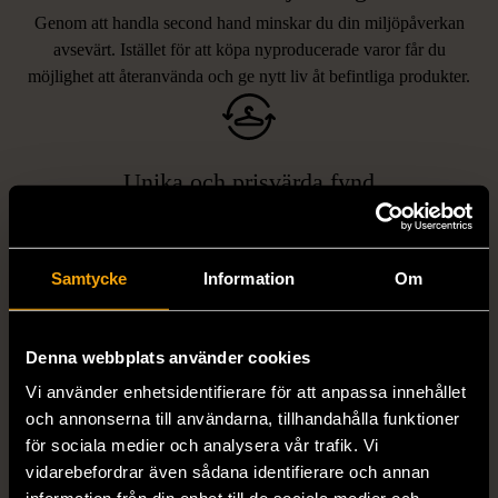
Genom att handla second hand minskar du din miljöpåverkan
avsevärt. Istället för att köpa nyproducerade varor får du
möjlighet att återanvända och ge nytt liv åt befintliga produkter.
Unika och prisvärda fynd
Vi erbjuder ett brett utbud av varor, allt från kläder och möbler
LIKNANDE PRODUKTER
till böcker och elektronik i våra butiker. Du har chansen att hitta
unika och originella föremål som inte finns i vanliga butiker.
Hitta produkter som påminner om denna
Samtycke
Information
Om
Denna webbplats använder cookies
Vi använder enhetsidentifierare för att anpassa innehållet
och annonserna till användarna, tillhandahålla funktioner
för sociala medier och analysera vår trafik. Vi
vidarebefordrar även sådana identifierare och annan