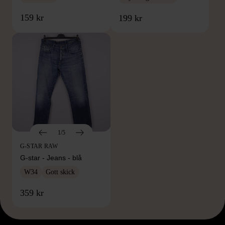
159 kr
199 kr
1/5
G-STAR RAW
G-star - Jeans - blå
W34
Gott skick
359 kr