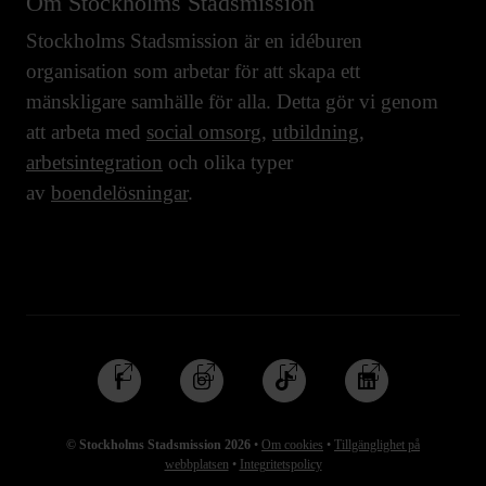
Om Stockholms Stadsmission
Stockholms Stadsmission är en idéburen
organisation som arbetar för att skapa ett
mänskligare samhälle för alla. Detta gör vi genom
att arbeta med
social omsorg
,
utbildning
,
arbetsintegration
och olika typer
av
boendelösningar
.
Följ
Följ
Följ
Följ
oss
oss
oss
oss
på
på
på
på
© Stockholms Stadsmission 2026
•
Om cookies
•
Tillgänglighet på
Facebook
Instagram
TikTok
Linkedin
webbplatsen
•
Integritetspolicy