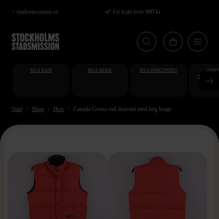
Hoppa
< stadsmissionen.se
Fri frakt över 990 kr
till
huvudinnehåll
REA DAM
REA HERR
REA INREDNING
FAKT
STUDENT
AT
Start
Shop
Herr
Canada Goose röd dunväst med hög krage