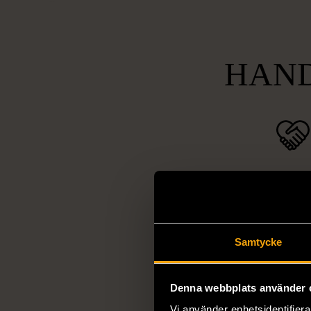
HAND
Socia
ansvarsta
Vi arbetar för 
utanförskap, bekäm
Samtycke
och stötta person
livssituationer och 
Denna webbplats använder 
arbetstränar perso
Vi använder enhetsidentifierar