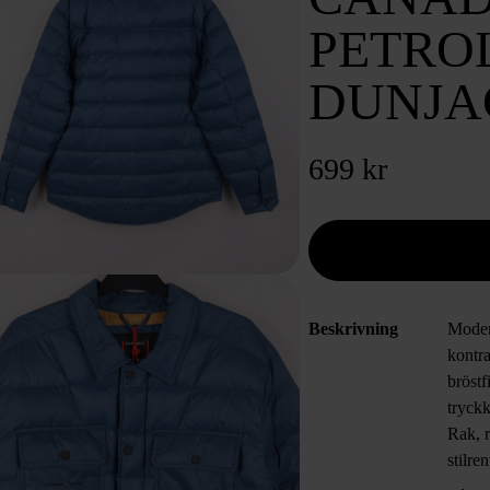
PETRO
DUNJA
699 kr
Beskrivning
Moder
kontra
bröstf
tryckk
Rak, 
stilre
för di