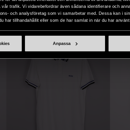
naden på ett
nytt liv åt befintliga produkter.
inte finns
vår trafik. Vi vidarebefordrar även sådana identifierare och anna
IKNANDE PRODUKT
sätt.
nnons- och analysföretag som vi samarbetar med. Dessa kan i sin
har tillhandahållit eller som de har samlat in när du har använt 
Hitta produkter som påminner om denna
okies
Anpassa