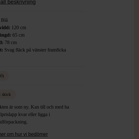
all beskrivning
aktiska detaljer.
:
Blå
vidd:
120 cm
ängd:
65 cm
d:
78 cm
t:
Svag fläck på vänster framficka
50)
t skick
kten är som ny. Kan till och med ha
lprislapp kvar eller ligga i
alförpackning.
mer om hur vi bedömer