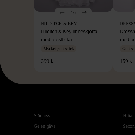
1/5
HILDITCH & KEY
DRESS
Hilditch & Key linneskjorta
Dressm
med bröstficka
med pr
Mycket gott skick
Gott sk
399 kr
159 kr
Stöd oss
Hitta t
Ge en gåva
Secon