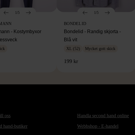
1/5
1/5
MANN
BONDELID
ann - Kostymbyxor
Bondelid - Randig skjorta -
essveck
Blå vit
ick
XL (52)
Mycket gott skick
199 kr
ill oss
Handla second hand online
d hand-butiker
Webbshop - E-handel