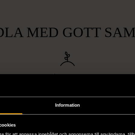
LA MED GOTT SA
lt
Hållbart och
Unika o
gande
miljövänligt
att bryta
Genom att handla second hand
Vi erbjuder
pa hemlöshet
minskar du din miljöpåverkan
varor, allt f
Information
er i svåra
avsevärt. Istället för att köpa
till böcker 
i våra butiker
nyproducerade varor får du
butiker. Du 
cookies
ner som står
möjlighet att återanvända och ge
unika och or
e för att anpassa innehållet och annonserna till användarna, tillh