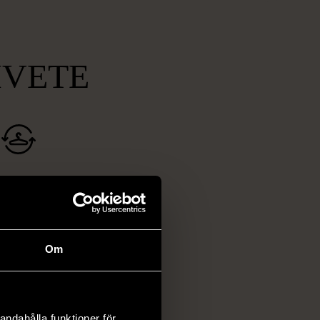
MVETE
ch prisvärda
fynd
 ett brett utbud av
rån kläder och möbler
Om
och elektronik i våra
har chansen att hitta
iginella föremål som
andahålla funktioner för