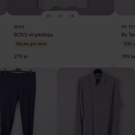
1/5
BOSS
BY TE
BOSS vit pikétröja
By Te
Mycket gott skick
XXL (
279 kr
399 k