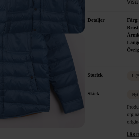
Visa 
med pr
Detaljer
Färg
Bröst
Ärml
Läng
Övrig
Storlek
L (
Skick
Nyt
Produ
orgina
origin
Läs 