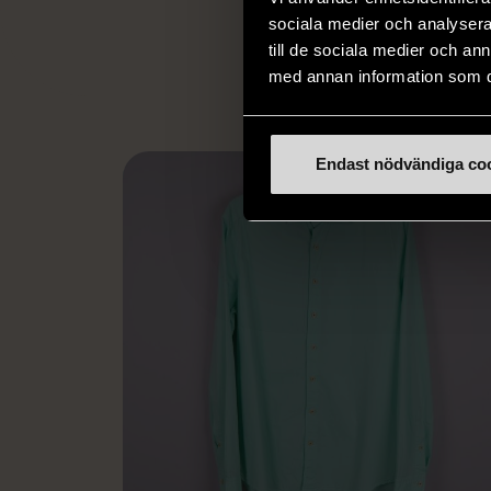
utanför arbetsmark
sociala medier och analysera 
L
eller annat 
till de sociala medier och a
med annan information som du 
Endast nödvändiga co