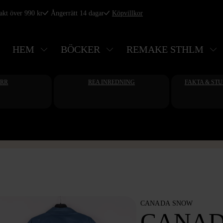
rakt över 990 kr
Ångerrätt 14 dagar
Köpvillkor
HEM
BÖCKER
REMAKE STHLM
ERR
REA INREDNING
FAKTA & ST
CANADA SNOW
CANAD