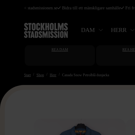
Hoppa
< stadsmissionen.se
Bidra till ett mänskligare samhälle
Fri f
till
huvudinnehåll
DAM
HERR
REA DAM
REA H
Start
Shop
Herr
Canada Snow Petrolblå dunjacka