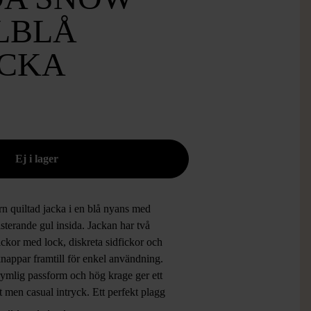
LBLÅ
CKA
n quiltad jacka i en blå nyans med
sterande gul insida. Jackan har två
ickor med lock, diskreta sidfickor och
nappar framtill för enkel användning.
rymlig passform och hög krage ger ett
nt men casual intryck. Ett perfekt plagg
g som gillar lätt och bekväm outerwear