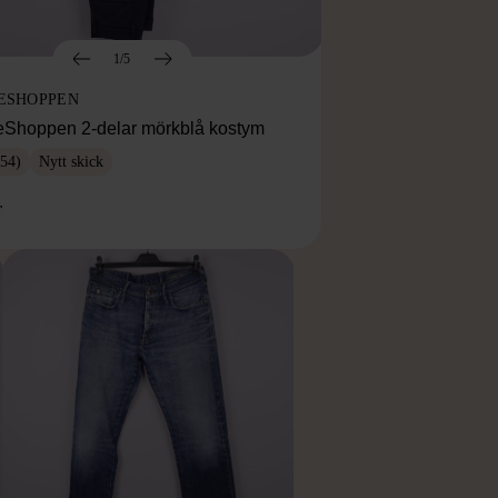
1/5
ESHOPPEN
eShoppen 2-delar mörkblå kostym
54)
Nytt skick
r