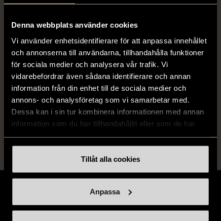
Varumärke
Capital City
Denna webbplats använder cookies
Vi använder enhetsidentifierare för att anpassa innehållet
och annonserna till användarna, tillhandahålla funktioner
Produkten är unik och finns enbart som 1 st i lager.
för sociala medier och analysera vår trafik. Vi
vidarebefordrar även sådana identifierare och annan
Fri frakt på alla köp över 990 kr.
information från din enhet till de sociala medier och
annons- och analysföretag som vi samarbetar med.
14 dagars ångerrät.
Dessa kan i sin tur kombinera informationen med annan
information som du har tillhandahållit eller som de har
samlat in när du har använt deras tjänster.
Tillåt alla cookies
Anpassa