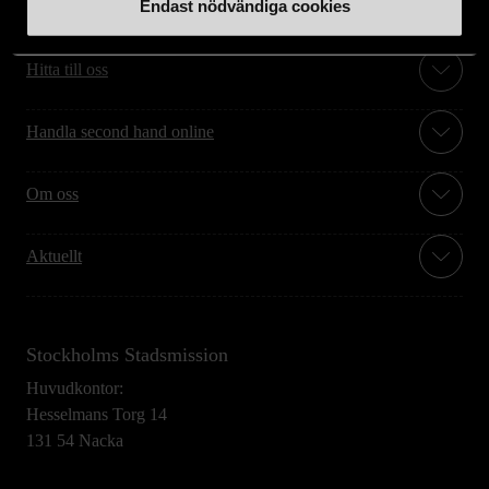
Endast nödvändiga cookies
Stöd oss
Hitta till oss
Handla second hand online
Om oss
Aktuellt
Stockholms Stadsmission
Huvudkontor:
Hesselmans Torg 14
131 54 Nacka