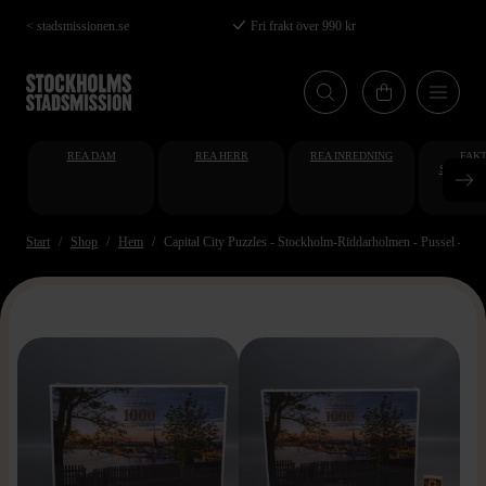
Hoppa
< stadsmissionen.se
Fri frakt över 990 kr
till
huvudinnehåll
REA DAM
REA HERR
REA INREDNING
FAKT
STUDENT
AT
Start
Shop
Hem
Capital City Puzzles - Stockholm-Riddarholmen - Pussel - 1000