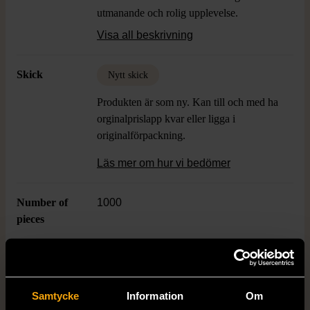
utmanande och rolig upplevelse.
Förpackningen andas kvalitet och känns
Visa all beskrivning
modern, med ett kvällsbelyst motiv av
stadsmiljö som ger en härlig känsla.
Skick
Nytt skick
Produkten är som ny. Kan till och med ha
orginalprislapp kvar eller ligga i
originalförpackning.
Läs mer om hur vi bedömer
Number of
1000
pieces
Dimensions
Bredd: 68 cm * Längd: 48 cm
Samtycke
Information
Om
Age
3+