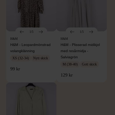
1/5
1/5
H&M
H&M
H&M - Leopardmönstrad
H&M - Plisserad midikjol
volangklänning
med resårmidja -
Salviagrön
XS (32-34)
Nytt skick
M (38-40)
Gott skick
99 kr
129 kr