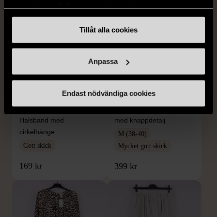
samlat in när du har använt deras tjänster.
Tillåt alla cookies
Anpassa
1/5
1/5
Endast nödvändiga cookies
SNÖ OF SWEDEN
RODEBJER
SNÖ of Sweden -
Rodebjer - Mönstrad topp
Halsband med
med knappdetalj
cirkelhänge
M (38-40)
Gott skick
Mycket gott skick
169 kr
399 kr