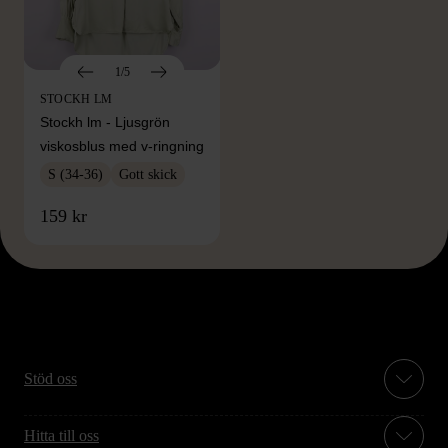
1/5
STOCKH LM
Stockh lm - Ljusgrön
viskosblus med v-ringning
S (34-36)
Gott skick
159 kr
Stöd oss
Hitta till oss