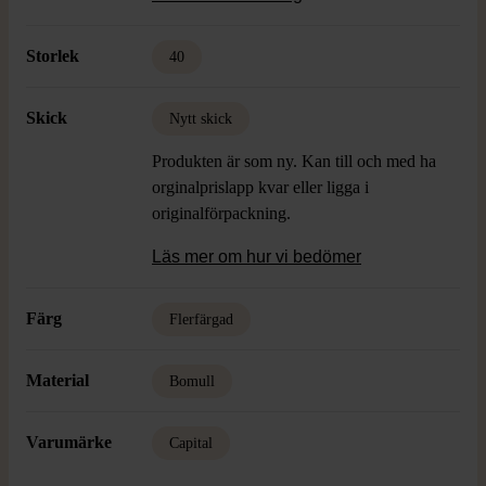
Ribbstickade muddar för skön passform.
Storlek
40
Skick
Nytt skick
Produkten är som ny. Kan till och med ha
orginalprislapp kvar eller ligga i
originalförpackning.
Läs mer om hur vi bedömer
Färg
Flerfärgad
Material
Bomull
Varumärke
Capital