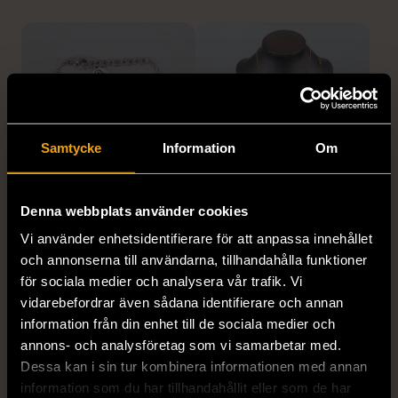
Samtycke
Information
Om
1/5
1/5
Denna webbplats använder cookies
EDBLAD
DYRBERG/KERN
Vi använder enhetsidentifierare för att anpassa innehållet
Edblad - Glow - Armband
Dyrberg/Kern - Delise -
och annonserna till användarna, tillhandahålla funktioner
Halsband med
Mycket gott skick
för sociala medier och analysera vår trafik. Vi
blomformat hänge
vidarebefordrar även sådana identifierare och annan
129 kr
Mycket gott skick
information från din enhet till de sociala medier och
annons- och analysföretag som vi samarbetar med.
249 kr
Dessa kan i sin tur kombinera informationen med annan
information som du har tillhandahållit eller som de har