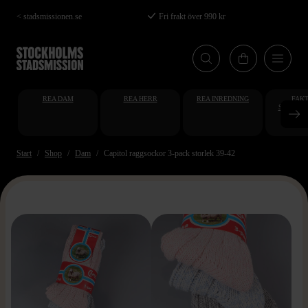
Hoppa
< stadsmissionen.se
Fri frakt över 990 kr
till
huvudinnehåll
REA DAM
REA HERR
REA INREDNING
FAKT
STUDENT
AT
Start
Shop
Dam
Capitol raggsockor 3-pack storlek 39-42