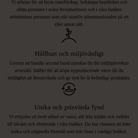
Vi arbetar för att bryta utanförskap, bekämpa hemlöshet och
stötta personer i svåra livssituationer och i våra butiker
arbetstränar personer som står utanför arbetsmarknaden på ett
eller annat sätt.
Hållbart och miljövänligt
Genom att handla second hand minskar du din miljöpåverkan
avsevärt. Istället för att köpa nyproducerade varor får du
möjlighet att återanvända och ge nytt liv åt befintliga produkter.
Unika och prisvärda fynd
Vi erbjuder ett brett utbud av varor, allt från kläder och möbler
LIKNANDE PRODUKTER
till böcker och elektronik i våra butiker. Du har chansen att hitta
unika och originella föremål som inte finns i vanliga butiker.
Hitta produkter som påminner om denna