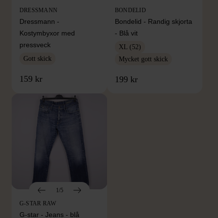
DRESSMANN
BONDELID
Dressmann -
Bondelid - Randig skjorta
Kostymbyxor med
- Blå vit
pressveck
XL (52)
Gott skick
Mycket gott skick
159 kr
199 kr
1/5
G-STAR RAW
G-star - Jeans - blå