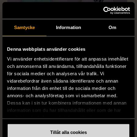
Samtycke
Information
Om
Denna webbplats använder cookies
1/5
1/5
Vi använder enhetsidentifierare för att anpassa innehållet
STENSTRÖMS
BOSS
och annonserna till användarna, tillhandahålla funktioner
Stenströms skjorta turkos
BOSS vit pikétröja
för sociala medier och analysera vår trafik. Vi
L (50)
Gott skick
Mycket gott skick
vidarebefordrar även sådana identifierare och annan
259 kr
279 kr
information från din enhet till de sociala medier och
annons- och analysföretag som vi samarbetar med.
Dessa kan i sin tur kombinera informationen med annan
information som du har tillhandahållit eller som de har
samlat in när du har använt deras tjänster.
Tillåt alla cookies