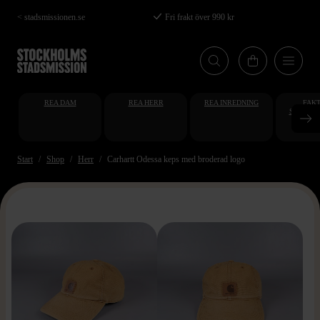
Hoppa
< stadsmissionen.se
Fri frakt över 990 kr
till
huvudinnehåll
REA DAM
REA HERR
REA INREDNING
FAKT
STUDENT
AT
Start
Shop
Herr
Carhartt Odessa keps med broderad logo