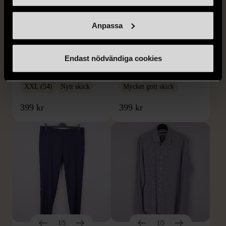
Anpassa
1/5
1/5
BY TEESHOPPEN
HILDITCH & KEY
Endast nödvändiga cookies
By TeeShoppen 2-delar
Hilditch & Key linneskjorta
mörkblå kostym
med bröstficka
XXL (54)
Nytt skick
Mycket gott skick
399 kr
399 kr
1/5
1/5