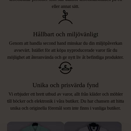
eller annat sätt.
Hållbart och miljövänligt
Genom att handla second hand minskar du din miljöpåverkan
avsevärt. Istället för att köpa nyproducerade varor får du
möjlighet att återanvända och ge nytt liv åt befintliga produkter.
Unika och prisvärda fynd
Vi erbjuder ett brett utbud av varor, allt från kläder och möbler
LIKNANDE PRODUKTER
till böcker och elektronik i våra butiker. Du har chansen att hitta
unika och originella föremål som inte finns i vanliga butiker.
Hitta produkter som påminner om denna