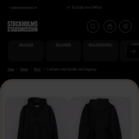
Hoppa
< stadsmissionen.se
Fri frakt över 990 kr
till
huvudinnehåll
REA DAM
REA HERR
REA INREDNING
FAKT
STUDENT
AT
Start
Shop
Herr
Carhartt svart hoodie med logotyp