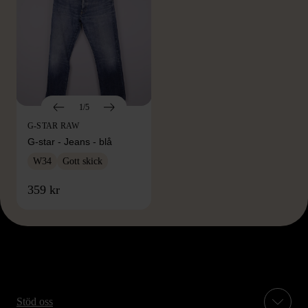
1/5
G-STAR RAW
G-star - Jeans - blå
W34
Gott skick
359 kr
Stöd oss