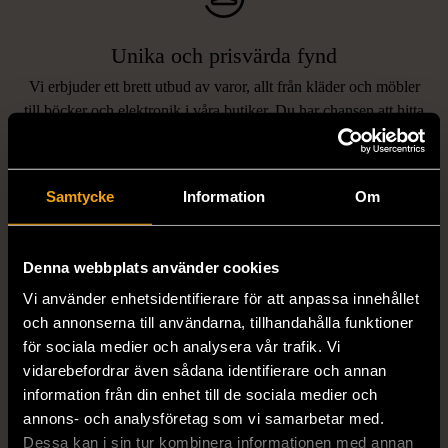
Unika och prisvärda fynd
Vi erbjuder ett brett utbud av varor, allt från kläder och möbler
LIKNANDE PRODUKTER
till böcker och elektronik i våra butiker. Du har chansen att hitta
unika och originella föremål som inte finns i vanliga butiker.
Hitta produkter som påminner om denna
Samtycke
Information
Om
Denna webbplats använder cookies
Vi använder enhetsidentifierare för att anpassa innehållet
och annonserna till användarna, tillhandahålla funktioner
för sociala medier och analysera vår trafik. Vi
vidarebefordrar även sådana identifierare och annan
1/5
1/5
information från din enhet till de sociala medier och
STENSTRÖMS
BOSS
annons- och analysföretag som vi samarbetar med.
Stenströms skjorta turkos
BOSS vit pikétröja
Dessa kan i sin tur kombinera informationen med annan