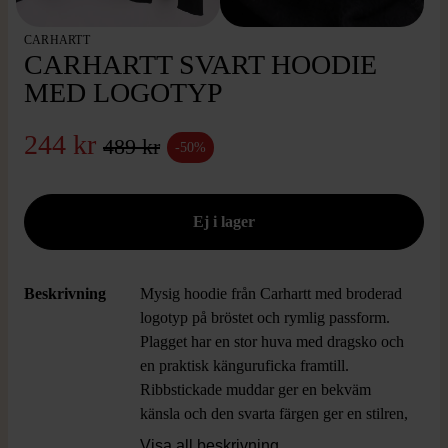
CARHARTT
CARHARTT SVART HOODIE
MED LOGOTYP
244 kr
489 kr
-50%
Beskrivning
Mysig hoodie från Carhartt med broderad
logotyp på bröstet och rymlig passform.
Plagget har en stor huva med dragsko och
en praktisk känguruficka framtill.
Ribbstickade muddar ger en bekväm
känsla och den svarta färgen ger en stilren,
tidlös look.
Visa all beskrivning