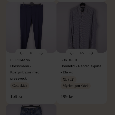
1/5
1/5
DRESSMANN
BONDELID
Dressmann -
Bondelid - Randig skjorta
Kostymbyxor med
- Blå vit
pressveck
XL (52)
Gott skick
Mycket gott skick
159 kr
199 kr