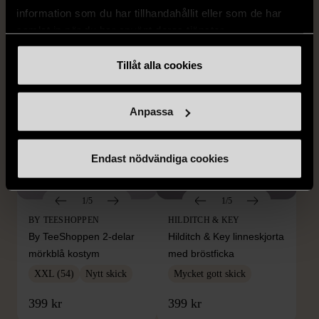
L (50)
Gott skick
Mycket gott skick
information som du har tillhandahållit eller som de har
samlat in när du har använt deras tjänster.
259 kr
279 kr
Tillåt alla cookies
Anpassa
Endast nödvändiga cookies
1/5
1/5
BY TEESHOPPEN
HILDITCH & KEY
By TeeShoppen 2-delar
Hilditch & Key linneskjorta
mörkblå kostym
med bröstficka
XXL (54)
Nytt skick
Mycket gott skick
399 kr
399 kr