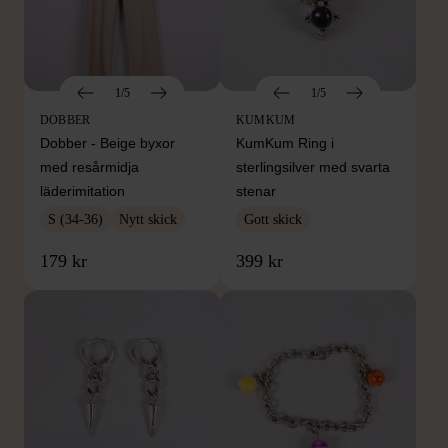
1/5
1/5
DOBBER
KUMKUM
Dobber - Beige byxor
KumKum Ring i
med resårmidja
sterlingsilver med svarta
läderimitation
stenar
S (34-36)
Nytt skick
Gott skick
179 kr
399 kr