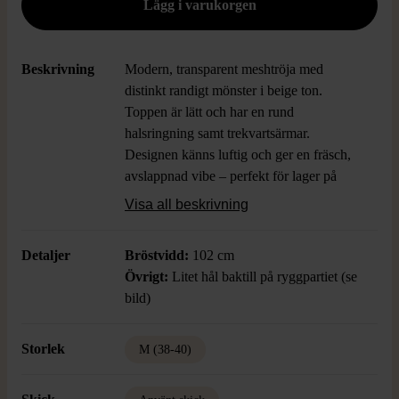
Beskrivning
Modern, transparent meshtröja med
distinkt randigt mönster i beige ton.
Toppen är lätt och har en rund
halsringning samt trekvartsärmar.
Designen känns luftig och ger en fräsch,
avslappnad vibe – perfekt för lager på
lager eller som statement-plagg.
Visa all beskrivning
Detaljer
Bröstvidd:
102 cm
Övrigt:
Litet hål baktill på ryggpartiet (se
bild)
Storlek
M (38-40)