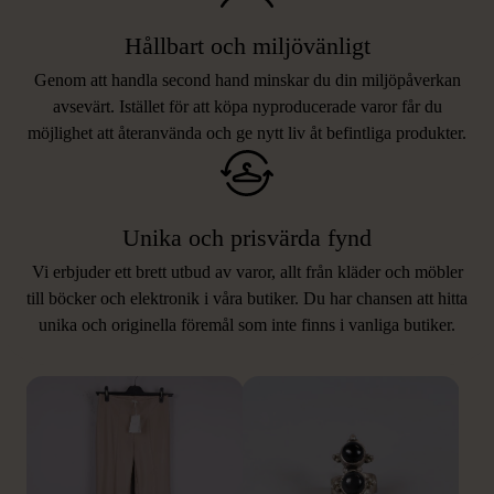
Hållbart och miljövänligt
Genom att handla second hand minskar du din miljöpåverkan
avsevärt. Istället för att köpa nyproducerade varor får du
möjlighet att återanvända och ge nytt liv åt befintliga produkter.
Unika och prisvärda fynd
Vi erbjuder ett brett utbud av varor, allt från kläder och möbler
LIKNANDE PRODUKTER
till böcker och elektronik i våra butiker. Du har chansen att hitta
unika och originella föremål som inte finns i vanliga butiker.
Hitta produkter som påminner om denna