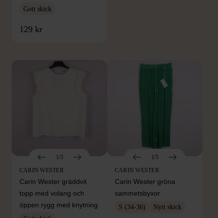
Gott skick
FRÅN SAMMA VARUMÄRKE
129 kr
Hitta produkter från samma varumärke
1/5
1/5
CARIN WESTER
CARIN WESTER
Carin Wester gräddvit
Carin Wester gröna
topp med volang och
sammetsbyxor
öppen rygg med knytning
S (34-36)
Nytt skick