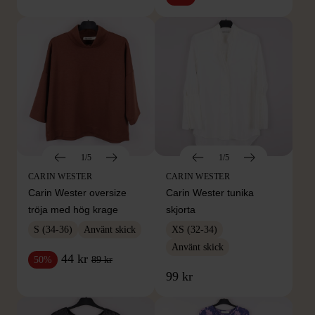
1/5
1/5
CARIN WESTER
CARIN WESTER
Carin Wester oversize
Carin Wester tunika
tröja med hög krage
skjorta
S (34-36)
Använt skick
XS (32-34)
Använt skick
44 kr
89 kr
50%
99 kr