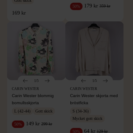
Gott skick
179 kr
359 kr
50%
169 kr
1/5
1/5
CARIN WESTER
CARIN WESTER
Carin Wester blommig
Carin Wester skjorta med
bomullsskjorta
bröstficka
L (42-44)
Gott skick
S (34-36)
Mycket gott skick
149 kr
299 kr
50%
64 kr
129 kr
50%