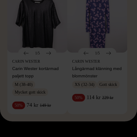
1/5
1/5
CARIN WESTER
CARIN WESTER
Carin Wester kortärmad
Långärmad klänning med
paljett topp
blommönster
M (38-40)
XS (32-34)
Gott skick
Mycket gott skick
114 kr
229 kr
50%
74 kr
149 kr
50%