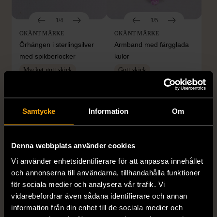
1/4
1/5
OKÄNT MÄRKE
OKÄNT MÄRKE
Örhängen i sterlingsilver
Armband med färgglada
med spikberlocker
kulor
Mycket gott skick
Gott skick
399 kr
69 kr
Samtycke
Information
Om
Denna webbplats använder cookies
Vi använder enhetsidentifierare för att anpassa innehållet
och annonserna till användarna, tillhandahålla funktioner
för sociala medier och analysera vår trafik. Vi
vidarebefordrar även sådana identifierare och annan
1/5
1/5
information från din enhet till de sociala medier och
PILGRIM
GRETA