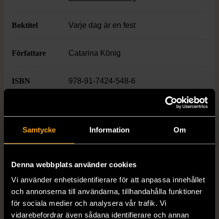
eleganta uppläggningar och tydliga steg-
för-steg-instruktioner i köket.
Boktitel
Varje dag är en fest
Författare
Catarina König
ISBN
978-91-7424-548-6
Skick
Mycket gott skick
Produkten är sparsamt använd, är av fin
Samtycke
Information
Om
kvalitet och ska inte ha några skador eller
förslitningar.
Denna webbplats använder cookies
Läs mer om hur vi bedömer
Vi använder enhetsidentifierare för att anpassa innehållet
och annonserna till användarna, tillhandahålla funktioner
för sociala medier och analysera vår trafik. Vi
vidarebefordrar även sådana identifierare och annan