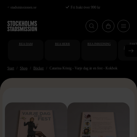
Hoppa
< stadsmissionen.se
Fri frakt över 990 kr
till
huvudinnehåll
REA DAM
REA HERR
REA INREDNING
FAKT
STUDENT
AT
Start
Shop
Böcker
Catarina König - Varje dag är en fest - Kokbok
>