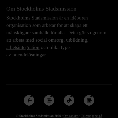
Om Stockholms Stadsmission
Stockholms Stadsmission är en idéburen
organisation som arbetar för att skapa ett
mänskligare samhälle för alla. Detta gör vi genom
att arbeta med
social omsorg
,
utbildning
,
arbetsintegration
och olika typer
av
boendelösningar
.
Följ
Följ
Följ
Följ
oss
oss
oss
oss
på
på
på
på
© Stockholms Stadsmission 2026
•
Om cookies
•
Tillgänglighet på
Facebook
Instagram
TikTok
Linkedin