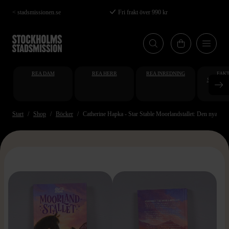
Hoppa
< stadsmissionen.se
Fri frakt över 990 kr
till
huvudinnehåll
REA DAM
REA HERR
REA INREDNING
FAKT
STUDENT
AT
Start
Shop
Böcker
Catherine Hapka - Star Stable Moorlandstallet: Den nya häs
>