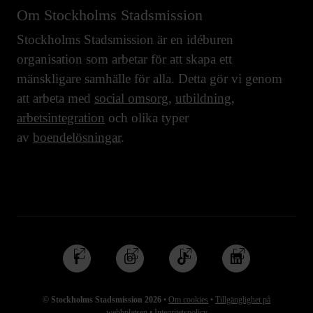
Om Stockholms Stadsmission
Stockholms Stadsmission är en idéburen
organisation som arbetar för att skapa ett
mänskligare samhälle för alla. Detta gör vi genom
att arbeta med
social omsorg
,
utbildning
,
arbetsintegration
och olika typer
av
boendelösningar
.
Följ
Följ
Följ
Följ
oss
oss
oss
oss
på
på
på
på
© Stockholms Stadsmission 2026
•
Om cookies
•
Tillgänglighet på
Facebook
Instagram
TikTok
Linkedin
webbplatsen
•
Integritetspolicy