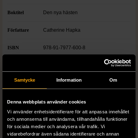
Boktitel
Den nya hästen
Författare
Catherine Hapka
ISBN
978-91-7977-600-8
Skick
Mycket gott skick
Produkten är sparsamt använd, är av fin
Samtycke
Information
Om
kvalitet och ska inte ha några skador eller
förslitningar.
Denna webbplats använder cookies
Läs mer om hur vi bedömer
Vi använder enhetsidentifierare för att anpassa innehållet
och annonserna till användarna, tillhandahålla funktioner
för sociala medier och analysera vår trafik. Vi
vidarebefordrar även sådana identifierare och annan