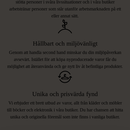
stötta personer i svåra livssituationer och i våra butiker
arbetstränar personer som står utanför arbetsmarknaden på ett
eller annat sätt.
Hållbart och miljövänligt
Genom att handla second hand minskar du din miljöpåverkan
avsevärt. Istället för att köpa nyproducerade varor får du
möjlighet att återanvända och ge nytt liv åt befintliga produkter.
Unika och prisvärda fynd
Vi erbjuder ett brett utbud av varor, allt från kläder och möbler
LIKNANDE PRODUKTER
till böcker och elektronik i våra butiker. Du har chansen att hitta
unika och originella föremål som inte finns i vanliga butiker.
Hitta produkter som påminner om denna