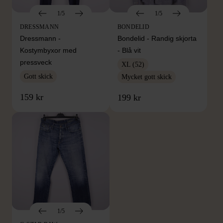
1/5
1/5
DRESSMANN
BONDELID
Dressmann -
Bondelid - Randig skjorta
Kostymbyxor med
- Blå vit
pressveck
XL (52)
Gott skick
Mycket gott skick
159 kr
199 kr
1/5