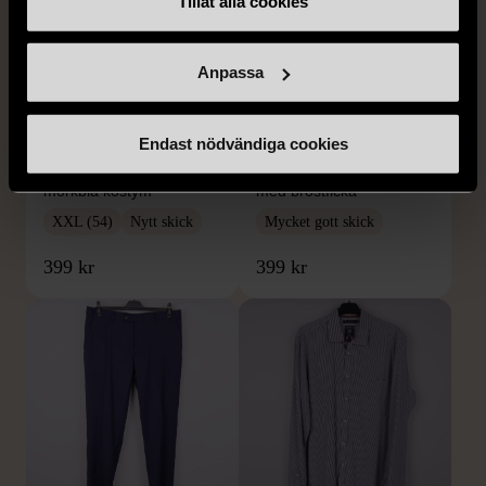
Tillåt alla cookies
Anpassa
1/5
1/5
BY TEESHOPPEN
HILDITCH & KEY
Endast nödvändiga cookies
By TeeShoppen 2-delar
Hilditch & Key linneskjorta
mörkblå kostym
med bröstficka
XXL (54)
Nytt skick
Mycket gott skick
399 kr
399 kr