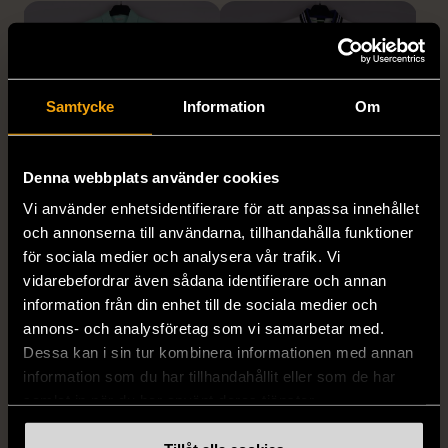
Samtycke
Information
Om
Denna webbplats använder cookies
1/5
1/5
Vi använder enhetsidentifierare för att anpassa innehållet
STENSTRÖMS
BOSS
och annonserna till användarna, tillhandahålla funktioner
Stenströms skjorta turkos
BOSS vit pikétröja
för sociala medier och analysera vår trafik. Vi
L (50)
Gott skick
Mycket gott skick
vidarebefordrar även sådana identifierare och annan
information från din enhet till de sociala medier och
259 kr
279 kr
annons- och analysföretag som vi samarbetar med.
Dessa kan i sin tur kombinera informationen med annan
information som du har tillhandahållit eller som de har
samlat in när du har använt deras tjänster.