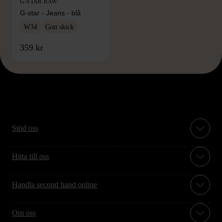
G-STAR RAW
G-star - Jeans - blå
W34
Gott skick
359 kr
Stöd oss
Hitta till oss
Handla second hand online
Om oss