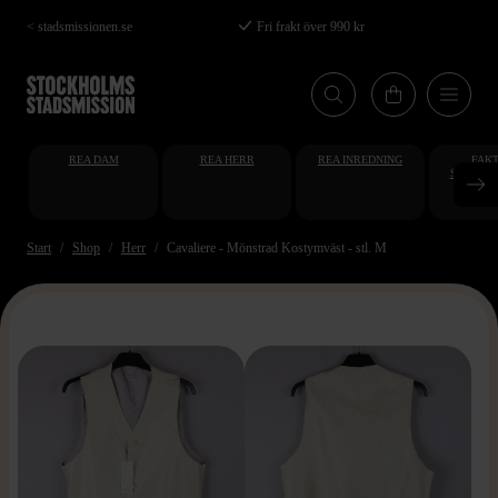
Hoppa
< stadsmissionen.se
Fri frakt över 990 kr
till
huvudinnehåll
REA DAM
REA HERR
REA INREDNING
FAKT
STUDENT
AT
Start
Shop
Herr
Cavaliere - Mönstrad Kostymväst - stl. M