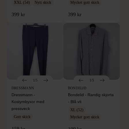
XXL (54)
Nytt skick
Mycket gott skick
399 kr
399 kr
1/5
1/5
DRESSMANN
BONDELID
Dressmann -
Bondelid - Randig skjorta
Kostymbyxor med
- Blå vit
pressveck
XL (52)
Gott skick
Mycket gott skick
159 kr
199 kr