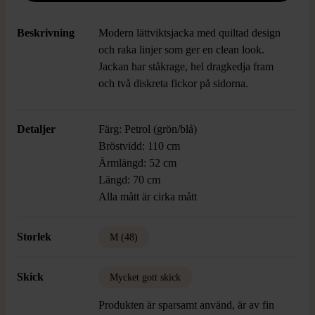
Beskrivning
Modern lättviktsjacka med quiltad design
och raka linjer som ger en clean look.
Jackan har ståkrage, hel dragkedja fram
och två diskreta fickor på sidorna.
Detaljer
Färg: Petrol (grön/blå)
Bröstvidd: 110 cm
Ärmlängd: 52 cm
Längd: 70 cm
Alla mått är cirka mått
Storlek
M (48)
Skick
Mycket gott skick
Produkten är sparsamt använd, är av fin