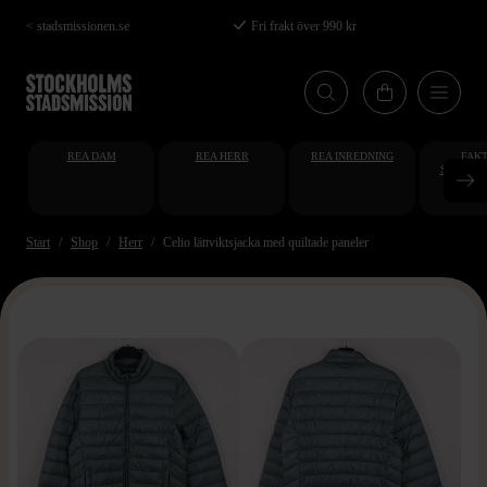
Hoppa
< stadsmissionen.se
Fri frakt över 990 kr
till
huvudinnehåll
REA DAM
REA HERR
REA INREDNING
FAKT
STUDENT
AT
Start
Shop
Herr
Celio lättviktsjacka med quiltade paneler