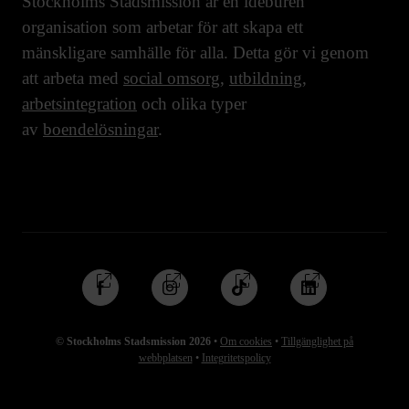
Stockholms Stadsmission är en idéburen
organisation som arbetar för att skapa ett
mänskligare samhälle för alla. Detta gör vi genom
att arbeta med
social omsorg
,
utbildning
,
arbetsintegration
och olika typer
av
boendelösningar
.
Följ
Följ
Följ
Följ
oss
oss
oss
oss
på
på
på
på
© Stockholms Stadsmission 2026
•
Om cookies
•
Tillgänglighet på
Facebook
Instagram
TikTok
Linkedin
webbplatsen
•
Integritetspolicy