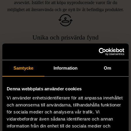
avsevärt. Istället för att köpa nyproducerade varor får du
möjlighet att återanvända och ge nytt liv åt befintliga produkter.
Unika och prisvärda fynd
Vi erbjuder ett brett utbud av varor, allt från kläder och möbler
LIKNANDE PRODUKTER
till böcker och elektronik i våra butiker. Du har chansen att hitta
unika och originella föremål som inte finns i vanliga butiker.
Hitta produkter som påminner om denna
Samtycke
Information
Om
Denna webbplats använder cookies
Vi använder enhetsidentifierare för att anpassa innehållet
och annonserna till användarna, tillhandahålla funktioner
för sociala medier och analysera vår trafik. Vi
vidarebefordrar även sådana identifierare och annan
information från din enhet till de sociala medier och