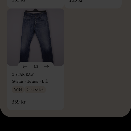
1/5
G-STAR RAW
G-star - Jeans - blå
W34
Gott skick
359 kr