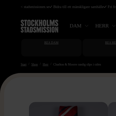
Hoppa
< stadsmissionen.se
Bidra till ett mänskligare samhälle
Fri f
till
huvudinnehåll
DAM
HERR
REA DAM
REA H
Start
Shop
Herr
Charlton & Moorre randig slips i siden