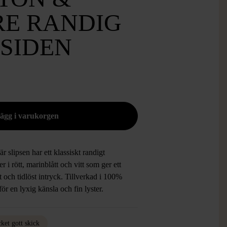
E RANDIG
 SIDEN
r slipsen har ett klassiskt randigt
r i rött, marinblått och vitt som ger ett
nt och tidlöst intryck. Tillverkad i 100%
för en lyxig känsla och fin lyster.
ket gott skick