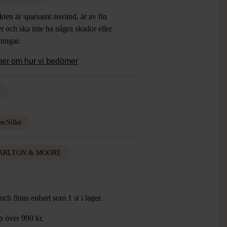
ten är sparsamt använd, är av fin
et och ska inte ha några skador eller
tningar.
mer om hur vi bedömer
d
en/Silke
ARLTON & MOORE
ch finns enbart som 1 st i lager.
öp över 990 kr.