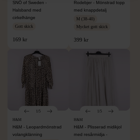
SNÖ of Sweden -
Rodebjer - Mönstrad topp
Halsband med
med knappdetalj
cirkelhänge
M (38-40)
Gott skick
Mycket gott skick
169 kr
399 kr
1/5
1/5
H&M
H&M
H&M - Leopardmönstrad
H&M - Plisserad midikjol
volangklänning
med resårmidja -