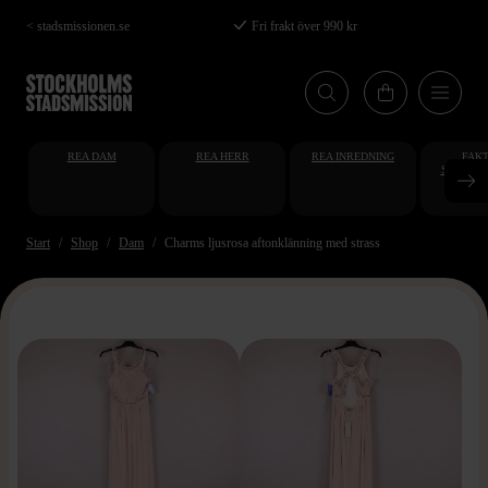
Hoppa
< stadsmissionen.se
Fri frakt över 990 kr
till
huvudinnehåll
REA DAM
REA HERR
REA INREDNING
FAKT
STUDENT
AT
Start
Shop
Dam
Charms ljusrosa aftonklänning med strass