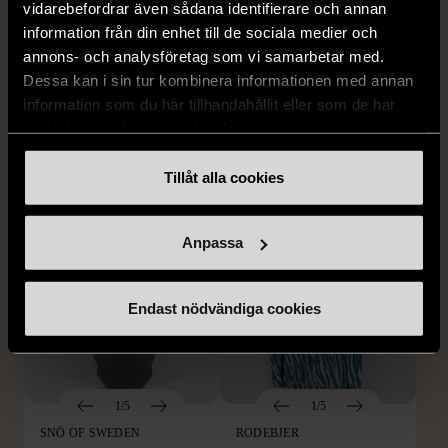
vidarebefordrar även sådana identifierare och annan
1/5
1/5
information från din enhet till de sociala medier och
EDBLAD
DYRBERG/KERN
annons- och analysföretag som vi samarbetar med.
Edblad - Glow - Armband
Dyrberg/Kern - Delise -
Dessa kan i sin tur kombinera informationen med annan
Halsband med
Mycket gott skick
information som du har tillhandahållit eller som de har
blomformat hänge
129 kr
samlat in när du har använt deras tjänster.
Mycket gott skick
249 kr
Tillåt alla cookies
Anpassa
Endast nödvändiga cookies
1/5
1/5
SNÖ OF SWEDEN
RODEBJER