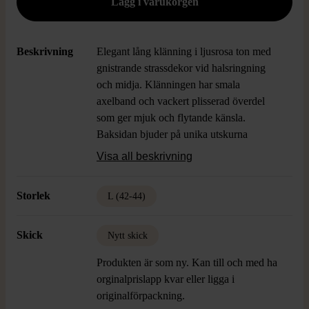
Beskrivning
Elegant lång klänning i ljusrosa ton med
gnistrande strassdekor vid halsringning
och midja. Klänningen har smala
axelband och vackert plisserad överdel
som ger mjuk och flytande känsla.
Baksidan bjuder på unika utskurna
detaljer och markerad midja. Mjukt
Visa all beskrivning
transparant tyg skapar en sofistikerad och
festlig look – perfekt för dig som vill
Storlek
L (42-44)
sticka ut på event med exklusiv touch.
Skick
Nytt skick
Produkten är som ny. Kan till och med ha
orginalprislapp kvar eller ligga i
originalförpackning.