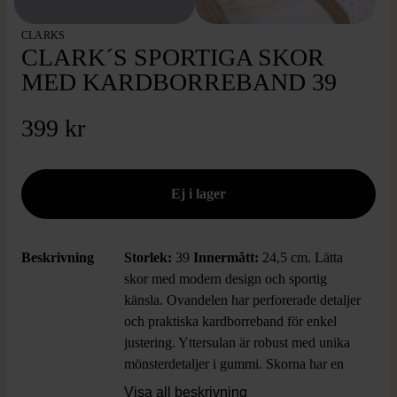
CLARKS
CLARK´S SPORTIGA SKOR
MED KARDBORREBAND 39
399 kr
Beskrivning
Storlek:
39
Innermått:
24,5 cm. Lätta
skor med modern design och sportig
känsla. Ovandelen har perforerade detaljer
och praktiska kardborreband för enkel
justering. Yttersulan är robust med unika
mönsterdetaljer i gummi. Skorna har en
stilren mix av vitt och beige som ger en
Visa all beskrivning