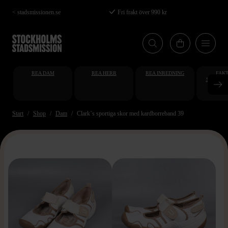
Hoppa
< stadsmissionen.se
Fri frakt över 990 kr
till
huvudinnehåll
REA DAM
REA HERR
REA INREDNING
FAKT
STUDENT
AT
Start
Shop
Dam
Clark´s sportiga skor med kardborreband 39