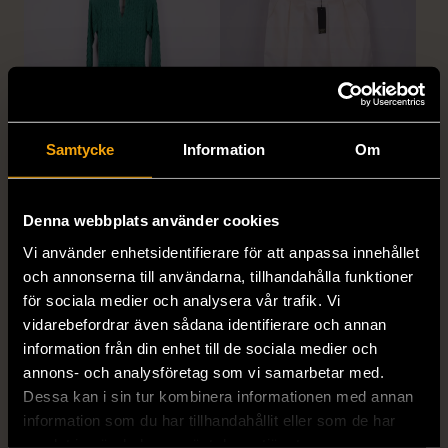
Samtycke
Information
Om
1/5
1/5
MISSONI
GIANFRANCO FERRE
Missoni - Klänning -
STUDIO
Denna webbplats använder cookies
Stickad - Grön - Premium
Gianfranco Ferre Studio -
Vi använder enhetsidentifierare för att anpassa innehållet
Vintage
Kjol - Silke - Premium
och annonserna till användarna, tillhandahålla funktioner
Vintage
S (34-36)
Gott skick
för sociala medier och analysera vår trafik. Vi
S (34-36)
vidarebefordrar även sådana identifierare och annan
999 kr
Mycket gott skick
information från din enhet till de sociala medier och
annons- och analysföretag som vi samarbetar med.
999 kr
Dessa kan i sin tur kombinera informationen med annan
information som du har tillhandahållit eller som de har
samlat in när du har använt deras tjänster.