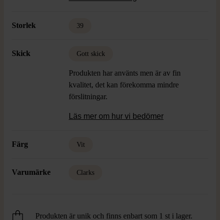
fräsch look och passar till många olika
outfits.
Storlek
39
Skick
Gott skick
Produkten har använts men är av fin
kvalitet, det kan förekomma mindre
förslitningar.
Läs mer om hur vi bedömer
Färg
Vit
Varumärke
Clarks
Produkten är unik och finns enbart som 1 st i lager.