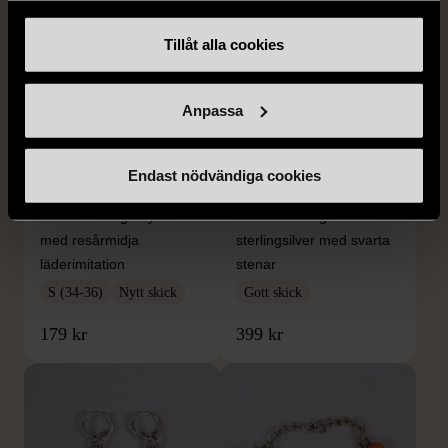
Tillåt alla cookies
Anpassa
1/5
1/5
Endast nödvändiga cookies
DOBBER
KUMKUM
Dobber - Beige byxor
KumKum Ring i
med resårmidja
sterlingsilver med svarta
läderimitation
stenar
S (34-36)
Nytt skick
Gott skick
179 kr
399 kr