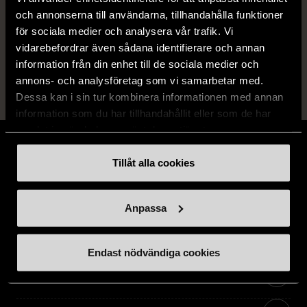
och annonserna till användarna, tillhandahålla funktioner
14 dagars ångerrät.
för sociala medier och analysera vår trafik. Vi
vidarebefordrar även sådana identifierare och annan
information från din enhet till de sociala medier och
annons- och analysföretag som vi samarbetar med.
Dessa kan i sin tur kombinera informationen med annan
information som du har tillhandahållit eller som de har
samlat in när du har använt deras tjänster.
Tillåt alla cookies
Stöd oss
Anpassa
Hitta till oss
Endast nödvändiga cookies
Handla second hand online