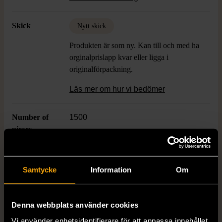
rummet en härlig och inspirerande vibe.
Skick
Nytt skick
Produkten är som ny. Kan till och med ha
orginalprislapp kvar eller ligga i
originalförpackning.
Läs mer om hur vi bedömer
Number of
1500
pieces
Varumärke
Clementoni
Samtycke
Information
Om
Produkten är unik och finns enbart som 1 st i lager.
Denna webbplats använder cookies
Vi använder enhetsidentifierare för att anpassa innehållet
Fri frakt på alla köp över 990 kr.