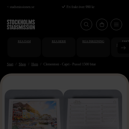
Hoppa
< stadsmissionen.se
Fri frakt över 990 kr
till
huvudinnehåll
REA DAM
REA HERR
REA INREDNING
FAKT
STUDENT
AT
Start
Shop
Hem
Clementoni - Capri - Pussel 1500 bitar