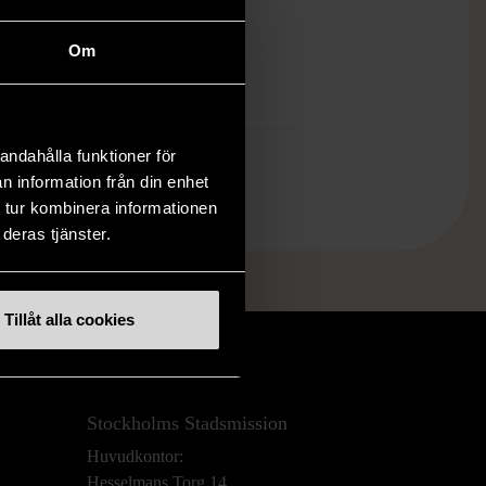
öp över 990 kr.
Om
.
andahålla funktioner för
n information från din enhet
 tur kombinera informationen
deras tjänster.
Tillåt alla cookies
Stockholms Stadsmission
Huvudkontor:
Hesselmans Torg 14