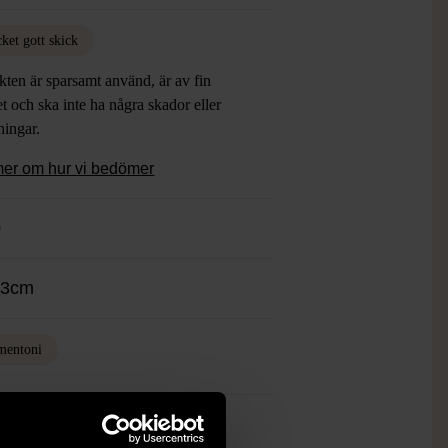
ket gott skick
ten är sparsamt använd, är av fin
et och ska inte ha några skador eller
tningar.
mer om hur vi bedömer
0
33cm
mentoni
ch finns enbart som 1 st i lager.