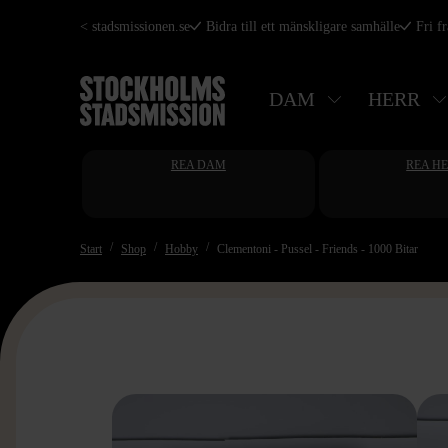
Hoppa
< stadsmissionen.se
Bidra till ett mänskligare samhälle
Fri f
till
huvudinnehåll
DAM
HERR
REA DAM
REA H
Start
Shop
Hobby
Clementoni - Pussel - Friends - 1000 Bitar