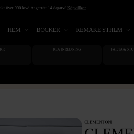
rakt över 990 kr
Ångerrätt 14 dagar
Köpvillkor
HEM
BÖCKER
REMAKE STHLM
ERR
REA INREDNING
FAKTA & ST
CLEMENTONI
CLEME