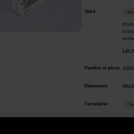
Skick
Myc
Produk
kvalit
försli
Läs 
Number of pieces
100
Dimensions
98x
Varumärke
Cle
Produkten är unik o