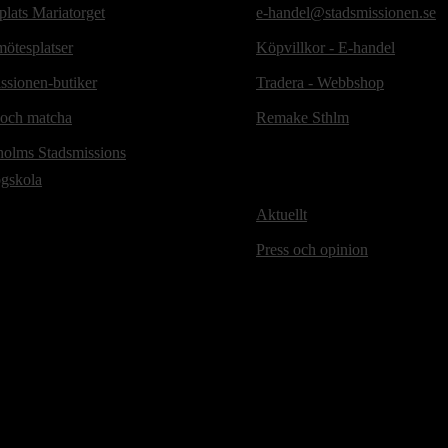
lats Mariatorget
e-handel@stadsmissionen.se
ötesplatser
Köpvillkor - E-handel
ssionen-butiker
Tradera - Webbshop
 och matcha
Remake Sthlm
holms Stadsmissions
ögskola
Aktuellt
Press och opinion