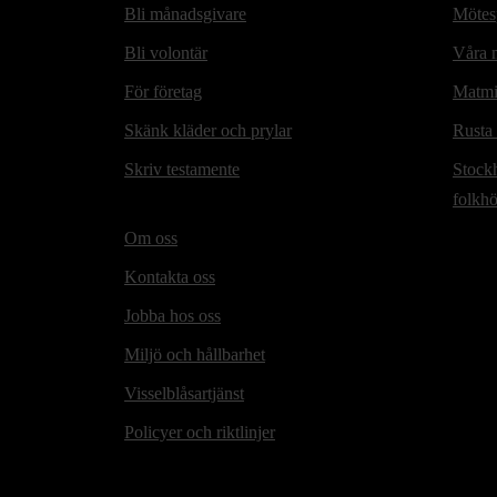
Bli månadsgivare
Mötesp
Bli volontär
Våra m
För företag
Matmi
Skänk kläder och prylar
Rusta
Skriv testamente
Stock
folkh
Om oss
Kontakta oss
Jobba hos oss
Miljö och hållbarhet
Visselblåsartjänst
Policyer och riktlinjer