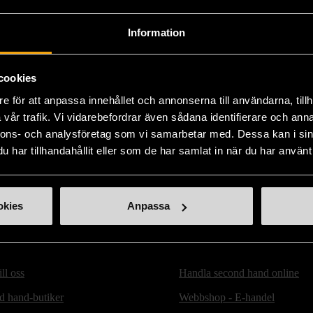
Fri frakt på alla k
Information
14 dagars ångerrät
cookies
e för att anpassa innehållet och annonserna till användarna, tillh
vår trafik. Vi vidarebefordrar även sådana identifierare och anna
nnons- och analysföretag som vi samarbetar med. Dessa kan i sin
har tillhandahållit eller som de har samlat in när du har använt 
okies
Anpassa
ill oss
Handla second hand online
d hand-butiker
Webbshop - E-handel