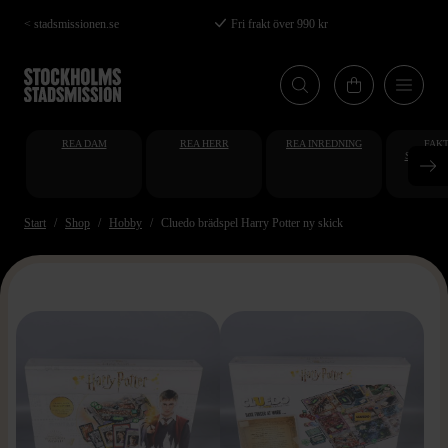
Hoppa
< stadsmissionen.se
Fri frakt över 990 kr
till
huvudinnehåll
REA DAM
REA HERR
REA INREDNING
FAKT
STUDENT
AT
Start
Shop
Hobby
Cluedo brädspel Harry Potter ny skick