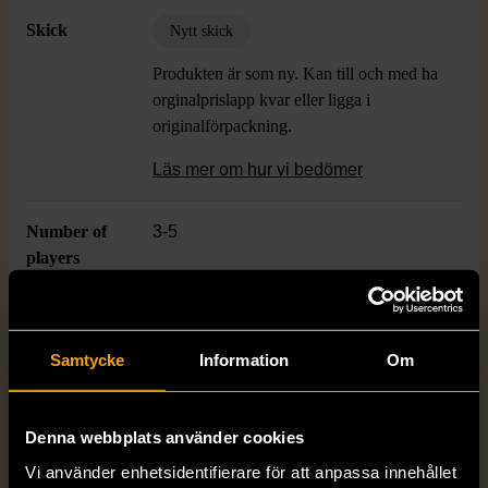
perfekt för dig som gillar både strategi och
Skick
Nytt skick
äventyr, och för en kväll med extra magic
vibe.
Produkten är som ny. Kan till och med ha
orginalprislapp kvar eller ligga i
originalförpackning.
Läs mer om hur vi bedömer
Number of
3-5
players
Age
9+
Samtycke
Information
Om
Produkten är unik och finns enbart som 1 st i lager.
Denna webbplats använder cookies
Fri frakt på alla köp över 990 kr.
Vi använder enhetsidentifierare för att anpassa innehållet