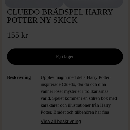
CLUEDO BRÄDSPEL HARRY
POTTER NY SKICK
155 kr
Beskrivning
Upplev magin med detta Harry Potter-
inspirerade Cluedo, där du och dina
vänner löser mysterier i trollkarlarnas
värld. Spelet kommer i en stilren box med
karaktärer och illustrationer från Harry
Potter. Brädet och tillbehören har fina
detaljer och grafiska inslag som lockar
Visa all beskrivning
både fans och spelentusiaster. Passar