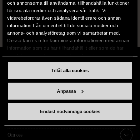
och annonserna till användarna, tillhandahålla funktioner
14 dagars ångerrät.
för sociala medier och analysera vår trafik. Vi
vidarebefordrar även sådana identifierare och annan
information från din enhet till de sociala medier och
annons- och analysföretag som vi samarbetar med.
Dessa kan i sin tur kombinera informationen med annan
information som du har tillhandahållit eller som de har
samlat in när du har använt deras tjänster.
Tillåt alla cookies
Stöd oss
Anpassa
Hitta till oss
Endast nödvändiga cookies
Handla second hand online
Om oss