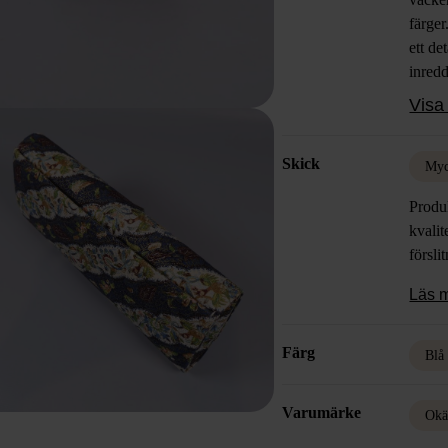
färger
ett de
inred
magne
Visa 
Skick
Myc
Produk
kvalit
försli
Läs 
Färg
Blå
Varumärke
Okä