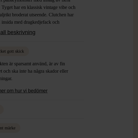
. Tyget har en klassisk vintage vibe och
taljrikt broderat utseende. Clutchen har
d insida med dragkedjefack och
tlås för smidig användning.
all beskrivning
ket gott skick
ten är sparsamt använd, är av fin
et och ska inte ha några skador eller
tningar.
mer om hur vi bedömer
nt märke