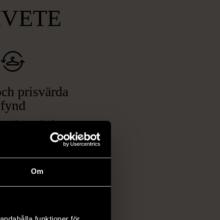
MVETE
ch prisvärda
fynd
 ett brett utbud av
rån kläder och möbler
och elektronik i våra
har chansen att hitta
Om
iginella föremål som
 i vanliga butiker.
ER
andahålla funktioner för