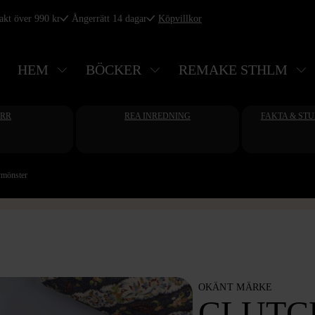
rakt över 990 kr
Ångerrätt 14 dagar
Köpvillkor
HEM
BÖCKER
REMAKE STHLM
ERR
REA INREDNING
FAKTA & ST
ymönster
OKÄNT MÄRKE
CLUTC