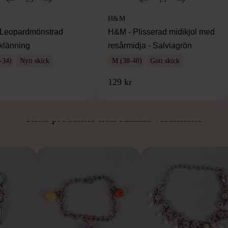
H&M
Leopardmönstrad
H&M - Plisserad midikjol med
klänning
resårmidja - Salviagrön
-34)
Nytt skick
M (38-40)
Gott skick
129 kr
ÅN SAMMA VARUMÄ
Hitta produkter från samma varumärke