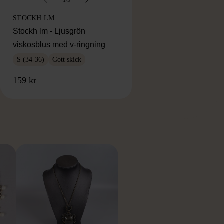
STOCKH LM
Stockh lm - Ljusgrön
viskosblus med v-ringning
S (34-36)
Gott skick
159 kr
RKE