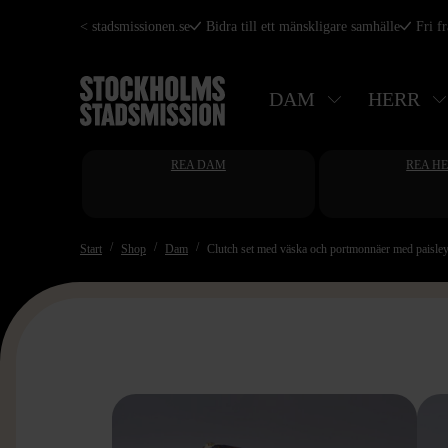
Hoppa
< stadsmissionen.se
Bidra till ett mänskligare samhälle
Fri f
till
huvudinnehåll
DAM
HERR
REA DAM
REA H
Start
Shop
Dam
Clutch set med väska och portmonnäer med paisle