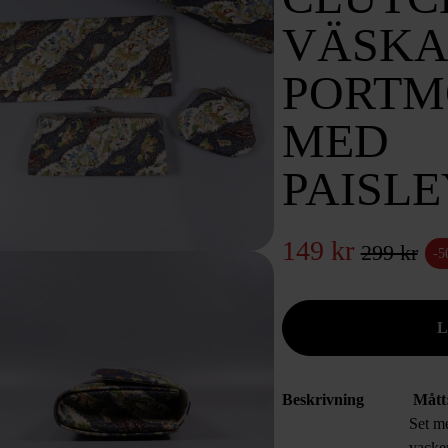
VÄSKA
PORTM
MED
PAISL
149 kr
299 kr
-
Beskrivning
Mått
Set m
vacker