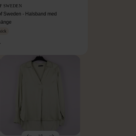
OF SWEDEN
f Sweden - Halsband med
lhänge
kick
r
1/5