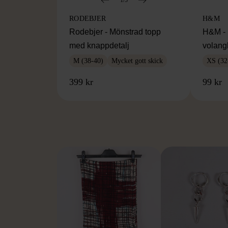
RODEBJER
H&M
Rodebjer - Mönstrad topp
H&M - 
med knappdetalj
volang
M (38-40)
Mycket gott skick
XS (32
399 kr
99 kr
FR