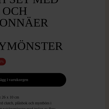
 OCH
ONNÄER
EYMÖNSTER
50%
:
26 x
10 cm
ed clutch, plånbok och myntbörs i
t paisleymönster med inslag av flera