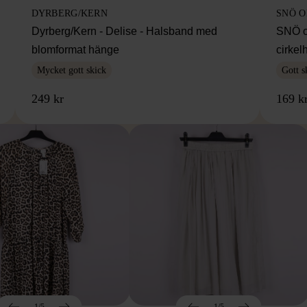
DYRBERG/KERN
SNÖ 
Dyrberg/Kern - Delise - Halsband med
SNÖ o
blomformat hänge
cirke
Mycket gott skick
Gott s
249 kr
169 k
1/5
1/5