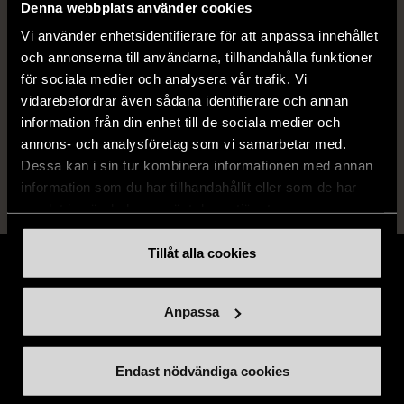
Denna webbplats använder cookies
Vi använder enhetsidentifierare för att anpassa innehållet
Produkten är unik och finns enbart som 1 st i lager.
och annonserna till användarna, tillhandahålla funktioner
Fri frakt på alla köp över 990 kr.
för sociala medier och analysera vår trafik. Vi
vidarebefordrar även sådana identifierare och annan
14 dagars ångerrät.
information från din enhet till de sociala medier och
annons- och analysföretag som vi samarbetar med.
Dessa kan i sin tur kombinera informationen med annan
information som du har tillhandahållit eller som de har
samlat in när du har använt deras tjänster.
Tillåt alla cookies
Anpassa
Stöd oss
Endast nödvändiga cookies
Hitta till oss