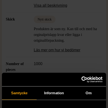
detaljerade vintermotiv och vill ha en rolig
Visa all beskrivning
utmaning med ett klassiskt Cobble Hill-
utseende.
Skick
Nytt skick
Produkten är som ny. Kan till och med ha
orginalprislapp kvar eller ligga i
originalförpackning.
Läs mer om hur vi bedömer
Number of
1000
pieces
Dimensions
67,6 x 48,9 cm
Samtycke
Information
Om
Varumärke
Cobble Hill