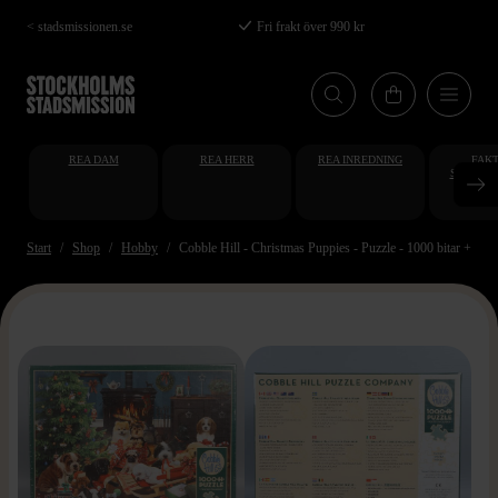
Hoppa
< stadsmissionen.se
Fri frakt över 990 kr
till
huvudinnehåll
REA DAM
REA HERR
REA INREDNING
FAKT
STUDENT
AT
Start
Shop
Hobby
Cobble Hill - Christmas Puppies - Puzzle - 1000 bitar + post