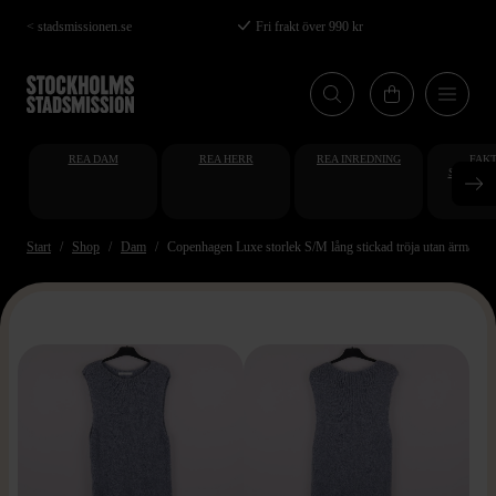
Hoppa
< stadsmissionen.se
Fri frakt över 990 kr
till
huvudinnehåll
REA DAM
REA HERR
REA INREDNING
FAKT
STUDENT
AT
Start
Shop
Dam
Copenhagen Luxe storlek S/M lång stickad tröja utan ärmar