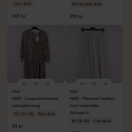
Gott skick
Mycket gott skick
169 kr
399 kr
1/5
1/5
H&M
H&M
H&M - Leopardmönstrad
H&M - Plisserad midikjol
volangklänning
med resårmidja -
Salviagrön
XS (32-34)
Nytt skick
M (38-40)
Gott skick
99 kr