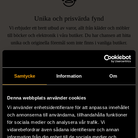
Unika och prisvärda fynd
Vi erbjuder ett brett utbud av varor, allt från kläder och möbler
LIKNANDE PRODUKTER
till böcker och elektronik i våra butiker. Du har chansen att hitta
unika och originella föremål som inte finns i vanliga butiker.
Hitta produkter som påminner om denna
Samtycke
Information
Om
Denna webbplats använder cookies
Vi använder enhetsidentifierare för att anpassa innehållet
och annonserna till användarna, tillhandahålla funktioner
1/5
1/5
för sociala medier och analysera vår trafik. Vi
EDBLAD
DYRBERG/KERN
vidarebefordrar även sådana identifierare och annan
Edblad - Glow - Armband
Dyrberg/Kern - Delise -
information från din enhet till de sociala medier och