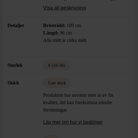
och en rak, avslappnad passform. Perfekt
Visa all beskrivning
för lager-på-lager och passar till både
vardag och chill days.
Detaljer
Bröstvidd:
100 cm
Längd:
96 cm
Alla mått är cirka mått
Storlek
S (34-36)
Skick
Gott skick
Produkten har använts men är av fin
kvalitet, det kan förekomma mindre
förslitningar.
Läs mer om hur vi bedömer