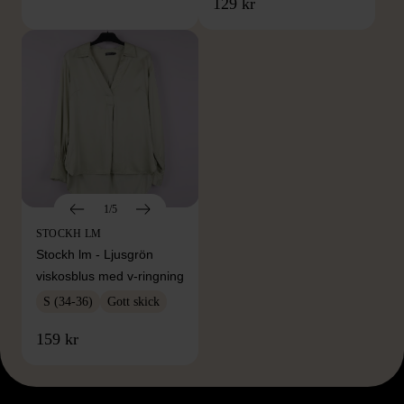
129 kr
1/5
STOCKH LM
Stockh lm - Ljusgrön
viskosblus med v-ringning
S (34-36)
Gott skick
159 kr