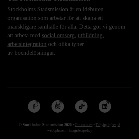
Stockholms Stadsmission är en idéburen
organisation som arbetar för att skapa ett
mänskligare samhälle för alla. Detta gör vi genom
att arbeta med
social omsorg
,
utbildning
,
arbetsintegration
och olika typer
av
boendelösningar
.
Följ
Följ
Följ
Följ
oss
oss
oss
oss
på
på
på
på
© Stockholms Stadsmission 2026
•
Om cookies
•
Tillgänglighet på
Facebook
Instagram
TikTok
Linkedin
webbplatsen
•
Integritetspolicy