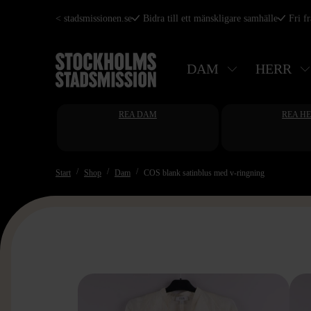
Hoppa
< stadsmissionen.se
Bidra till ett mänskligare samhälle
Fri f
till
huvudinnehåll
DAM
HERR
REA DAM
REA H
Start
Shop
Dam
COS blank satinblus med v-ringning