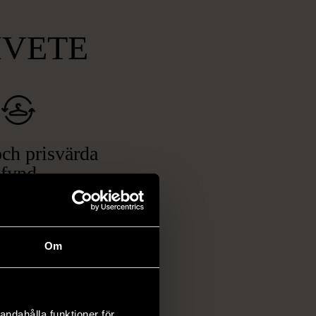
MVETE
ch prisvärda
fynd
 ett brett utbud av
rån kläder och möbler
och elektronik i våra
Om
har chansen att hitta
iginella föremål som
 i vanliga butiker.
andahålla funktioner för