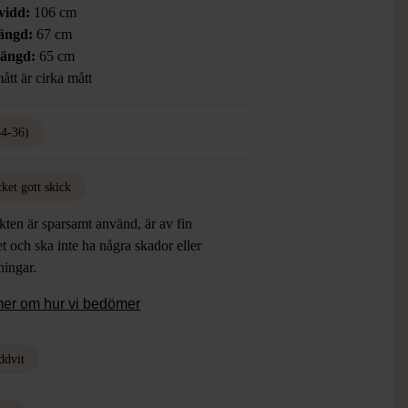
vidd:
106 cm
ängd:
67 cm
längd:
65 cm
ått är cirka mått
34-36)
ket gott skick
ten är sparsamt använd, är av fin
et och ska inte ha några skador eller
tningar.
mer om hur vi bedömer
ddvit