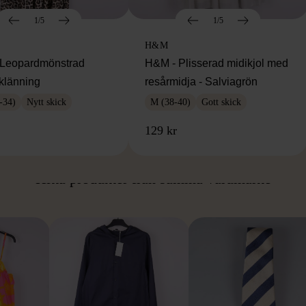
1/5
1/5
H&M
Leopardmönstrad
H&M - Plisserad midikjol med
klänning
resårmidja - Salviagrön
-34)
Nytt skick
M (38-40)
Gott skick
129 kr
ÅN SAMMA VARUMÄ
Hitta produkter från samma varumärke