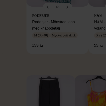
1/5
RODEBJER
H&M
Rodebjer - Mönstrad topp
H&M - 
med knappdetalj
volang
M (38-40)
Mycket gott skick
XS (32
399 kr
99 kr
FR