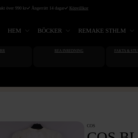
rakt över 990 kr
Ångerrätt 14 dagar
Köpvillkor
HEM
BÖCKER
REMAKE STHLM
ERR
REA INREDNING
FAKTA & ST
COS
COS B