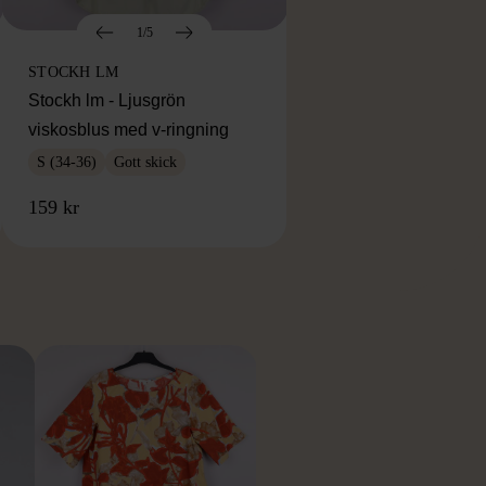
1/5
STOCKH LM
Stockh lm - Ljusgrön
viskosblus med v-ringning
S (34-36)
Gott skick
159 kr
RKE