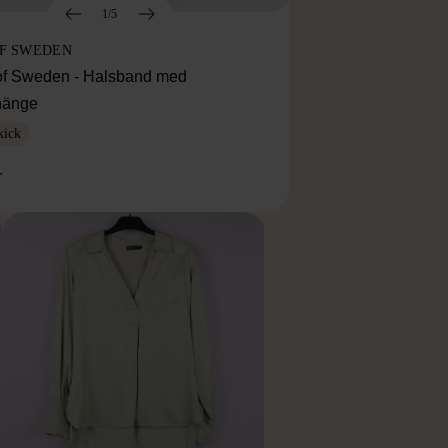
1/5
OF SWEDEN
f Sweden - Halsband med
lhänge
kick
r