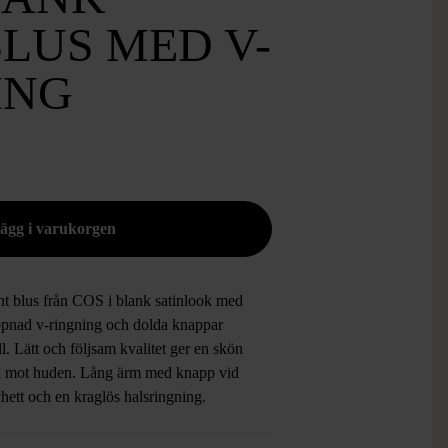
LUS MED V-
ING
nt blus från COS i blank satinlook med
ppnad v-ringning och dolda knappar
ll. Lätt och följsam kvalitet ger en skön
a mot huden. Lång ärm med knapp vid
hett och en kraglös halsringning.