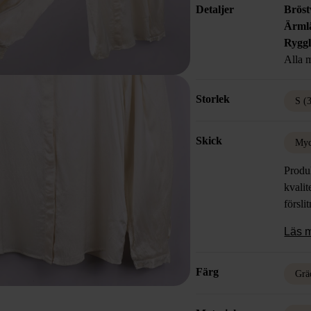
Detaljer
Bröst
Ärml
Rygg
Alla m
Storlek
S (
Skick
Myc
Produk
kvalit
försli
Läs 
Färg
Grä