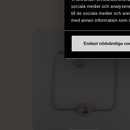
L
sociala medier och analysera 
till de sociala medier och a
med annan information som du 
Endast nödvändiga co