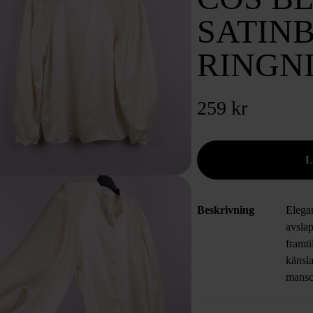
SATINB
RINGN
259 kr
Beskrivning
Elega
avsla
framti
känsl
mansc