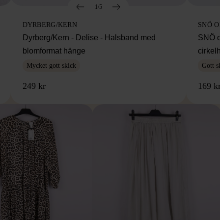
1/5
DYRBERG/KERN
SNÖ 
Dyrberg/Kern - Delise - Halsband med
SNÖ o
blomformat hänge
cirke
Mycket gott skick
Gott s
249 kr
169 k