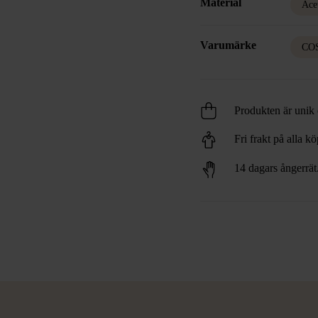
Material
Ace
Varumärke
CO
Produkten är unik o
Fri frakt på alla k
14 dagars ångerrät