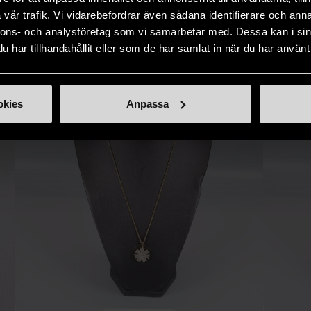
IKNANDE PRODUKT
vår trafik. Vi vidarebefordrar även sådana identifierare och anna
Hitta produkter som påminner om denna
nnons- och analysföretag som vi samarbetar med. Dessa kan i sin
har tillhandahållit eller som de har samlat in när du har använt 
okies
Anpassa