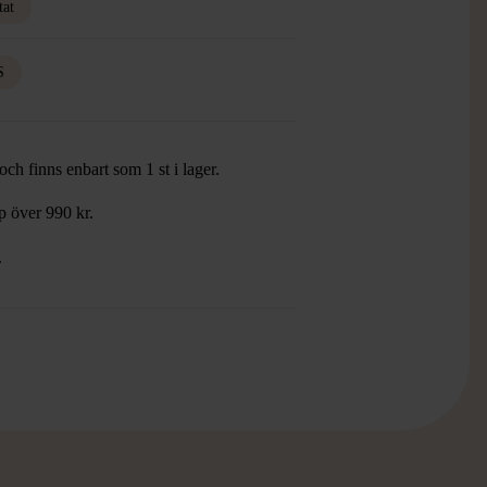
tat
S
ch finns enbart som 1 st i lager.
öp över 990 kr.
.