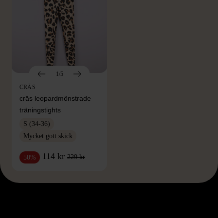
1/5
CRĀS
crās leopardmönstrade
träningstights
S (34-36)
Mycket gott skick
114 kr
229 kr
50%