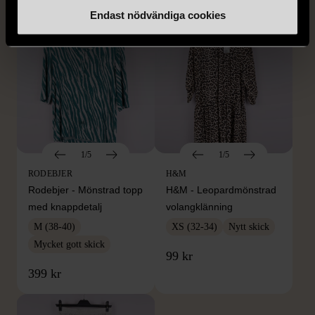
Endast nödvändiga cookies
1/5
1/5
RODEBJER
H&M
Rodebjer - Mönstrad topp
H&M - Leopardmönstrad
med knappdetalj
volangklänning
M (38-40)
XS (32-34)
Nytt skick
Mycket gott skick
99 kr
399 kr