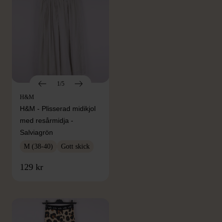
1/5
H&M
H&M - Plisserad midikjol
med resårmidja -
Salviagrön
M (38-40)
Gott skick
FRÅN SAMMA VARUMÄRKE
129 kr
Hitta produkter från samma varumärke