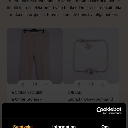
Vi erbjuder ett brett utbud av varor, allt från kläder och möbler
LIKNANDE PRODUKTER
till böcker och elektronik i våra butiker. Du har chansen att hitta
unika och originella föremål som inte finns i vanliga butiker.
Hitta produkter som påminner om denna
1/5
1/5
& OTHER STORIES
EDBLAD
& Other Stories -
Edblad - Glow - Armband
Klassiska raka byxor
Mycket gott skick
linneblandning
129 kr
M (38-40)
Samtycke
Information
Om