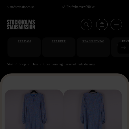
Hoppa
< stadsmissionen.se
Fri frakt över 990 kr
till
huvudinnehåll
REA DAM
REA HERR
REA INREDNING
FAKT
STUDENT
AT
Start
Shop
Dam
Crās blommig plisserad midi klänning