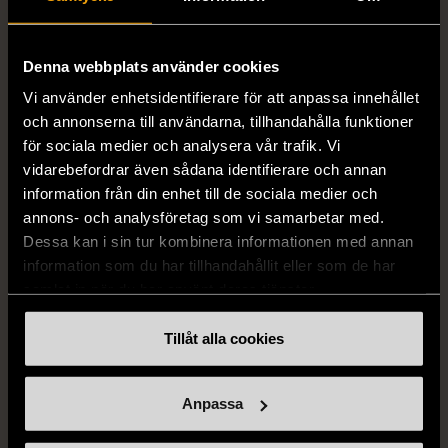
Mycket gott skick
249 kr
Denna webbplats använder cookies
Vi använder enhetsidentifierare för att anpassa innehållet
och annonserna till användarna, tillhandahålla funktioner
för sociala medier och analysera vår trafik. Vi
vidarebefordrar även sådana identifierare och annan
information från din enhet till de sociala medier och
annons- och analysföretag som vi samarbetar med.
Dessa kan i sin tur kombinera informationen med annan
information som du har tillhandahållit eller som de har
1/5
1/5
samlat in när du har använt deras tjänster.
SNÖ OF SWEDEN
DYRBERG/KERN
SNÖ of Sweden -
Dyrberg/Kern - Delise -
Tillåt alla cookies
Halsband med
Halsband med
cirkelhänge
blomformat hänge
Gott skick
Mycket gott skick
Anpassa
169 kr
249 kr