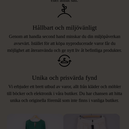
eller annat sätt.
Hållbart och miljövänligt
Genom att handla second hand minskar du din miljöpåverkan
avsevärt. Istället för att köpa nyproducerade varor får du
möjlighet att återanvända och ge nytt liv åt befintliga produkter.
Unika och prisvärda fynd
Vi erbjuder ett brett utbud av varor, allt från kläder och möbler
LIKNANDE PRODUKTER
till böcker och elektronik i våra butiker. Du har chansen att hitta
unika och originella föremål som inte finns i vanliga butiker.
Hitta produkter som påminner om denna