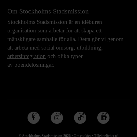
Om Stockholms Stadsmission
Stockholms Stadsmission är en idéburen
organisation som arbetar för att skapa ett
mänskligare samhälle för alla. Detta gör vi genom
att arbeta med
social omsorg
,
utbildning
,
arbetsintegration
och olika typer
av
boendelösningar
.
Följ
Följ
Följ
Följ
oss
oss
oss
oss
på
på
på
på
© Stockholms Stadsmission 2026
•
Om cookies
•
Tillgänglighet på