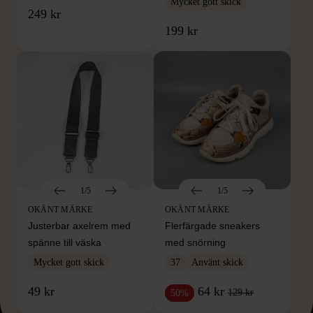
Mycket gott skick
249 kr
199 kr
1/5
1/5
OKÄNT MÄRKE
OKÄNT MÄRKE
Justerbar axelrem med
Flerfärgade sneakers
spänne till väska
med snörning
Mycket gott skick
37
Använt skick
49 kr
64 kr
129 kr
50%