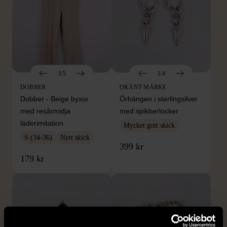
1/5
1/4
DOBBER
OKÄNT MÄRKE
Dobber - Beige byxor
Örhängen i sterlingsilver
med resårmidja
med spikberlocker
läderimitation
Mycket gott skick
S (34-36)
Nytt skick
399 kr
179 kr