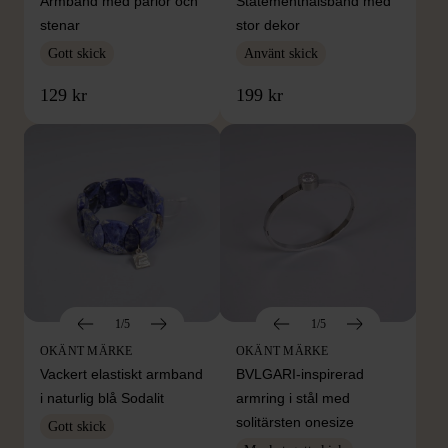
Armband med pärlor och
Statementhalsband med
stenar
stor dekor
Gott skick
Använt skick
129 kr
199 kr
1/5
1/5
OKÄNT MÄRKE
OKÄNT MÄRKE
Vackert elastiskt armband
BVLGARI-inspirerad
i naturlig blå Sodalit
armring i stål med
solitärsten onesize
Gott skick