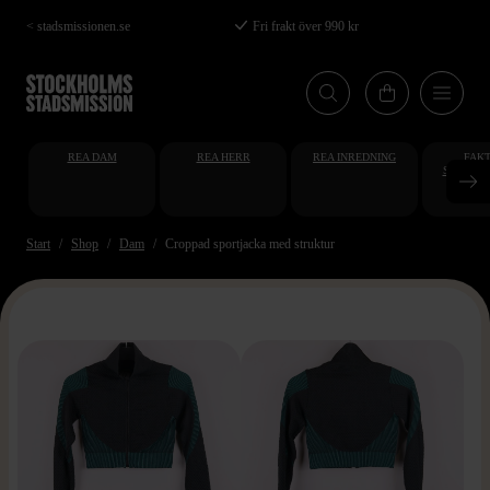
Hoppa
< stadsmissionen.se
Fri frakt över 990 kr
till
huvudinnehåll
REA DAM
REA HERR
REA INREDNING
FAKT
STUDENT
AT
Start
Shop
Dam
Croppad sportjacka med struktur