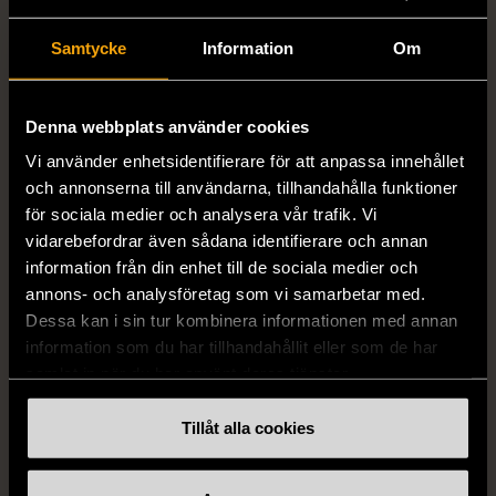
Samtycke
Information
Om
1/5
1/5
Denna webbplats använder cookies
KUMKUM
OKÄNT MÄRKE
KumKum Ring i
Armband med färgglada
Vi använder enhetsidentifierare för att anpassa innehållet
sterlingsilver med svarta
kulor
och annonserna till användarna, tillhandahålla funktioner
stenar
för sociala medier och analysera vår trafik. Vi
Gott skick
vidarebefordrar även sådana identifierare och annan
Gott skick
69 kr
information från din enhet till de sociala medier och
399 kr
annons- och analysföretag som vi samarbetar med.
Dessa kan i sin tur kombinera informationen med annan
information som du har tillhandahållit eller som de har
samlat in när du har använt deras tjänster.
Tillåt alla cookies