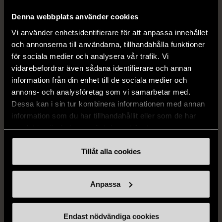
249 kr
Denna webbplats använder cookies
Vi använder enhetsidentifierare för att anpassa innehållet
och annonserna till användarna, tillhandahålla funktioner
för sociala medier och analysera vår trafik. Vi
vidarebefordrar även sådana identifierare och annan
information från din enhet till de sociala medier och
annons- och analysföretag som vi samarbetar med.
Dessa kan i sin tur kombinera informationen med annan
information som du har tillhandahållit eller som de har
1/5
1/5
samlat in när du har använt deras tjänster.
SNÖ OF SWEDEN
RODEBJER
SNÖ of Sweden -
Rodebjer - Mönstrad topp
Tillåt alla cookies
Halsband med
med knappdetalj
cirkelhänge
M (38-40)
Anpassa
Gott skick
Mycket gott skick
169 kr
399 kr
Endast nödvändiga cookies