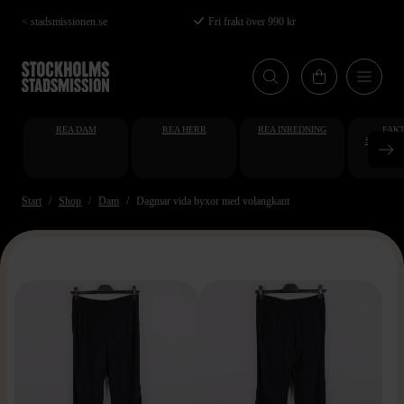
Hoppa
< stadsmissionen.se
Fri frakt över 990 kr
till
huvudinnehåll
REA DAM
REA HERR
REA INREDNING
FAKT
STUDENT
AT
Start
Shop
Dam
Dagmar vida byxor med volangkant