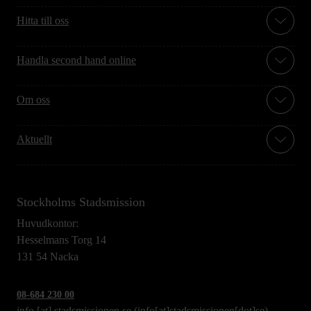
Hitta till oss
Handla second hand online
Om oss
Aktuellt
Stockholms Stadsmission
Huvudkontor:
Hesselmans Torg 14
131 54 Nacka
08-684 230 00
info
[at]
stadsmissionen.se
(info[at]stadsmissionen[dot]se)