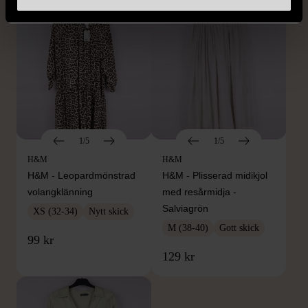
1/5
1/5
H&M
H&M
H&M - Leopardmönstrad
H&M - Plisserad midikjol
volangklänning
med resårmidja -
Salviagrön
XS (32-34)
Nytt skick
M (38-40)
Gott skick
99 kr
129 kr