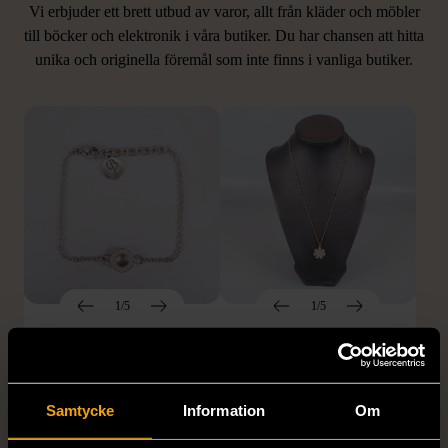
Vi erbjuder ett brett utbud av varor, allt från kläder och möbler
LIKNANDE PRODUKTER
till böcker och elektronik i våra butiker. Du har chansen att hitta
unika och originella föremål som inte finns i vanliga butiker.
Hitta produkter som påminner om denna
1/5
1/5
EDBLAD
DYRBERG/KERN
Edblad - Glow - Armband
Dyrberg/Kern - Delise -
Halsband med
Mycket gott skick
blomformat hänge
Samtycke
Information
Om
129 kr
Mycket gott skick