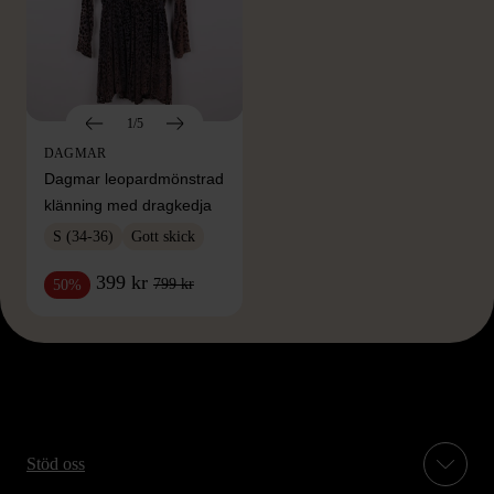
1/5
DAGMAR
Dagmar leopardmönstrad
klänning med dragkedja
S (34-36)
Gott skick
399 kr
799 kr
50%
Stöd oss