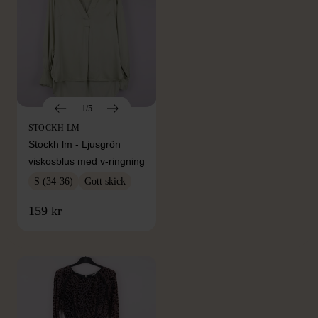
1/5
STOCKH LM
Stockh lm - Ljusgrön
viskosblus med v-ringning
S (34-36)
Gott skick
FRÅN SAMMA VARUMÄRKE
159 kr
Hitta produkter från samma varumärke