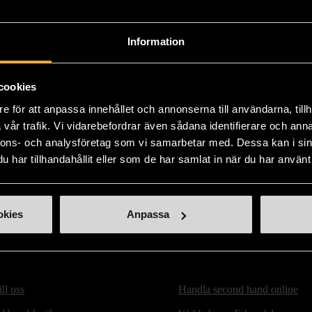
Produk
kvalit
Information
försli
Läs 
cookies
e för att anpassa innehållet och annonserna till användarna, tillh
vår trafik. Vi vidarebefordrar även sådana identifierare och anna
nnons- och analysföretag som vi samarbetar med. Dessa kan i sin
har tillhandahållit eller som de har samlat in när du har använt 
okies
Anpassa
ill oss
Handla second hand online