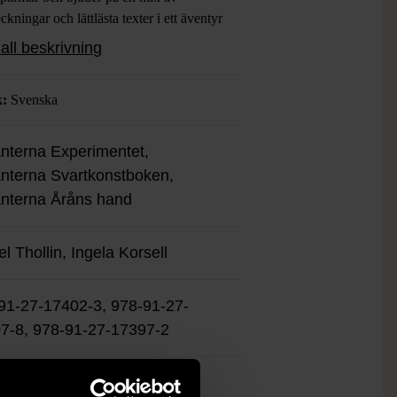
eckningar och lättlästa texter i ett äventyr
av action och mystik. Passar perfekt för
all beskrivning
m gillar fantasy med starka bildinslag
gagerande berättelser.
k:
Svenska
nterna Experimentet,
nterna Svartkonstboken,
nterna Åråns hand
l Thollin, Ingela Korsell
91-27-17402-3, 978-91-27-
7-8, 978-91-27-17397-2
ket gott skick