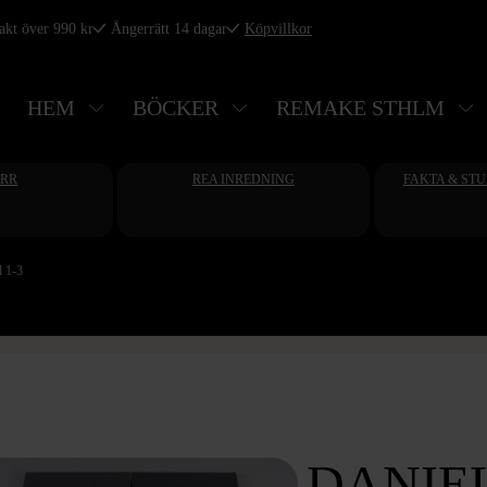
rakt över 990 kr
Ångerrätt 14 dagar
Köpvillkor
HEM
BÖCKER
REMAKE STHLM
ERR
REA INREDNING
FAKTA & ST
l 1-3
DANIEL