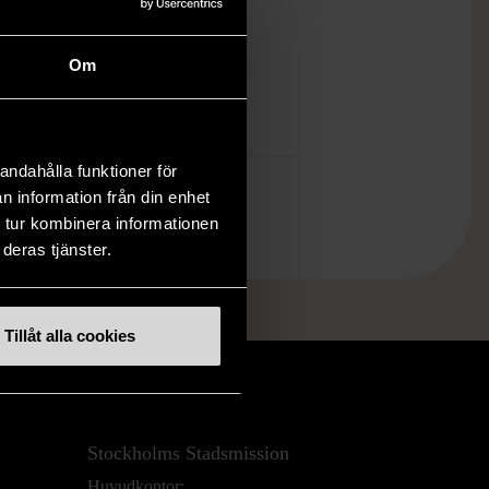
ten är sparsamt använd, är av fin
et och ska inte ha några skador eller
Om
tningar.
mer om hur vi bedömer
andahålla funktioner för
n information från din enhet
 tur kombinera informationen
deras tjänster.
Tillåt alla cookies
Stockholms Stadsmission
Huvudkontor: