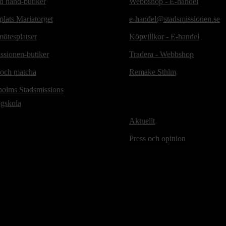
d hand-butiker
Webbshop - E-handel
lats Mariatorget
e-handel@stadsmissionen.se
ötesplatser
Köpvillkor - E-handel
ssionen-butiker
Tradera - Webbshop
 och matcha
Remake Sthlm
holms Stadsmissions
ögskola
Aktuellt
Press och opinion