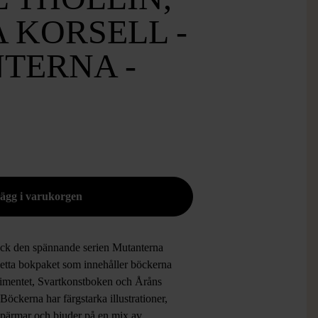
 KORSELL -
TERNA -
3
ck den spännande serien Mutanterna
etta bokpaket som innehåller böckerna
imentet, Svartkonstboken och Åråns
Böckerna har färgstarka illustrationer,
 pärmar och bjuder på en mix av