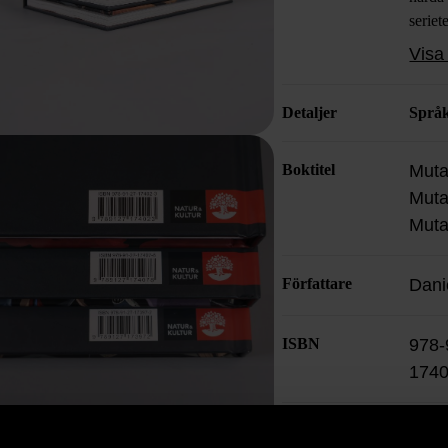
seriet
fyllt 
Visa 
dig so
och en
Detaljer
Språ
Boktitel
Muta
Muta
Muta
Författare
Danie
ISBN
978-
1740
Skick
Myc