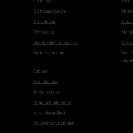
Ge en gåva
Secon
Bli månadsgivare
Mötesp
Bli volontär
Våra m
För företag
Matmi
Skänk kläder och prylar
Rusta
Skriv testamente
Stock
folkh
Om oss
Kontakta oss
Jobba hos oss
Miljö och hållbarhet
Visselblåsartjänst
Policyer och riktlinjer