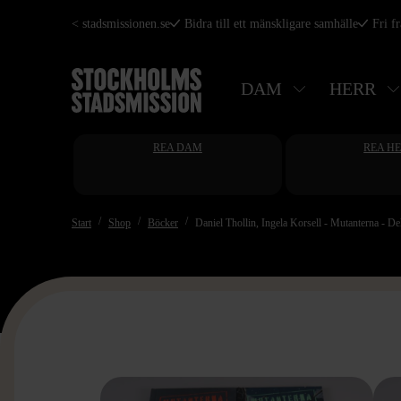
Hoppa
< stadsmissionen.se
Bidra till ett mänskligare samhälle
Fri f
till
huvudinnehåll
DAM
HERR
REA DAM
REA H
Start
Shop
Böcker
Daniel Thollin, Ingela Korsell - Mutanterna - De
>