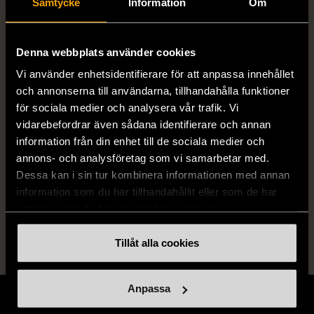
Samtycke
Information
Om
8195-4 / 978-91-638-7886-2 / 978-91-
638-9157-1 / 978-91-638-8196-1 /
978-91-638-9005-5 / 978-91-638-
Denna webbplats använder cookies
8197-8
Vi använder enhetsidentifierare för att anpassa innehållet
och annonserna till användarna, tillhandahålla funktioner
Skick
Mycket gott skick
för sociala medier och analysera vår trafik. Vi
vidarebefordrar även sådana identifierare och annan
Produkten är sparsamt använd, är av fin
information från din enhet till de sociala medier och
kvalitet och ska inte ha några skador eller
annons- och analysföretag som vi samarbetar med.
förslitningar.
Dessa kan i sin tur kombinera informationen med annan
information som du har tillhandahållit eller som de har
Läs mer om hur vi bedömer
samlat in när du har använt deras tjänster.
Tillåt alla cookies
Anpassa