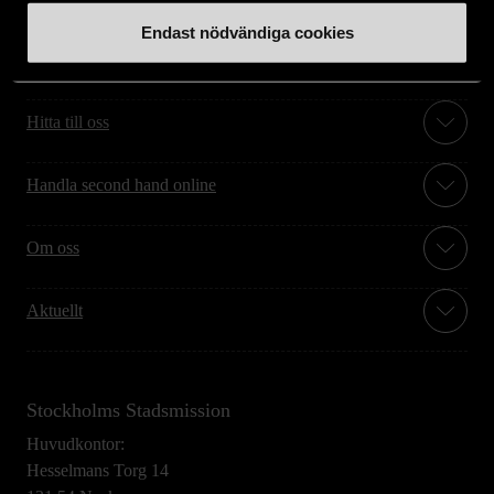
Endast nödvändiga cookies
Stöd oss
Hitta till oss
Handla second hand online
Om oss
Aktuellt
Stockholms Stadsmission
Huvudkontor:
Hesselmans Torg 14