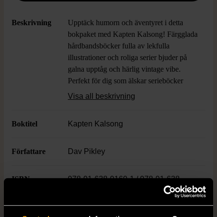
Beskrivning
Upptäck humorn och äventyret i detta
bokpaket med Kapten Kalsong! Färgglada
hårdbandsböcker fulla av lekfulla
illustrationer och roliga serier bjuder på
galna upptåg och härlig vintage vibe.
Perfekt för dig som älskar serieböcker
eller vill ha samlingen komplett – här finns
Visa all beskrivning
massor av skratt för både stora och små.
Boktitel
Kapten Kalsong
Språk:
Svenska
Författare
Dav Pikley
ISBN
978-91-638-9160-1 / 978-91-638-
8198-5 / 978-91-638-9158-8 / 978-91-
638-9005-5 / 978-91-638-7885-5 /
978-91-638-8779-6 / 978-91-638-