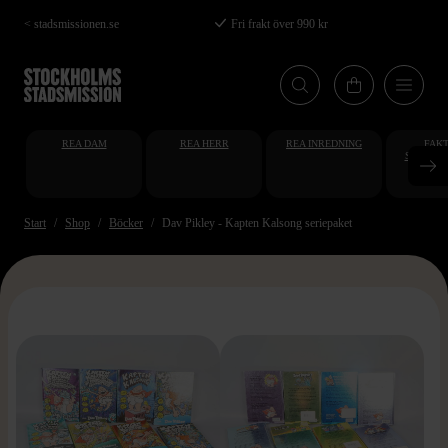
Hoppa
< stadsmissionen.se
Fri frakt över 990 kr
till
huvudinnehåll
REA DAM
REA HERR
REA INREDNING
FAKT
STUDENT
AT
Start
Shop
Böcker
Dav Pikley - Kapten Kalsong seriepaket
>