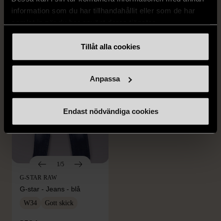
Kostymbyxor med
- Blå vit
information som du har tillhandahållit eller som de har
pressveck
XL (52)
samlat in när du har använt deras tjänster.
Gott skick
Mycket gott skick
Tillåt alla cookies
159 kr
199 kr
Anpassa
Endast nödvändiga cookies
1/5
G-STAR RAW
G-star - Jeans - blå
W34
Gott skick