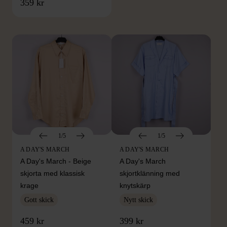
FRÅN SAMMA VARUMÄRKE
359 kr
Hitta produkter från samma varumärke
1/5
1/5
A DAY'S MARCH
A DAY'S MARCH
A Day's March - Beige
A Day's March
skjorta med klassisk
skjortklänning med
krage
knytskärp
Gott skick
Nytt skick
459 kr
399 kr