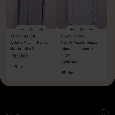
1/5
1/5
A DAY'S MARCH
A DAY'S MARCH
A Day's March - Randig
A Day's March - Rutigt
skjorta - slim fit
skjorta med klassisk
krage
Nytt skick
Nytt skick
229 kr
399 kr
Stöd oss