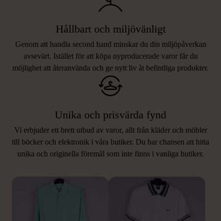
Hållbart och miljövänligt
Genom att handla second hand minskar du din miljöpåverkan
avsevärt. Istället för att köpa nyproducerade varor får du
möjlighet att återanvända och ge nytt liv åt befintliga produkter.
Unika och prisvärda fynd
Vi erbjuder ett brett utbud av varor, allt från kläder och möbler
LIKNANDE PRODUKTER
till böcker och elektronik i våra butiker. Du har chansen att hitta
unika och originella föremål som inte finns i vanliga butiker.
Hitta produkter som påminner om denna