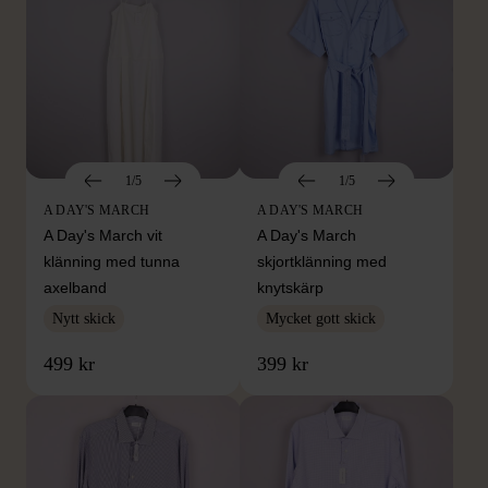
1/5
1/5
A DAY'S MARCH
A DAY'S MARCH
A Day's March vit
A Day's March
klänning med tunna
skjortklänning med
axelband
knytskärp
Nytt skick
Mycket gott skick
499 kr
399 kr