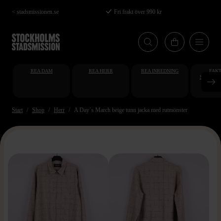
Hoppa
< stadsmissionen.se
Fri frakt över 990 kr
till
huvudinnehåll
REA DAM
REA HERR
REA INREDNING
FAKT
STUDENT
AT
Start
Shop
Herr
A Day´s March beige tunn jacka med rutmönster