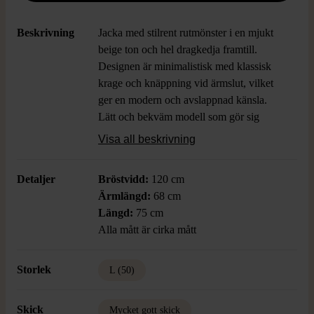
Beskrivning
Jacka med stilrent rutmönster i en mjukt
beige ton och hel dragkedja framtill.
Designen är minimalistisk med klassisk
krage och knäppning vid ärmslut, vilket
ger en modern och avslappnad känsla.
Lätt och bekväm modell som gör sig
snygg både till dressat och casual. Rutigt
Visa all beskrivning
tyg med diskreta linjer för ett polerat
intryck.
Detaljer
Bröstvidd:
120 cm
Ärmlängd:
68 cm
Längd:
75 cm
Alla mått är cirka mått
Storlek
L (50)
Skick
Mycket gott skick