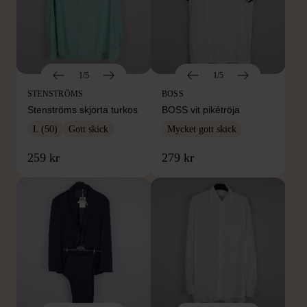
1/5
1/5
STENSTRÖMS
BOSS
Stenströms skjorta turkos
BOSS vit pikétröja
L (50)
Gott skick
Mycket gott skick
259 kr
279 kr