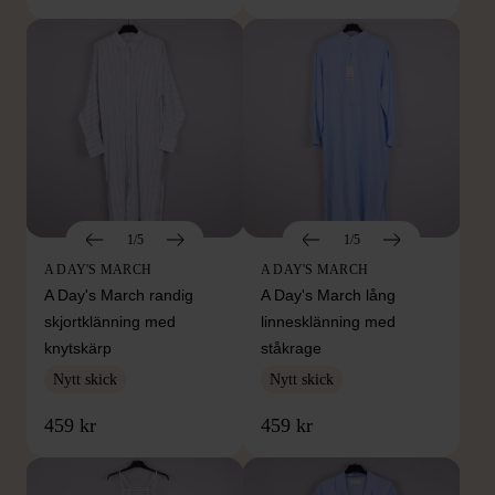
1/5
1/5
A DAY'S MARCH
A DAY'S MARCH
A Day's March randig
A Day's March lång
skjortklänning med
linnesklänning med
knytskärp
ståkrage
Nytt skick
Nytt skick
459 kr
459 kr