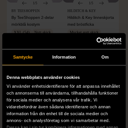
1/5
1/5
BY TEESHOPPEN
HILDITCH & KEY
By TeeShoppen 2-delar
Hilditch & Key linneskjorta
mörkblå kostym
med bröstficka
XXL (54)
Nytt skick
Mycket gott skick
399 kr
399 kr
Samtycke
Information
Om
Denna webbplats använder cookies
Vi använder enhetsidentifierare för att anpassa innehållet
och annonserna till användarna, tillhandahålla funktioner
för sociala medier och analysera vår trafik. Vi
vidarebefordrar även sådana identifierare och annan
1/5
1/5
information från din enhet till de sociala medier och
DRESSMANN
BONDELID
annons- och analysföretag som vi samarbetar med.
Dressmann -
Bondelid - Randig skjorta
Dessa kan i sin tur kombinera informationen med annan