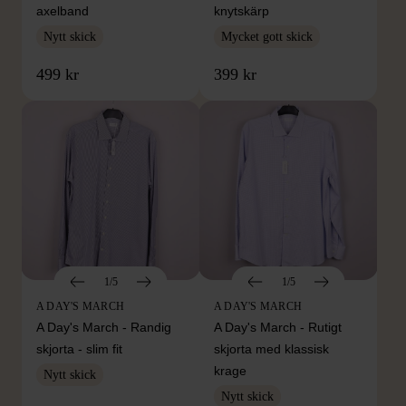
axelband
knytskärp
Nytt skick
Mycket gott skick
499 kr
399 kr
1/5
1/5
A DAY'S MARCH
A DAY'S MARCH
A Day's March - Randig
A Day's March - Rutigt
skjorta - slim fit
skjorta med klassisk
krage
Nytt skick
Nytt skick