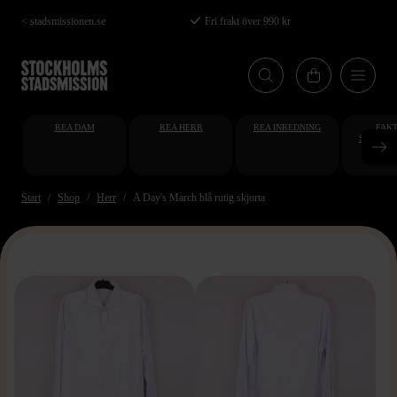
Hoppa
< stadsmissionen.se
Fri frakt över 990 kr
till
huvudinnehåll
REA DAM
REA HERR
REA INREDNING
FAKT
STUDENT
AT
Start
Shop
Herr
A Day's March blå rutig skjorta