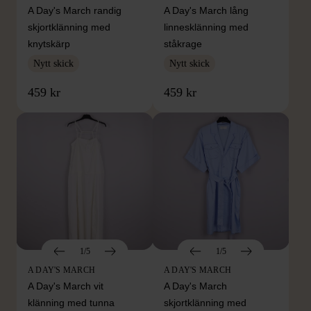
A Day's March randig
A Day's March lång
skjortklänning med
linnesklänning med
knytskärp
ståkrage
Nytt skick
Nytt skick
459 kr
459 kr
1/5
1/5
A DAY'S MARCH
A DAY'S MARCH
A Day's March vit
A Day's March
klänning med tunna
skjortklänning med