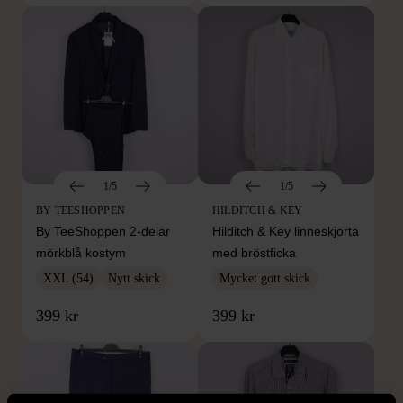
1/5
1/5
BY TEESHOPPEN
HILDITCH & KEY
By TeeShoppen 2-delar
Hilditch & Key linneskjorta
mörkblå kostym
med bröstficka
XXL (54)
Nytt skick
Mycket gott skick
399 kr
399 kr