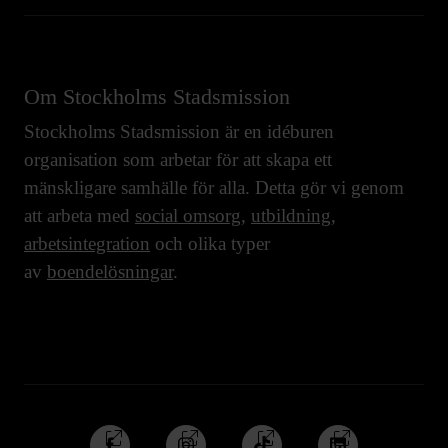
Om Stockholms Stadsmission
Stockholms Stadsmission är en idéburen
organisation som arbetar för att skapa ett
mänskligare samhälle för alla. Detta gör vi genom
att arbeta med
social omsorg
,
utbildning
,
arbetsintegration
och olika typer
av
boendelösningar
.
Följ
Följ
Följ
Följ