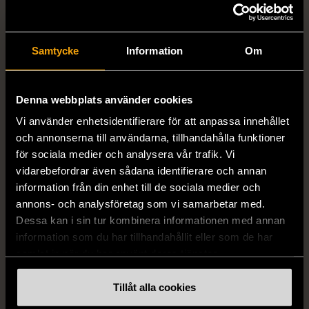
Samtycke
Information
Om
1/5
1/5
Denna webbplats använder cookies
DRESSMANN
BONDELID
Vi använder enhetsidentifierare för att anpassa innehållet
Dressmann -
Bondelid - Randig skjorta
och annonserna till användarna, tillhandahålla funktioner
Kostymbyxor med
- Blå vit
för sociala medier och analysera vår trafik. Vi
pressveck
XL (52)
vidarebefordrar även sådana identifierare och annan
Gott skick
Mycket gott skick
information från din enhet till de sociala medier och
annons- och analysföretag som vi samarbetar med.
159 kr
199 kr
Dessa kan i sin tur kombinera informationen med annan
information som du har tillhandahållit eller som de har
samlat in när du har använt deras tjänster.
Tillåt alla cookies