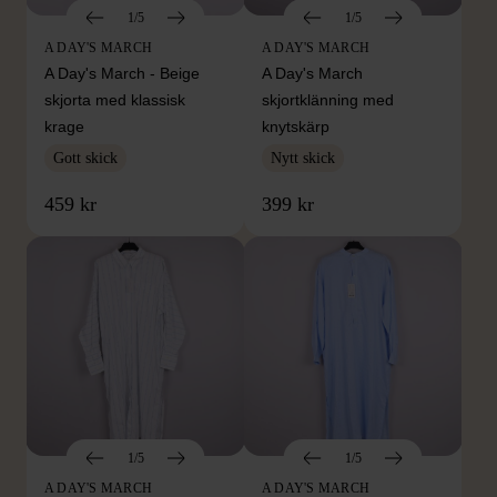
1/5
1/5
A DAY'S MARCH
A DAY'S MARCH
A Day's March - Beige
A Day's March
skjorta med klassisk
skjortklänning med
krage
knytskärp
Gott skick
Nytt skick
459 kr
399 kr
1/5
1/5
A DAY'S MARCH
A DAY'S MARCH