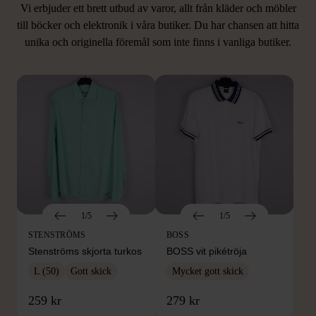
Vi erbjuder ett brett utbud av varor, allt från kläder och möbler
LIKNANDE PRODUKTER
till böcker och elektronik i våra butiker. Du har chansen att hitta
unika och originella föremål som inte finns i vanliga butiker.
Hitta produkter som påminner om denna
1/5
1/5
STENSTRÖMS
BOSS
Stenströms skjorta turkos
BOSS vit pikétröja
L (50)
Gott skick
Mycket gott skick
259 kr
279 kr