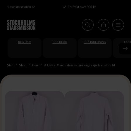
Hoppa
< stadsmissionen.se
Fri frakt över 990 kr
till
huvudinnehåll
REA DAM
REA HERR
REA INREDNING
FAKT
STUDENT
AT
Start
Shop
Herr
A Day´s March klassisk gråbeige skjorta custom fit