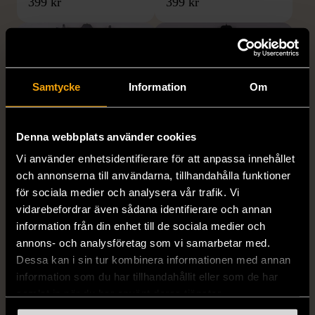
399 kr
399 kr
Samtycke
Information
Om
Denna webbplats använder cookies
Vi använder enhetsidentifierare för att anpassa innehållet
1/5
1/5
och annonserna till användarna, tillhandahålla funktioner
DRESSMANN
BONDELID
för sociala medier och analysera vår trafik. Vi
Dressmann -
Bondelid - Randig skjorta
vidarebefordrar även sådana identifierare och annan
Kostymbyxor med
- Blå vit
information från din enhet till de sociala medier och
pressveck
XL (52)
annons- och analysföretag som vi samarbetar med.
Gott skick
Mycket gott skick
Dessa kan i sin tur kombinera informationen med annan
information som du har tillhandahållit eller som de har
159 kr
199 kr
samlat in när du har använt deras tjänster.