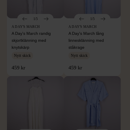
1/5
1/5
A DAY'S MARCH
A DAY'S MARCH
A Day's March randig
A Day's March lång
skjortklänning med
linnesklänning med
knytskärp
ståkrage
Nytt skick
Nytt skick
459 kr
459 kr