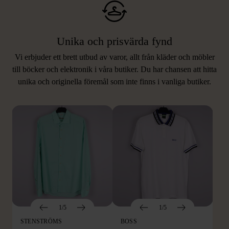
Unika och prisvärda fynd
Vi erbjuder ett brett utbud av varor, allt från kläder och möbler
LIKNANDE PRODUKTER
till böcker och elektronik i våra butiker. Du har chansen att hitta
unika och originella föremål som inte finns i vanliga butiker.
Hitta produkter som påminner om denna
1/5
1/5
STENSTRÖMS
BOSS