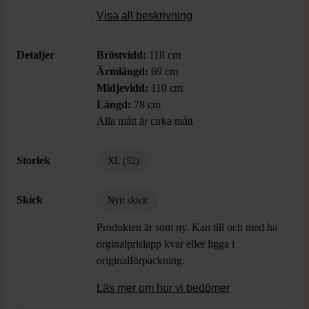
en bekväm passform med custom fit för en
Visa all beskrivning
något mer skräddad silhuett. En sober
look som passar lika bra till jobb som fest.
Detaljer
Bröstvidd:
118 cm
Ärmlängd:
69 cm
Midjevidd:
110 cm
Längd:
78 cm
Alla mått är cirka mått
Storlek
XL (52)
Skick
Nytt skick
Produkten är som ny. Kan till och med ha
orginalprislapp kvar eller ligga i
originalförpackning.
Läs mer om hur vi bedömer