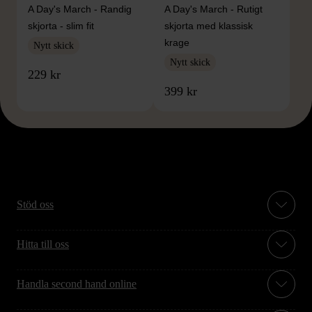
A Day's March - Randig
A Day's March - Rutigt
skjorta - slim fit
skjorta med klassisk
krage
Nytt skick
Nytt skick
229 kr
399 kr
Stöd oss
Hitta till oss
Handla second hand online