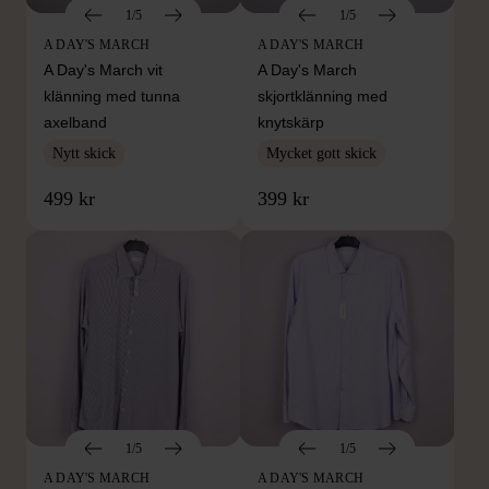
1/5
1/5
A DAY'S MARCH
A DAY'S MARCH
A Day's March vit
A Day's March
klänning med tunna
skjortklänning med
axelband
knytskärp
Nytt skick
Mycket gott skick
499 kr
399 kr
1/5
1/5
A DAY'S MARCH
A DAY'S MARCH