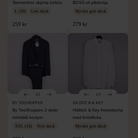
Stenströms skjorta turkos
BOSS vit pikétröja
L (50)
Gott skick
Mycket gott skick
259 kr
279 kr
1/5
1/5
BY TEESHOPPEN
HILDITCH & KEY
By TeeShoppen 2-delar
Hilditch & Key linneskjorta
mörkblå kostym
med bröstficka
XXL (54)
Nytt skick
Mycket gott skick