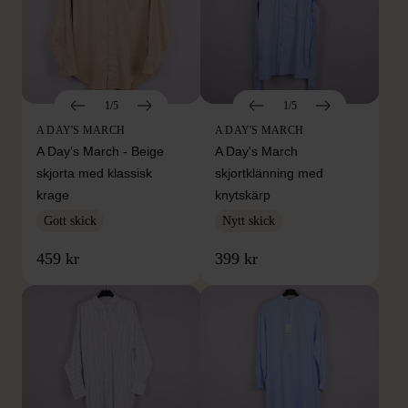
1/5
1/5
A DAY'S MARCH
A DAY'S MARCH
A Day's March - Beige
A Day's March
skjorta med klassisk
skjortklänning med
krage
knytskärp
Gott skick
Nytt skick
459 kr
399 kr