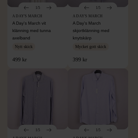
1/5
1/5
A DAY'S MARCH
A DAY'S MARCH
A Day's March vit
A Day's March
klänning med tunna
skjortklänning med
axelband
knytskärp
Nytt skick
Mycket gott skick
499 kr
399 kr
1/5
1/5