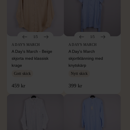
1/5
1/5
A DAY'S MARCH
A DAY'S MARCH
A Day's March - Beige
A Day's March
skjorta med klassisk
skjortklänning med
krage
knytskärp
Gott skick
Nytt skick
459 kr
399 kr