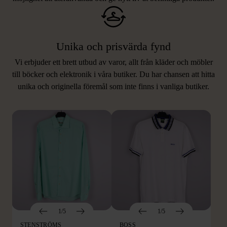
Unika och prisvärda fynd
Vi erbjuder ett brett utbud av varor, allt från kläder och möbler
LIKNANDE PRODUKTER
till böcker och elektronik i våra butiker. Du har chansen att hitta
unika och originella föremål som inte finns i vanliga butiker.
Hitta produkter som påminner om denna
1/5
1/5
STENSTRÖMS
BOSS