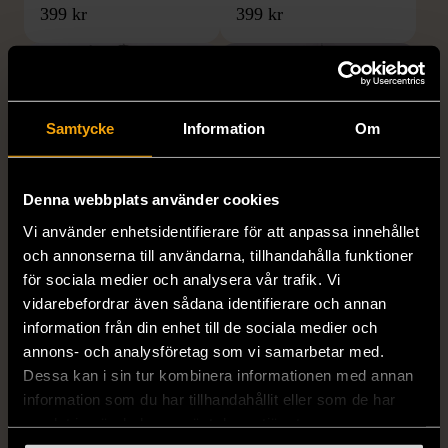
399 kr
399 kr
Samtycke
Information
Om
Denna webbplats använder cookies
Vi använder enhetsidentifierare för att anpassa innehållet
1/5
1/5
och annonserna till användarna, tillhandahålla funktioner
DRESSMANN
BONDELID
för sociala medier och analysera vår trafik. Vi
Dressmann -
Bondelid - Randig skjorta
vidarebefordrar även sådana identifierare och annan
Kostymbyxor med
- Blå vit
information från din enhet till de sociala medier och
pressveck
XL (52)
annons- och analysföretag som vi samarbetar med.
Gott skick
Mycket gott skick
Dessa kan i sin tur kombinera informationen med annan
information som du har tillhandahållit eller som de har
159 kr
199 kr
samlat in när du har använt deras tjänster.