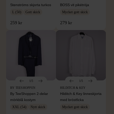
Stenströms skjorta turkos
BOSS vit pikétröja
L (50)
Gott skick
Mycket gott skick
259 kr
279 kr
1/5
1/5
BY TEESHOPPEN
HILDITCH & KEY
By TeeShoppen 2-delar
Hilditch & Key linneskjorta
mörkblå kostym
med bröstficka
XXL (54)
Nytt skick
Mycket gott skick