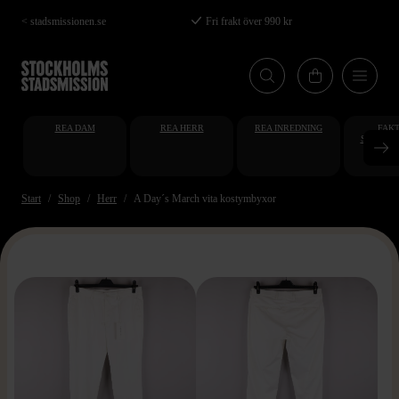
Hoppa
< stadsmissionen.se
Fri frakt över 990 kr
till
huvudinnehåll
REA DAM
REA HERR
REA INREDNING
FAKT
STUDENT
AT
Start
Shop
Herr
A Day´s March vita kostymbyxor