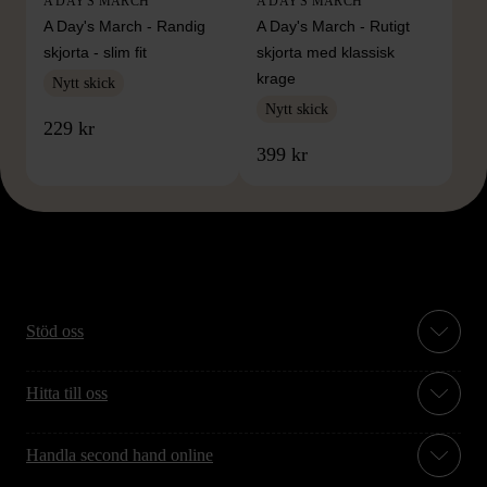
A DAY'S MARCH
A DAY'S MARCH
A Day's March - Randig
A Day's March - Rutigt
skjorta - slim fit
skjorta med klassisk
krage
Nytt skick
Nytt skick
229 kr
399 kr
Stöd oss
Hitta till oss
Handla second hand online