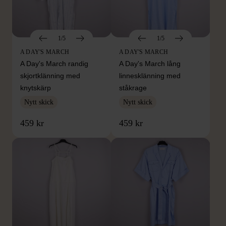
1/5
1/5
A DAY'S MARCH
A DAY'S MARCH
A Day's March randig
A Day's March lång
skjortklänning med
linnesklänning med
knytskärp
ståkrage
Nytt skick
Nytt skick
459 kr
459 kr