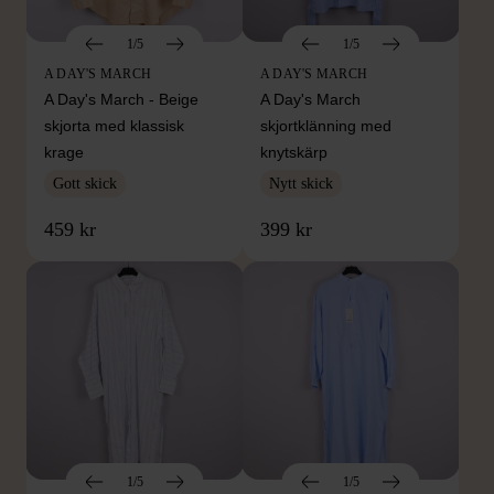
1/5
1/5
A DAY'S MARCH
A DAY'S MARCH
A Day's March - Beige
A Day's March
skjorta med klassisk
skjortklänning med
krage
knytskärp
Gott skick
Nytt skick
459 kr
399 kr
1/5
1/5