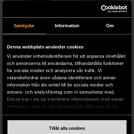
Samtycke
Information
Om
Denna webbplats använder cookies
1/5
1/5
DRESSMANN
BONDELID
Vi använder enhetsidentifierare för att anpassa innehållet
Dressmann -
Bondelid - Randig skjorta
och annonserna till användarna, tillhandahålla funktioner
Kostymbyxor med
- Blå vit
för sociala medier och analysera vår trafik. Vi
pressveck
XL (52)
vidarebefordrar även sådana identifierare och annan
Gott skick
information från din enhet till de sociala medier och
Mycket gott skick
annons- och analysföretag som vi samarbetar med.
159 kr
199 kr
Dessa kan i sin tur kombinera informationen med annan
information som du har tillhandahållit eller som de har
samlat in när du har använt deras tjänster.
Tillåt alla cookies