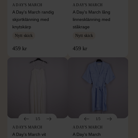
A DAY'S MARCH
A DAY'S MARCH
A Day's March randig
A Day's March lång
skjortklänning med
linnesklänning med
knytskärp
ståkrage
Nytt skick
Nytt skick
459 kr
459 kr
1/5
1/5
A DAY'S MARCH
A DAY'S MARCH
A Day's March vit
A Day's March