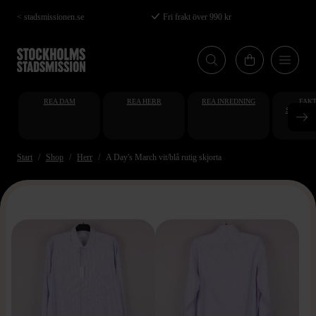
Hoppa
< stadsmissionen.se
Fri frakt över 990 kr
till
huvudinnehåll
REA DAM
REA HERR
REA INREDNING
FAKT
STUDENT
AT
Start
Shop
Herr
A Day's March vit/blå rutig skjorta