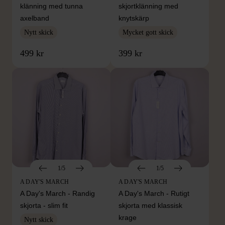
klänning med tunna
skjortklänning med
axelband
knytskärp
Nytt skick
Mycket gott skick
499 kr
399 kr
1/5
1/5
A DAY'S MARCH
A DAY'S MARCH
A Day's March - Randig
A Day's March - Rutigt
skjorta - slim fit
skjorta med klassisk
krage
Nytt skick