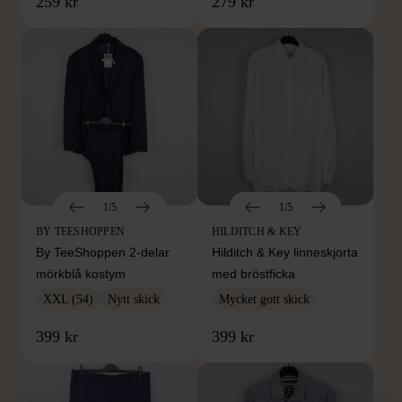
259 kr
279 kr
1/5
1/5
BY TEESHOPPEN
HILDITCH & KEY
By TeeShoppen 2-delar
Hilditch & Key linneskjorta
mörkblå kostym
med bröstficka
XXL (54)
Nytt skick
Mycket gott skick
399 kr
399 kr