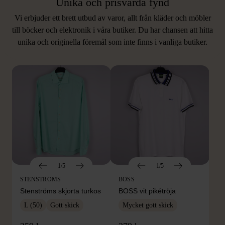
Unika och prisvärda fynd
Vi erbjuder ett brett utbud av varor, allt från kläder och möbler
LIKNANDE PRODUKTER
till böcker och elektronik i våra butiker. Du har chansen att hitta
unika och originella föremål som inte finns i vanliga butiker.
Hitta produkter som påminner om denna
1/5
1/5
STENSTRÖMS
BOSS
Stenströms skjorta turkos
BOSS vit pikétröja
L (50)
Gott skick
Mycket gott skick