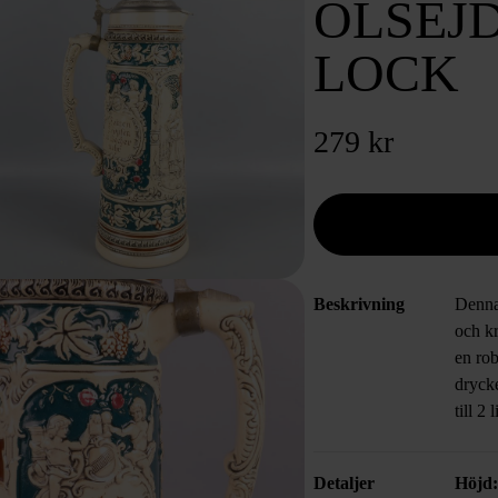
ÖLSEJ
LOCK
279 kr
Beskrivning
Denna 
och kr
en rob
dryck
till 2 l
Detaljer
Höjd