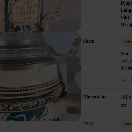
Djup
Läng
Vikt:
Övrig
Skick
Myc
Produk
kvalit
försli
Läs 
Dimensions
Höjd
cm
Färg
Grä