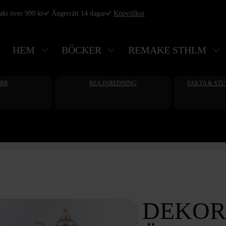
rakt över 990 kr
Ångerrätt 14 dagar
Köpvillkor
HEM
BÖCKER
REMAKE STHLM
ERR
REA INREDNING
FAKTA & ST
DEKOR