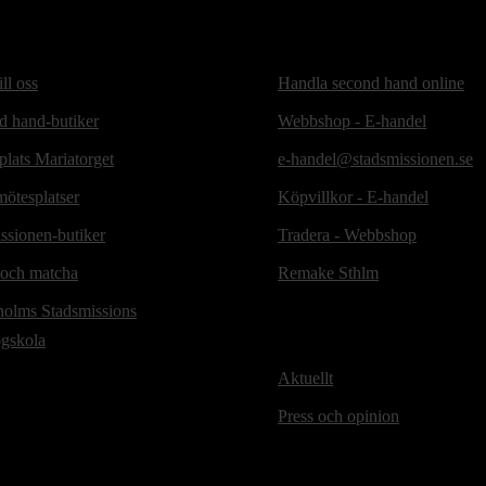
ill oss
Handla second hand online
d hand-butiker
Webbshop - E-handel
lats Mariatorget
e-handel@stadsmissionen.se
ötesplatser
Köpvillkor - E-handel
ssionen-butiker
Tradera - Webbshop
 och matcha
Remake Sthlm
holms Stadsmissions
ögskola
Aktuellt
Press och opinion