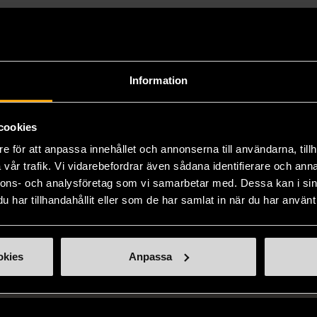
Material
Met
Information
Produkten är unik o
Fri frakt på alla k
cookies
14 dagars ångerrät
e för att anpassa innehållet och annonserna till användarna, tillh
vår trafik. Vi vidarebefordrar även sådana identifierare och anna
nnons- och analysföretag som vi samarbetar med. Dessa kan i sin
har tillhandahållit eller som de har samlat in när du har använt 
okies
Anpassa