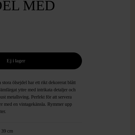
DEL MED
stora ölsejdel har ett rikt dekorerat blått
ämfärgat yttre med intrikata detaljer och
ust metallsving. Perfekt för att servera
er med en vintagekänsla. Rymmer upp
iter.
:
39 cm