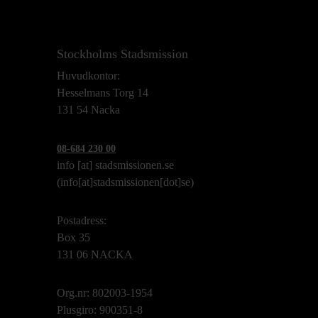
Stockholms Stadsmission
Huvudkontor:
Hesselmans Torg 14
131 54 Nacka
08-684 230 00
info
[at]
stadsmissionen.se
(info[at]stadsmissionen[dot]se)
Postadress:
Box 35
131 06 NACKA
Org.nr: 802003-1954
Plusgiro: 900351-8