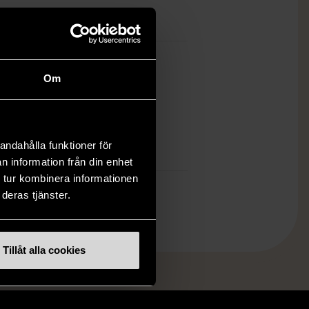
all
Om
ch finns enbart som 1 st i lager.
öp över 990 kr.
.
andahålla funktioner för
n information från din enhet
 tur kombinera informationen
deras tjänster.
Tillåt alla cookies