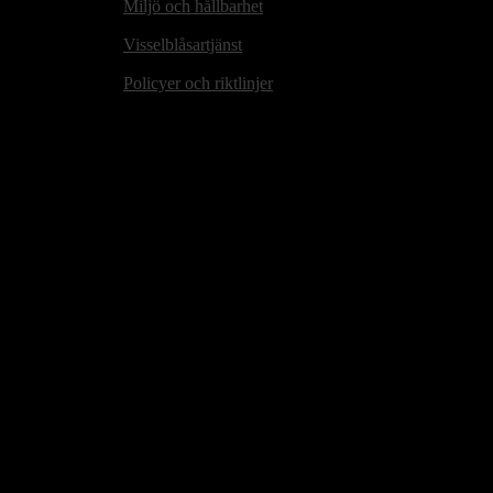
Miljö och hållbarhet
Visselblåsartjänst
Policyer och riktlinjer