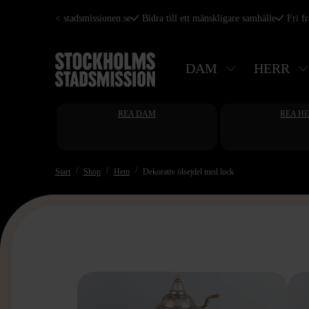
Hoppa
< stadsmissionen.se
Bidra till ett mänskligare samhälle
Fri f
till
huvudinnehåll
DAM
HERR
REA DAM
REA H
Start
Shop
Hem
Dekorativ ölsejdel med lock