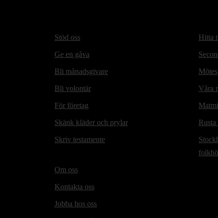
Stöd oss
Hitta t
Ge en gåva
Secon
Bli månadsgivare
Mötesp
Bli volontär
Våra m
För företag
Matmi
Skänk kläder och prylar
Rusta
Skriv testamente
Stock
folkh
Om oss
Kontakta oss
Jobba hos oss