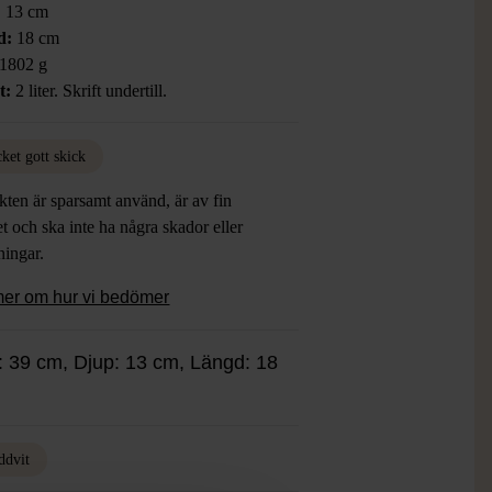
:
13 cm
d:
18 cm
1802 g
t:
2 liter. Skrift undertill.
ket gott skick
ten är sparsamt använd, är av fin
et och ska inte ha några skador eller
tningar.
mer om hur vi bedömer
: 39 cm, Djup: 13 cm, Längd: 18
ddvit