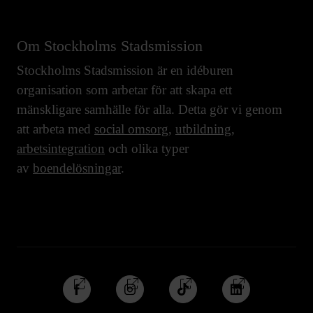
Om Stockholms Stadsmission
Stockholms Stadsmission är en idéburen
organisation som arbetar för att skapa ett
mänskligare samhälle för alla. Detta gör vi genom
att arbeta med
social omsorg
,
utbildning
,
arbetsintegration
och olika typer
av
boendelösningar
.
Följ
Följ
Följ
Följ
oss
oss
oss
oss