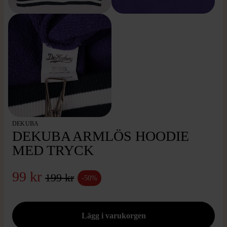
DEKUBA
DEKUBA ARM­LÖS HOODIE
MED TRYCK
99 kr
199 kr
-50%