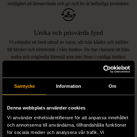
möjlighet att återanvända och ge nytt liv åt befintliga produkter.
Unika och prisvärda fynd
Vi erbjuder ett brett utbud av varor, allt från kläder och möbler
LIKNANDE PRODUKTER
till böcker och elektronik i våra butiker. Du har chansen att hitta
unika och originella föremål som inte finns i vanliga butiker.
Hitta produkter som påminner om denna
Samtycke
Information
Om
Denna webbplats använder cookies
Vi använder enhetsidentifierare för att anpassa innehållet
och annonserna till användarna, tillhandahålla funktioner
för sociala medier och analysera vår trafik. Vi
1/5
1/5