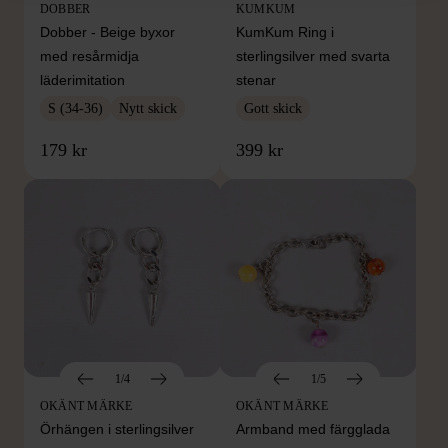
DOBBER
KUMKUM
Dobber - Beige byxor
KumKum Ring i
med resårmidja
sterlingsilver med svarta
läderimitation
stenar
S (34-36)
Nytt skick
Gott skick
179 kr
399 kr
1/4
1/5
OKÄNT MÄRKE
OKÄNT MÄRKE
Örhängen i sterlingsilver
Armband med färgglada