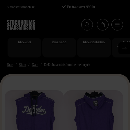
Hoppa
< stadsmissionen.se
Fri frakt över 990 kr
till
huvudinnehåll
REA DAM
REA HERR
REA INREDNING
FAKT
STUDENT
AT
Start
Shop
Dam
DeKuba arm­lös hoodie med tryck