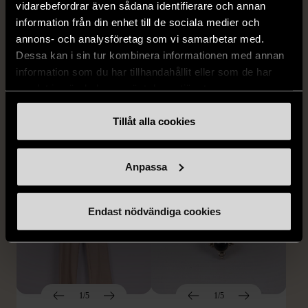
vidarebefordrar även sådana identifierare och annan
MISSONI
GIANFRANCO FERRE
information från din enhet till de sociala medier och
Missoni - Klänning -
STUDIO
annons- och analysföretag som vi samarbetar med.
Stickad - Grön - Premium
Gianfranco Ferre Studio -
Dessa kan i sin tur kombinera informationen med annan
Vintage
Kjol - Silke - Premium
information som du har tillhandahållit eller som de har
Vintage
S (34-36)
Gott skick
samlat in när du har använt deras tjänster.
S (34-36)
999 kr
Mycket gott skick
Tillåt alla cookies
999 kr
Anpassa
Endast nödvändiga cookies
1/5
1/5