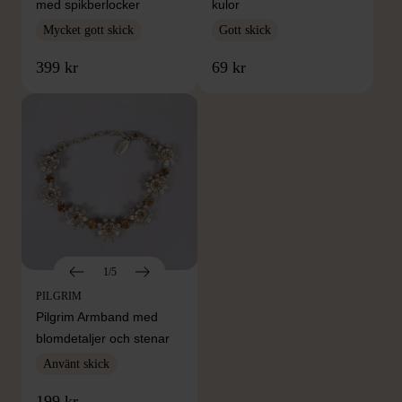
med spikberlocker
kulor
Mycket gott skick
Gott skick
399 kr
69 kr
1/5
PILGRIM
Pilgrim Armband med
blomdetaljer och stenar
Använt skick
199 kr