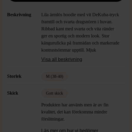
Beskrivning
Lila ärmlös hoodie med vit DeKuba-tryck
framtill och svarta dragsnören i huvan.
Ribbad kant med svarta och vita ränder
ger en sportig och modern look. Stor
känguruficka på framsidan och markerade
kontrastsömmar upptill. Mjuk
bomullskvalitet för en avslappnad och
Visa all beskrivning
bekväm känsla.
Storlek
M (38-40)
Skick
Gott skick
Produkten har använts men är av fin
kvalitet, det kan förekomma mindre
förslitningar.
Läs mer om hur vi bedömer