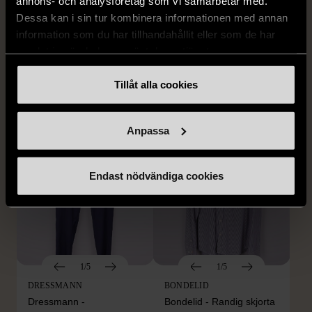
annons- och analysföretag som vi samarbetar med.
1/5
1/5
Dessa kan i sin tur kombinera informationen med annan
BY TEESHOPPEN
HILDITCH & KEY
information som du har tillhandahållit eller som de har
By TeeShoppen 2-delar
Hilditch & Key linneskjorta
samlat in när du har använt deras tjänster.
mörkblå kostym
med bröstficka
XXL (54)
Nytt skick
Mycket gott skick
Tillåt alla cookies
399 kr
399 kr
Anpassa
Endast nödvändiga cookies
1/5
1/5
DRESSMANN
BONDELID
Dressmann -
Bondelid - Randig skjorta