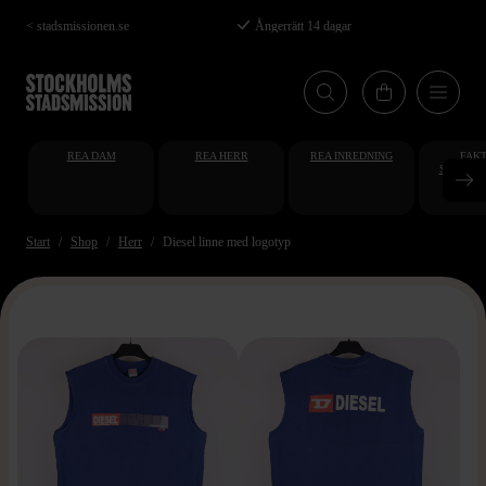
Hoppa
< stadsmissionen.se
Ångerrätt 14 dagar
till
huvudinnehåll
REA DAM
REA HERR
REA INREDNING
FAKT
STUDENT
AT
Start
Shop
Herr
Diesel linne med logotyp