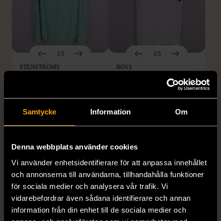
1/5
1/5
STENSTRÖMS
BOSS
Stenströms skjorta turkos
BOSS vit pikétröja
L (50)
Gott skick
Mycket gott skick
Samtycke
Information
Om
259 kr
279 kr
Denna webbplats använder cookies
Vi använder enhetsidentifierare för att anpassa innehållet
och annonserna till användarna, tillhandahålla funktioner
för sociala medier och analysera vår trafik. Vi
vidarebefordrar även sådana identifierare och annan
information från din enhet till de sociala medier och