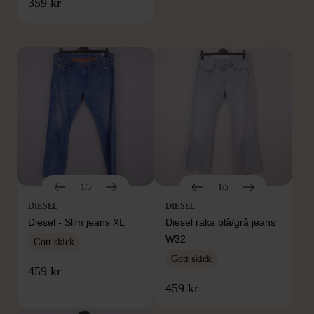
FRÅN SAMMA VARUMÄRKE
359 kr
Hitta produkter från samma varumärke
1/5
1/5
DIESEL
DIESEL
Diesel - Slim jeans XL
Diesel raka blå/grå jeans
W32
Gott skick
Gott skick
459 kr
459 kr