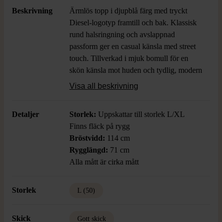
Beskrivning
Ärmlös topp i djupblå färg med tryckt
Diesel-logotyp framtill och bak. Klassisk
rund halsringning och avslappnad
passform ger en casual känsla med street
touch. Tillverkad i mjuk bomull för en
skön känsla mot huden och tydlig, modern
stil.
Visa all beskrivning
Detaljer
Storlek:
Uppskattar till storlek L/XL
Finns fläck på rygg
Bröstvidd:
114 cm
Rygglängd:
71 cm
Alla mått är cirka mått
Storlek
L (50)
Skick
Gott skick