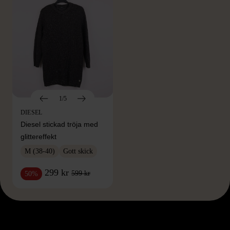
1/5
DIESEL
Diesel stickad tröja med
glittereffekt
M (38-40)
Gott skick
299 kr
599 kr
50%