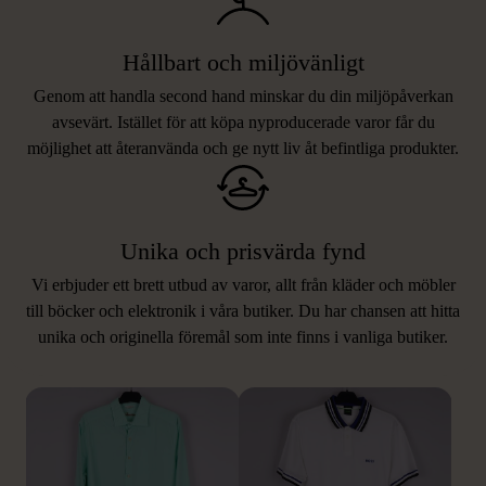
Hållbart och miljövänligt
Genom att handla second hand minskar du din miljöpåverkan
avsevärt. Istället för att köpa nyproducerade varor får du
möjlighet att återanvända och ge nytt liv åt befintliga produkter.
Unika och prisvärda fynd
Vi erbjuder ett brett utbud av varor, allt från kläder och möbler
LIKNANDE PRODUKTER
till böcker och elektronik i våra butiker. Du har chansen att hitta
unika och originella föremål som inte finns i vanliga butiker.
Hitta produkter som påminner om denna