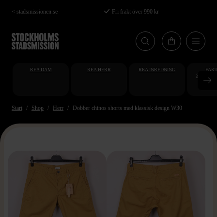
Hoppa
< stadsmissionen.se
Fri frakt över 990 kr
till
huvudinnehåll
REA DAM
REA HERR
REA INREDNING
FAKT
STUDENT
AT
Start
Shop
Herr
Dobber chinos shorts med klassisk design W30