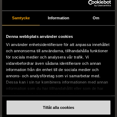
Samtycke
Information
Om
1/5
1/5
BY TEESHOPPEN
HILDITCH & KEY
By TeeShoppen 2-delar
Hilditch & Key linneskjorta
Denna webbplats använder cookies
mörkblå kostym
med bröstficka
Vi använder enhetsidentifierare för att anpassa innehållet
XXL (54)
Nytt skick
Mycket gott skick
och annonserna till användarna, tillhandahålla funktioner
399 kr
399 kr
för sociala medier och analysera vår trafik. Vi
vidarebefordrar även sådana identifierare och annan
information från din enhet till de sociala medier och
annons- och analysföretag som vi samarbetar med.
Dessa kan i sin tur kombinera informationen med annan
information som du har tillhandahållit eller som de har
samlat in när du har använt deras tjänster.
Tillåt alla cookies
1/5
1/5