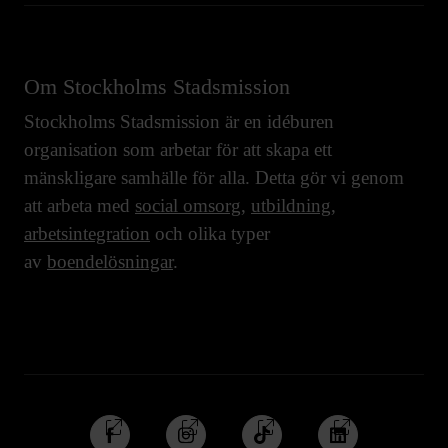
Om Stockholms Stadsmission
Stockholms Stadsmission är en idéburen
organisation som arbetar för att skapa ett
mänskligare samhälle för alla. Detta gör vi genom
att arbeta med
social omsorg
,
utbildning
,
arbetsintegration
och olika typer
av
boendelösningar
.
Följ
Följ
Följ
Följ