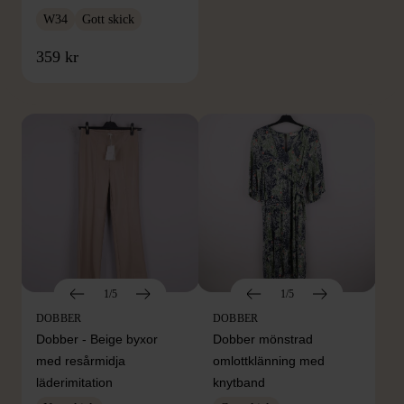
W34
Gott skick
FRÅN SAMMA VARUMÄRKE
359 kr
Hitta produkter från samma varumärke
1/5
1/5
DOBBER
DOBBER
Dobber - Beige byxor
Dobber mönstrad
med resårmidja
omlottklänning med
läderimitation
knytband