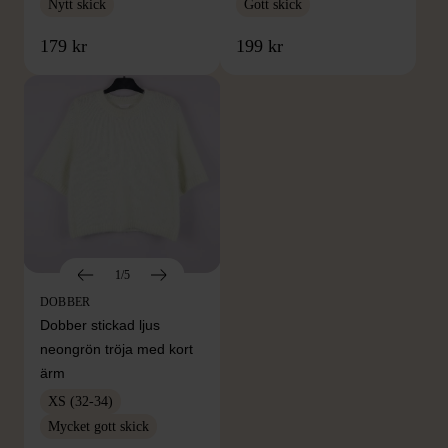
Nytt skick
Gott skick
179 kr
199 kr
1/5
DOBBER
Dobber stickad ljus
neongrön tröja med kort
ärm
XS (32-34)
Mycket gott skick