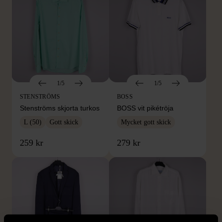
1/5
1/5
STENSTRÖMS
BOSS
Stenströms skjorta turkos
BOSS vit pikétröja
L (50)
Gott skick
Mycket gott skick
259 kr
279 kr