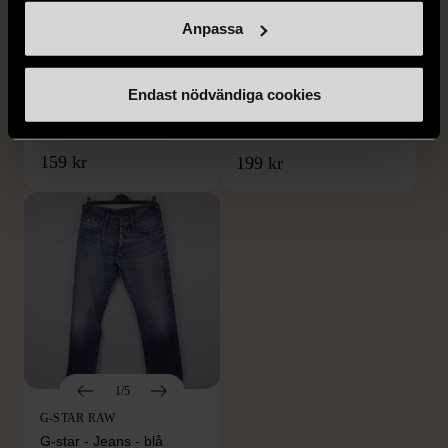
DRESSMANN
BONDELID
Anpassa
Dressmann -
Bondelid - Randig skjorta
Kostymbyxor med
- Blå vit
pressveck
Endast nödvändiga cookies
XL (52)
Gott skick
Mycket gott skick
159 kr
199 kr
1/5
G-STAR RAW
G-star - Jeans - blå