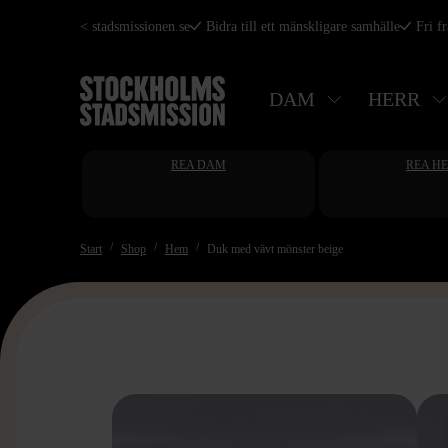
Hoppa
< stadsmissionen.se
Bidra till ett mänskligare samhälle
Fri f
till
huvudinnehåll
DAM
HERR
REA DAM
REA H
Start
Shop
Hem
Duk med vävt mönster beige