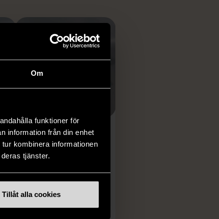
Om
1/5
andahålla funktioner för
n information från din enhet
OKÄNT MÄRKE
 tur kombinera informationen
Randig löpare
deras tjänster.
grön/blå
Gott skick
Tillåt alla cookies
79 kr