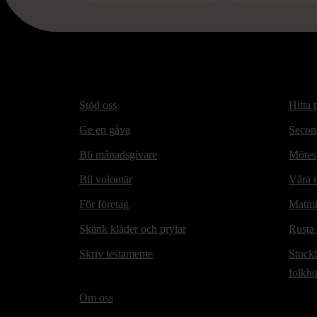
Stöd oss
Hitta t
Ge en gåva
Secon
Bli månadsgivare
Mötesp
Bli volontär
Våra m
För företag
Matmi
Skänk kläder och prylar
Rusta
Skriv testamente
Stock
folkh
Om oss