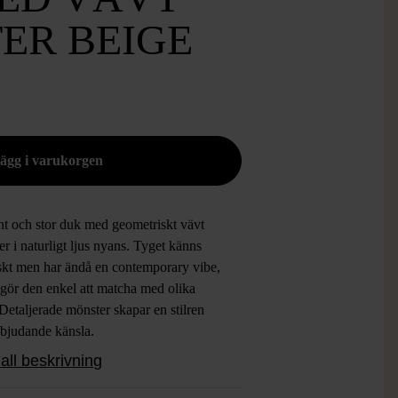
ER BEIGE
nt och stor duk med geometriskt vävt
r i naturligt ljus nyans. Tyget känns
iskt men har ändå en contemporary vibe,
 gör den enkel att matcha med olika
. Detaljerade mönster skapar en stilren
nbjudande känsla.
all beskrivning
t:
Mindre fläck (bild 5), Gott skick i
.