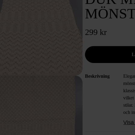
MÖNST
299 kr
Beskrivning
Elega
mönste
klass
vilket
stilar
och i
Visa 
Övrig
övrigt