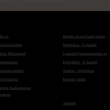
ill oss
Handla second hand online
d hand-butiker
Webbshop - E-handel
lats Mariatorget
e-handel@stadsmissionen.se
ötesplatser
Köpvillkor - E-handel
ssionen-butiker
Tradera - Webbshop
 och matcha
Remake Sthlm
holms Stadsmissions
ögskola
Aktuellt