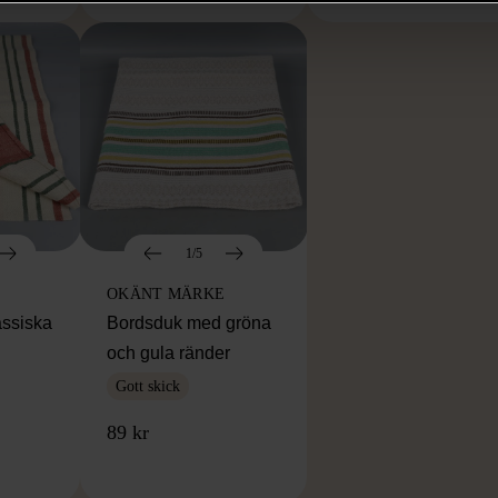
1/5
OKÄNT MÄRKE
assiska
Bordsduk med gröna
och gula ränder
Gott skick
89 kr