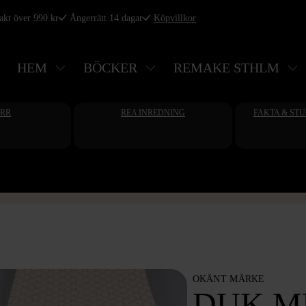
rakt över 990 kr
Ångerrätt 14 dagar
Köpvillkor
HEM
BÖCKER
REMAKE STHLM
ERR
REA INREDNING
FAKTA & ST
OKÄNT MÄRKE
DUK M