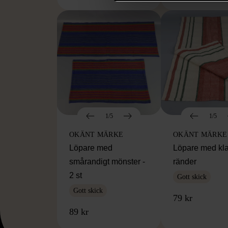
1/5
1/5
OKÄNT MÄRKE
OKÄNT MÄRKE
Löpare med
Löpare med kl
smårandigt mönster -
ränder
2 st
Gott skick
Gott skick
79 kr
89 kr