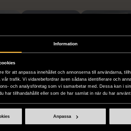
Information
cookies
1/5
1/5
e för att anpassa innehållet och annonserna till användarna, tillh
vår trafik. Vi vidarebefordrar även sådana identifierare och anna
OKÄNT MÄRKE
OKÄNT MÄRKE
nnons- och analysföretag som vi samarbetar med. Dessa kan i sin
gel och
Blå minigryta med
Duk med färgade
har tillhandahållit eller som de har samlat in när du har använt 
med
lock
ränder
Gott skick
Gott skick
k
okies
Anpassa
169 kr
99 kr
9 kr