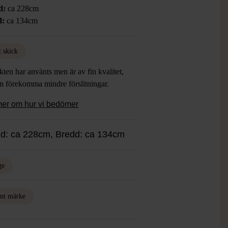
d:
ca 228cm
d:
ca 134cm
t skick
ten har använts men är av fin kvalitet,
an förekomma mindre förslitningar.
mer om hur vi bedömer
d: ca 228cm, Bredd: ca 134cm
ge
nt märke