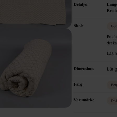
Detaljer
Läng
Bred
Skick
Got
Produk
det k
Läs 
Dimensions
Läng
Färg
Bei
Varumärke
Okä