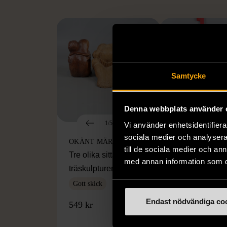
Samtycke
Denna webbplats använder 
1/5
1/5
Vi använder enhetsidentifierar
sociala medier och analysera 
OKÄNT MÄRKE
OKÄNT MÄRKE
till de sociala medier och a
Tre olika sittande
Vit ljuslykta än
med annan information som du 
träskulpturer
hängprydnad 
konstljus
Gott skick
Mycket gott skic
Endast nödvändiga co
549 kr
50 kr
80%
24