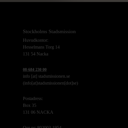
Stockholms Stadsmission
Huvudkontor:
Hesselmans Torg 14
131 54 Nacka
08-684 230 00
info
[at]
stadsmissionen.se
(info[at]stadsmissionen[dot]se)
Postadress:
Box 35
131 06 NACKA
Org.nr: 802003-1954