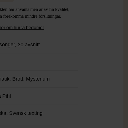
för tv-seriefantasten och ger en autentisk
ten har använts men är av fin kvalitet,
mlad känsla av serien.
an förekomma mindre förslitningar.
mer om hur vi bedömer
songer, 30 avsnitt
atik, Brott, Mysterium
 Pihl
ka, Svensk texting