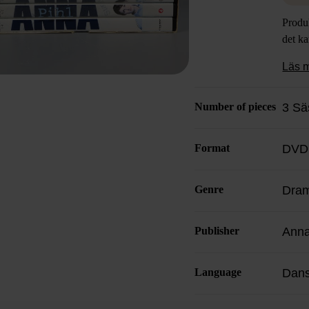
paket 
Produk
och sa
det k
Läs 
Number of pieces
3 Sä
Format
DVD
Genre
Dram
Publisher
Anna
Language
Dans