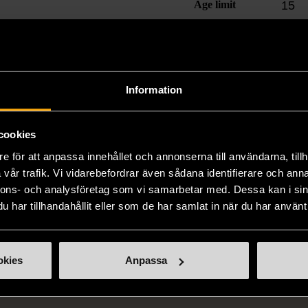
Age limit
15
Utgivningsår
200
Information
Produkten är unik o
cookies
Fri frakt på alla k
e för att anpassa innehållet och annonserna till användarna, tillh
14 dagars ångerrät
vår trafik. Vi vidarebefordrar även sådana identifierare och anna
nnons- och analysföretag som vi samarbetar med. Dessa kan i sin
har tillhandahållit eller som de har samlat in när du har använt 
okies
Anpassa