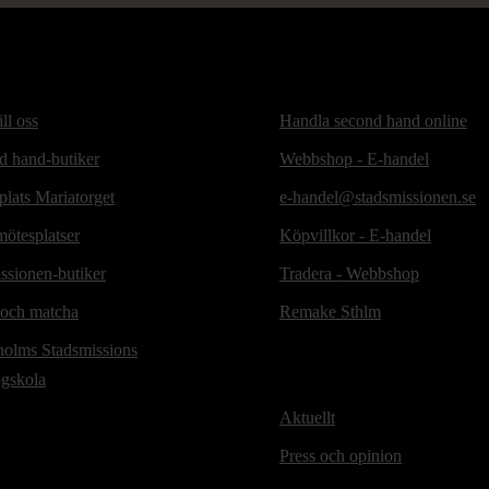
ill oss
Handla second hand online
d hand-butiker
Webbshop - E-handel
lats Mariatorget
e-handel@stadsmissionen.se
ötesplatser
Köpvillkor - E-handel
ssionen-butiker
Tradera - Webbshop
 och matcha
Remake Sthlm
holms Stadsmissions
ögskola
Aktuellt
Press och opinion