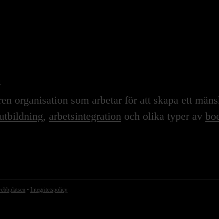
n
n organisation som arbetar för att skapa ett mänskl
utbildning
,
arbetsintegration
och olika typer av
boe
webbplatsen
•
Integritetspolicy