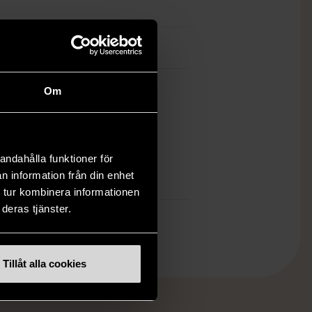
7
Om
ch finns enbart som 1 st i lager.
öp över 990 kr.
andahålla funktioner för
.
n information från din enhet
 tur kombinera informationen
deras tjänster.
Tillåt alla cookies