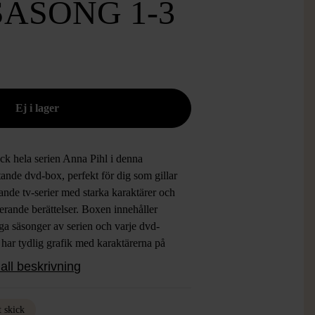
 SÄSONG 1-3
ck hela serien Anna Pihl i denna
ande dvd-box, perfekt för dig som gillar
nde tv-serier med starka karaktärer och
rande berättelser. Boxen innehåller
ga säsonger av serien och varje dvd-
 har tydlig grafik med karaktärerna på
dan samt informativ text på baksidan.
all beskrivning
kningen är stadig och lätt att förvara,
e separata säsongsboxar i enhetlig
n. Den här dvd-boxen är ett komplett
t skick