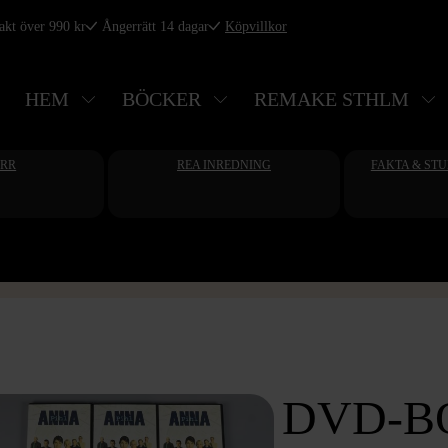
rakt över 990 kr
Ångerrätt 14 dagar
Köpvillkor
HEM
BÖCKER
REMAKE STHLM
ERR
REA INREDNING
FAKTA & ST
DVD-B