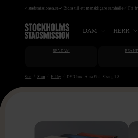
Hoppa
< stadsmissionen.se
Bidra till ett mänskligare samhälle
Fri f
till
huvudinnehåll
DAM
HERR
REA DAM
REA H
Start
Shop
Hobby
DVD-box - Anna Pihl - Säsong 1-3