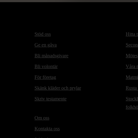
Stöd oss
Hitta t
Ge en gåva
Secon
Bli månadsgivare
Mötesp
Bli volontär
Våra m
För företag
Matmi
Skänk kläder och prylar
Rusta
Skriv testamente
Stock
folkh
Om oss
Kontakta oss