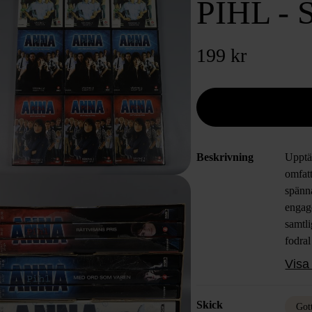
PIHL -
199 kr
Beskrivning
Upptä
omfatt
spänna
engage
samtli
fodral
framsi
Visa 
Förpac
med tr
Skick
desig
Got