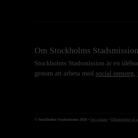
Om Stockholms Stadsmissio
Stockholms Stadsmission är en idébure
genom att arbeta med
social omsorg
,
© Stockholms Stadsmission 2026
•
Om cookies
•
Tillgänglighet på 