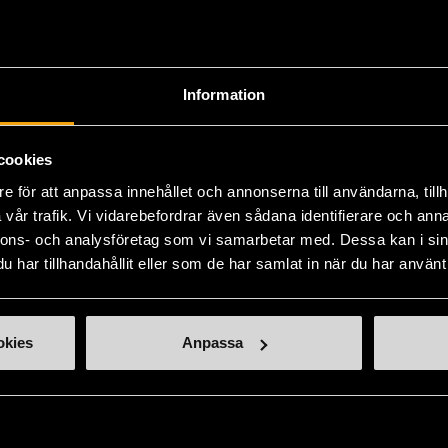
Produkten är unik o
Information
Fri frakt på alla k
cookies
14 dagars ångerrät
e för att anpassa innehållet och annonserna till användarna, tillh
vår trafik. Vi vidarebefordrar även sådana identifierare och anna
nnons- och analysföretag som vi samarbetar med. Dessa kan i sin
har tillhandahållit eller som de har samlat in när du har använt 
okies
Anpassa