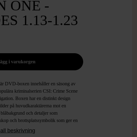
 ONE -
S 1.13-1.23
är DVD-boxen innehåller en säsong av
opulära kriminalserien CSI: Crime Scene
igation. Boxen har en distinkt design
ilder på huvudkaraktärerna mot en
 blåbakgrund och detaljer som
skop och brottsplatssymbolik som ger en
a av spänning och utredning. Boxen viks
all beskrivning
r att visa flera skivor med tydlig