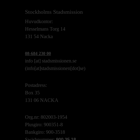
Stockholms Stadsmission
Huvudkontor:
Hesselmans Torg 14
131 54 Nacka
08-684 230 00
info
[at]
stadsmissionen.se
(info[at]stadsmissionen[dot]se)
Postadress:
Box 35
131 06 NACKA
Org.nr: 802003-1954
Plusgiro: 900351-8
Bankgiro: 900-3518
Swishnummer:
900 35 18