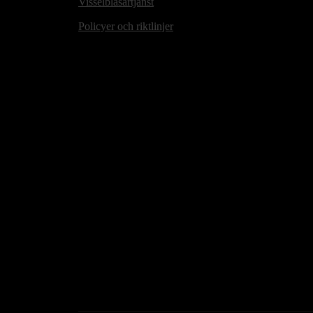
Visselblåsartjänst
Policyer och riktlinjer