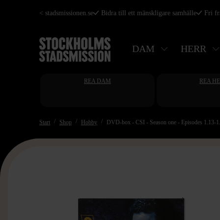
Hoppa
< stadsmissionen.se
Bidra till ett mänskligare samhälle
Fri f
till
huvudinnehåll
DAM
HERR
REA DAM
REA H
Start
Shop
Hobby
DVD-box - CSI - Season one - Episodes 1.13-1