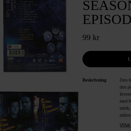
SEASON
EPISODE
99 kr
Beskrivning
Den h
den p
Invest
med b
mörk,
mikro
känsl
Visa 
upp fö