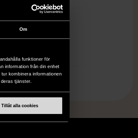
ch finns enbart som 1 st i lager.
Om
öp över 990 kr.
.
andahålla funktioner för
n information från din enhet
 tur kombinera informationen
deras tjänster.
Tillåt alla cookies