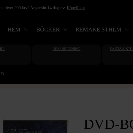
rakt över 990 kr
Ångerrätt 14 dagar
Köpvillkor
HEM
BÖCKER
REMAKE STHLM
ERR
REA INREDNING
FAKTA & ST
.23
DVD-BO