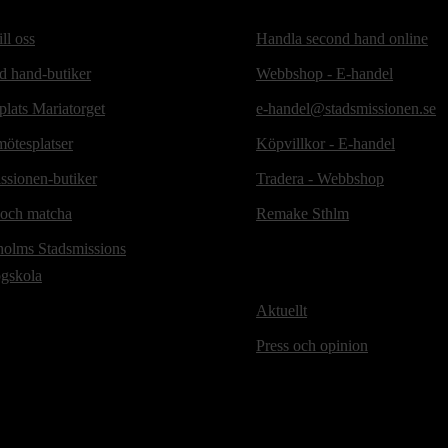
ill oss
Handla second hand online
d hand-butiker
Webbshop - E-handel
lats Mariatorget
e-handel@stadsmissionen.se
ötesplatser
Köpvillkor - E-handel
ssionen-butiker
Tradera - Webbshop
 och matcha
Remake Sthlm
holms Stadsmissions
ögskola
Aktuellt
Press och opinion