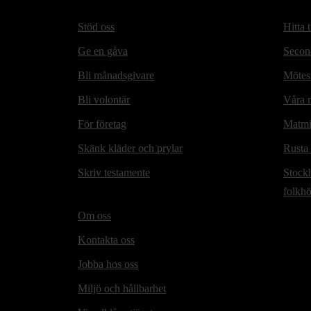
Stöd oss
Hitta t
Ge en gåva
Secon
Bli månadsgivare
Mötesp
Bli volontär
Våra m
För företag
Matmi
Skänk kläder och prylar
Rusta
Skriv testamente
Stock
folkh
Om oss
Kontakta oss
Jobba hos oss
Miljö och hållbarhet