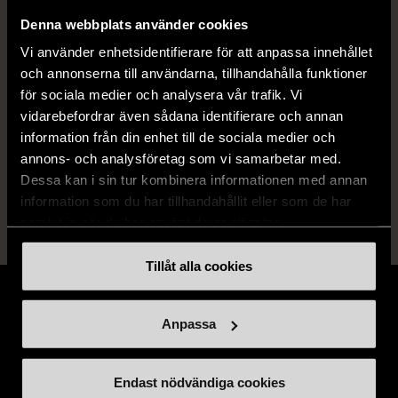
Denna webbplats använder cookies
Vi använder enhetsidentifierare för att anpassa innehållet
Produkten är unik och finns enbart som 1 st i lager.
och annonserna till användarna, tillhandahålla funktioner
för sociala medier och analysera vår trafik. Vi
Fri frakt på alla köp över 990 kr.
vidarebefordrar även sådana identifierare och annan
information från din enhet till de sociala medier och
14 dagars ångerrät.
annons- och analysföretag som vi samarbetar med.
Dessa kan i sin tur kombinera informationen med annan
information som du har tillhandahållit eller som de har
samlat in när du har använt deras tjänster.
Tillåt alla cookies
Anpassa
Stöd oss
Endast nödvändiga cookies