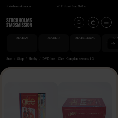
Hoppa
< stadsmissionen.se
Fri frakt över 990 kr
till
huvudinnehåll
REA DAM
REA HERR
REA INREDNING
FAKT
STUDENT
AT
Start
Shop
Hobby
DVD-box - Glee - Complete seasons 1-3