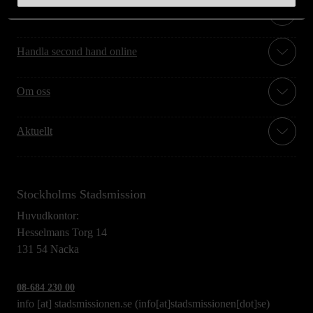
Hitta till oss
Handla second hand online
Om oss
Aktuellt
Stockholms Stadsmission
Huvudkontor:
Hesselmans Torg 14
131 54 Nacka
08-684 230 00
info
[at]
stadsmissionen.se
(info[at]stadsmissionen[dot]se)