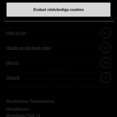
Endast nödvändiga cookies
Stöd oss
Hitta till oss
Handla second hand online
Om oss
Aktuellt
Stockholms Stadsmission
Huvudkontor:
Hesselmans Torg 14