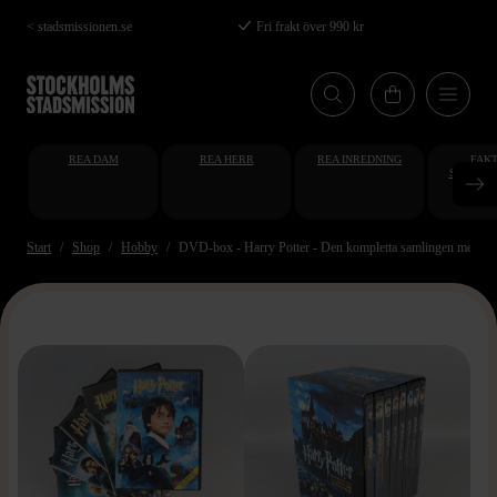
Hoppa
< stadsmissionen.se
Fri frakt över 990 kr
till
huvudinnehåll
REA DAM
REA HERR
REA INREDNING
FAKT
STUDENT
AT
Start
Shop
Hobby
DVD-box - Harry Potter - Den kompletta samlingen med åtta