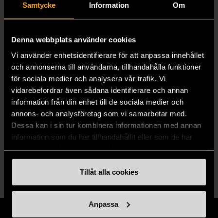
Samtycke
Information
Om
Utgivningsår
2011
Denna webbplats använder cookies
Varumärke
Harry Potter
Vi använder enhetsidentifierare för att anpassa innehållet
och annonserna till användarna, tillhandahålla funktioner
för sociala medier och analysera vår trafik. Vi
vidarebefordrar även sådana identifierare och annan
Produkten är unik och finns enbart som 1 st i lager.
information från din enhet till de sociala medier och
Fri frakt på alla köp över 990 kr.
annons- och analysföretag som vi samarbetar med.
Dessa kan i sin tur kombinera informationen med annan
14 dagars ångerrät.
information som du har tillhandahållit eller som de har
samlat in när du har använt deras tjänster.
Tillåt alla cookies
Anpassa