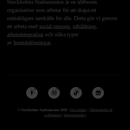
Stockholms Stadsmission är en idéburen
organisation som arbetar för att skapa ett
mänskligare samhälle för alla. Detta gör vi genom
att arbeta med
social omsorg
,
utbildning
,
arbetsintegration
och olika typer
av
boendelösningar
.
Följ
Följ
Följ
Följ
oss
oss
oss
oss
på
på
på
på
© Stockholms Stadsmission 2026
•
Om cookies
•
Tillgänglighet på
Facebook
Instagram
TikTok
Linkedin
webbplatsen
•
Integritetspolicy