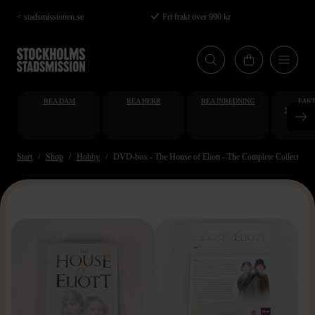
Hoppa
< stadsmissionen.se
Fri frakt över 990 kr
till
huvudinnehåll
REA DAM
REA HERR
REA INREDNING
FAKT
STUDENT
AT
Start
Shop
Hobby
DVD-box - The House of Eliott - The Complete Collection