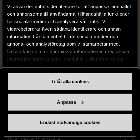
Produkten är unik och finns enbart som 1 st i lager.
Vi använder enhetsidentifierare för att anpassa innehållet
och annonserna till användarna, tillhandahålla funktioner
Fri frakt på alla köp över 990 kr.
för sociala medier och analysera vår trafik. Vi
14 dagars ångerrät.
vidarebefordrar även sådana identifierare och annan
information från din enhet till de sociala medier och
annons- och analysföretag som vi samarbetar med.
Dessa kan i sin tur kombinera informationen med annan
information som du har tillhandahållit eller som de har
samlat in när du har använt deras tjänster.
Tillåt alla cookies
Anpassa
Stöd oss
Hitta till oss
Endast nödvändiga cookies
Handla second hand online