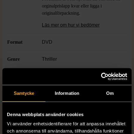
orginalprislapp kvar eller ligga i
originalförpackning.
Läs mer om hur vi bedömer
Format
DVD
Genre
Thriller
Language
Engelska
Samtycke
Information
Om
Produkten är unik och finns enbart som 1 st i lager.
Denna webbplats använder cookies
Fri frakt på alla köp över 990 kr.
Vi använder enhetsidentifierare för att anpassa innehållet
14 dagars ångerrät.
och annonserna till användarna, tillhandahålla funktioner