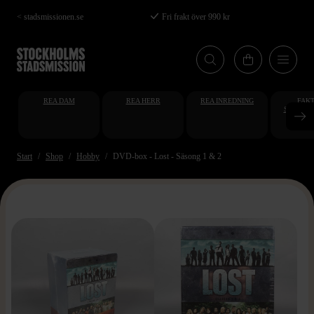
Hoppa
< stadsmissionen.se
Fri frakt över 990 kr
till
huvudinnehåll
REA DAM
REA HERR
REA INREDNING
FAKT
STUDENT
AT
Start
Shop
Hobby
DVD-box - Lost - Säsong 1 & 2