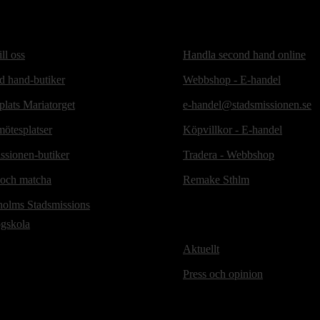
ill oss
Handla second hand online
d hand-butiker
Webbshop - E-handel
lats Mariatorget
e-handel@stadsmissionen.se
ötesplatser
Köpvillkor - E-handel
ssionen-butiker
Tradera - Webbshop
 och matcha
Remake Sthlm
holms Stadsmissions
ögskola
Aktuellt
Press och opinion