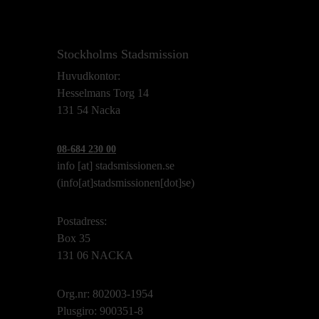
Stockholms Stadsmission
Huvudkontor:
Hesselmans Torg 14
131 54 Nacka
08-684 230 00
info
[at]
stadsmissionen.se
(info[at]stadsmissionen[dot]se)
Postadress:
Box 35
131 06 NACKA
Org.nr: 802003-1954
Plusgiro: 900351-8