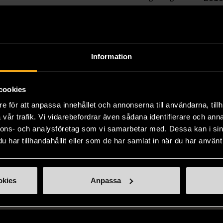
Produkten är unik o
Information
Fri frakt på alla k
14 dagars ångerrät
cookies
e för att anpassa innehållet och annonserna till användarna, tillh
vår trafik. Vi vidarebefordrar även sådana identifierare och anna
nnons- och analysföretag som vi samarbetar med. Dessa kan i sin
har tillhandahållit eller som de har samlat in när du har använt 
okies
Anpassa