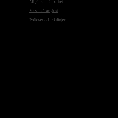
Miljö och hållbarhet
Visselblåsartjänst
Policyer och riktlinjer