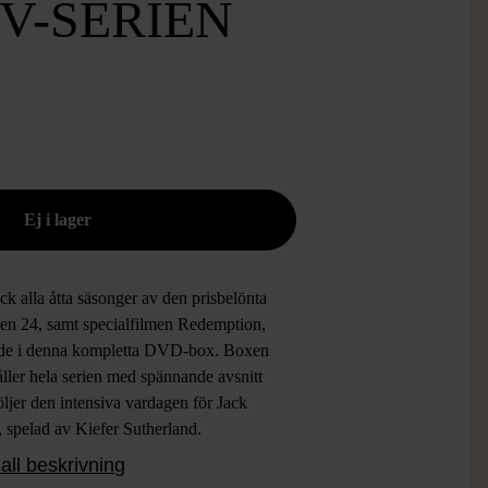
V-SERIEN
k alla åtta säsonger av den prisbelönta
rien 24, samt specialfilmen Redemption,
de i denna kompletta DVD-box. Boxen
ller hela serien med spännande avsnitt
ljer den intensiva vardagen för Jack
 spelad av Kiefer Sutherland.
ckningen är robust och består av två
all beskrivning
odral och ett separat fodral för filmen