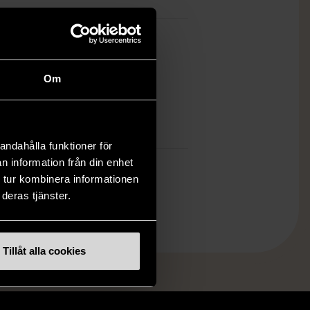
ch finns enbart som 1 st i lager.
Om
öp över 990 kr.
.
andahålla funktioner för
n information från din enhet
 tur kombinera informationen
deras tjänster.
Tillåt alla cookies