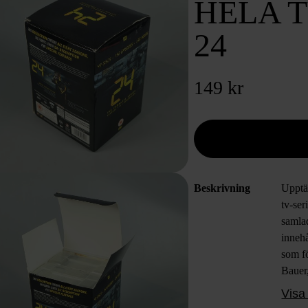
HELA T
24
149 kr
Beskrivning
Upptäc
tv-se
samla
innehå
som fö
Bauer,
Förpa
Visa 
plastf