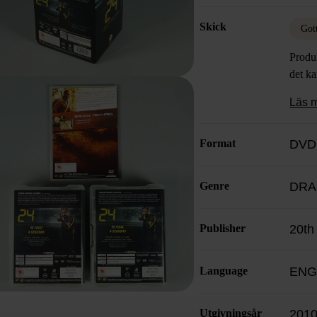
Redem
Skick
organi
Got
design
Produk
stark 
det k
bakgr
action
Läs 
DVD-s
underh
Format
DVD
och dr
upptäc
snyggt
Genre
DR
samlar
Publisher
20th
Language
ENG
Utgivningsår
201