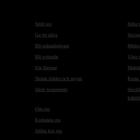
Stöd oss
Hitta t
Ge en gåva
Secon
Bli månadsgivare
Mötesp
Bli volontär
Våra m
För företag
Matmi
Skänk kläder och prylar
Rusta
Skriv testamente
Stock
folkh
Om oss
Kontakta oss
Jobba hos oss