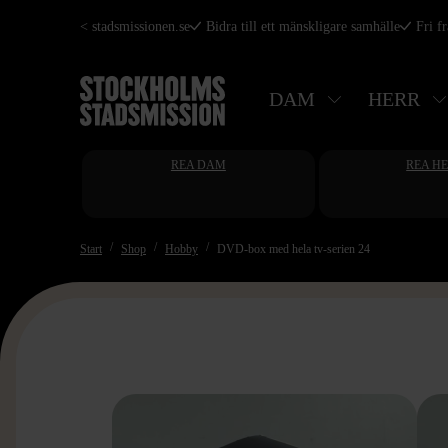
Hoppa
< stadsmissionen.se
Bidra till ett mänskligare samhälle
Fri f
till
huvudinnehåll
DAM
HERR
REA DAM
REA H
Start
Shop
Hobby
DVD-box med hela tv-serien 24