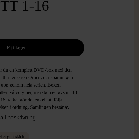
TT 1-16
år du en komplett DVD-box med den
 thrillerserien Örnen, där spänningen
 upp genom hela serien. Boxen
ller två volymer, märkta med avsnitt 1-8
16, vilket gör det enkelt att följa
elsen i ordning. Samlingen består av
 åtta DVD-skivor, vars omslag pryds av
all beskrivning
a porträtt och tematiska bilder ur serien.
gen och fodralen har en snygg och
 design i svart med vita kontrastdetaljer
ket gott skick