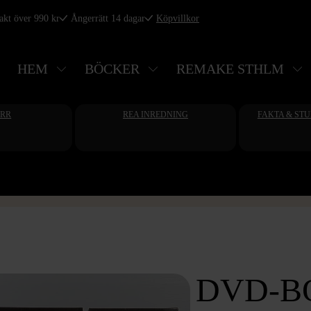
rakt över 990 kr
Ångerrätt 14 dagar
Köpvillkor
HEM
BÖCKER
REMAKE STHLM
ERR
REA INREDNING
FAKTA & ST
DVD-B