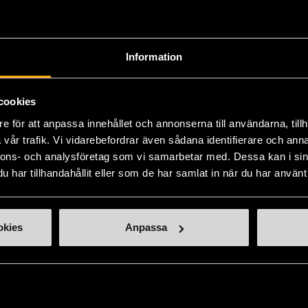
Produkten är unik o
Information
Fri frakt på alla k
14 dagars ångerrät
cookies
e för att anpassa innehållet och annonserna till användarna, tillh
vår trafik. Vi vidarebefordrar även sådana identifierare och anna
nnons- och analysföretag som vi samarbetar med. Dessa kan i sin
har tillhandahållit eller som de har samlat in när du har använt 
okies
Anpassa