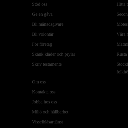
Stöd oss
Hitta t
Ge en gåva
Secon
Bli månadsgivare
Mötesp
Bli volontär
Våra m
För företag
Matmi
Skänk kläder och prylar
Rusta
Skriv testamente
Stock
folkh
Om oss
Kontakta oss
Jobba hos oss
Miljö och hållbarhet
Visselblåsartjänst