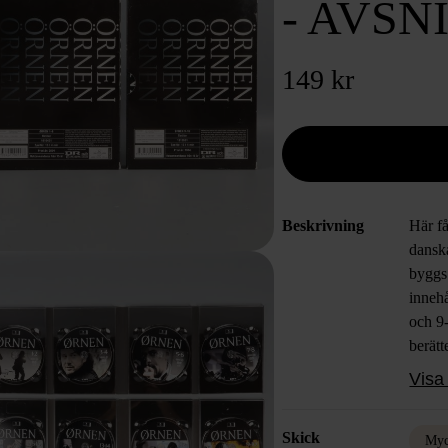
- AVSNI
149 kr
Beskrivning
Här f
danska
byggs
innehå
och 9-
berätt
totalt
Visa 
tydlig
Omsla
Skick
tidlös
Myc