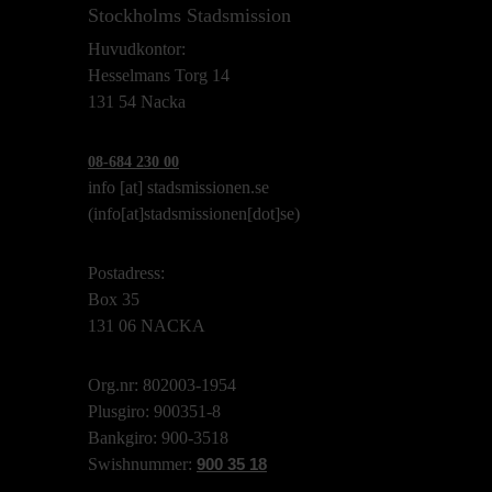
Stockholms Stadsmission
Huvudkontor:
Hesselmans Torg 14
131 54 Nacka
08-684 230 00
info
[at]
stadsmissionen.se
(info[at]stadsmissionen[dot]se)
Postadress:
Box 35
131 06 NACKA
Org.nr: 802003-1954
Plusgiro: 900351-8
Bankgiro: 900-3518
Swishnummer:
900 35 18