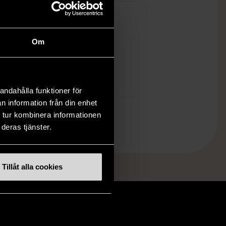
ch finns enbart som 1 st i lager.
Om
öp över 990 kr.
.
andahålla funktioner för
n information från din enhet
 tur kombinera informationen
deras tjänster.
Tillåt alla cookies