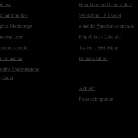
ill oss
Handla second hand online
d hand-butiker
Webbshop - E-handel
lats Mariatorget
e-handel@stadsmissionen.se
ötesplatser
Köpvillkor - E-handel
ssionen-butiker
Tradera - Webbshop
 och matcha
Remake Sthlm
holms Stadsmissions
ögskola
Aktuellt
Press och opinion