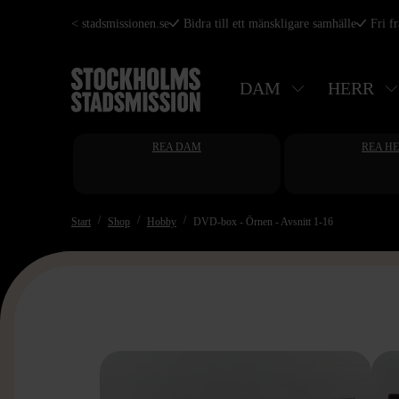
Hoppa
< stadsmissionen.se
Bidra till ett mänskligare samhälle
Fri f
till
huvudinnehåll
DAM
HERR
REA DAM
REA H
Start
Shop
Hobby
DVD-box - Örnen - Avsnitt 1-16