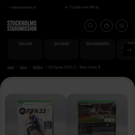
Hoppa
< stadsmissionen.se
Fri frakt över 990 kr
till
huvudinnehåll
REA DAM
REA HERR
REA INREDNING
FAKT
STUDENT
AT
Start
Shop
Hobby
EA Sports FIFA 23 - Xbox Series X