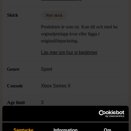
Fodralet är robust och lätt att hantera.
Skick
Nytt skick
Produkten är som ny. Kan till och med ha
orginalprislapp kvar eller ligga i
originalförpackning.
Läs mer om hur vi bedömer
Genre
Sport
Console
Xbox Series X
Age limit
3
Utgivningsår
2022
Samtycke
Information
Om