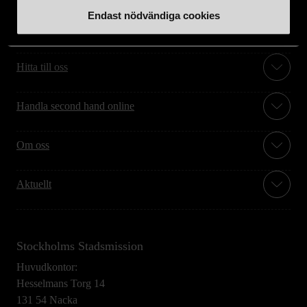
Endast nödvändiga cookies
Stöd oss
Hitta till oss
Handla second hand online
Om oss
Aktuellt
Stockholms Stadsmission
Huvudkontor:
Hesselmans Torg 14
131 54 Nacka