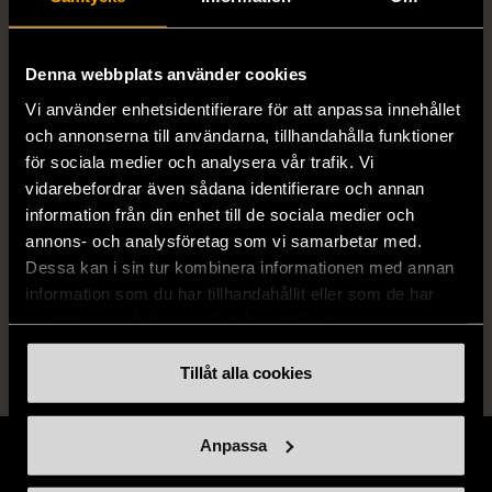
Manufacturer
EA Sports
Denna webbplats använder cookies
Varumärke
EA Sports
Vi använder enhetsidentifierare för att anpassa innehållet
och annonserna till användarna, tillhandahålla funktioner
för sociala medier och analysera vår trafik. Vi
Produkten är unik och finns enbart som 1 st i lager.
vidarebefordrar även sådana identifierare och annan
information från din enhet till de sociala medier och
Fri frakt på alla köp över 990 kr.
annons- och analysföretag som vi samarbetar med.
Dessa kan i sin tur kombinera informationen med annan
14 dagars ångerrät.
information som du har tillhandahållit eller som de har
samlat in när du har använt deras tjänster.
Tillåt alla cookies
Anpassa