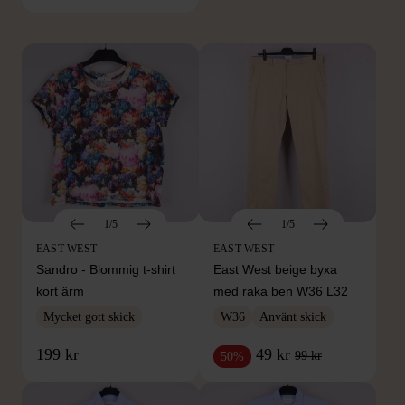
Hitta produkter från samma varumärke
1/5
1/5
EAST WEST
EAST WEST
Sandro - Blommig t-shirt
East West beige byxa
kort ärm
med raka ben W36 L32
Mycket gott skick
W36
Använt skick
199 kr
49 kr
99 kr
50%