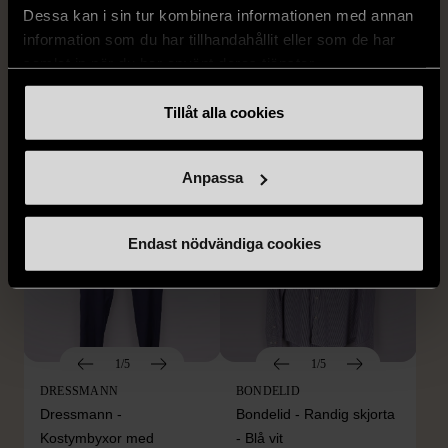
Dessa kan i sin tur kombinera informationen med annan
BY TEESHOPPEN
HILDITCH & KEY
information som du har tillhandahållit eller som de har
By TeeShoppen 2-delar
Hilditch & Key linneskjorta
samlat in när du har använt deras tjänster.
mörkblå kostym
med bröstficka
XXL (54)
Nytt skick
Mycket gott skick
Tillåt alla cookies
399 kr
399 kr
Anpassa
Endast nödvändiga cookies
1/5
1/5
DRESSMANN
BONDELID
Dressmann -
Bondelid - Randig skjorta
Kostymbyxor med
- Blå vit