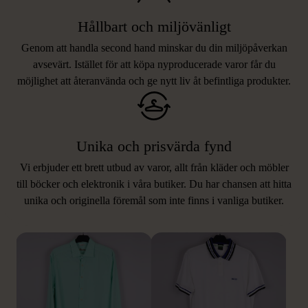
Hållbart och miljövänligt
Genom att handla second hand minskar du din miljöpåverkan
avsevärt. Istället för att köpa nyproducerade varor får du
möjlighet att återanvända och ge nytt liv åt befintliga produkter.
Unika och prisvärda fynd
Vi erbjuder ett brett utbud av varor, allt från kläder och möbler
LIKNANDE PRODUKTER
till böcker och elektronik i våra butiker. Du har chansen att hitta
unika och originella föremål som inte finns i vanliga butiker.
Hitta produkter som påminner om denna