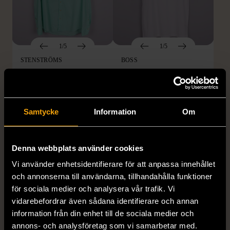
1/5
1/5
STENSTRÖMS
BOSS
Stenströms skjorta turkos
BOSS vit pikétröja
L (50)
Gott skick
Mycket gott skick
259 kr
279 kr
Samtycke
Information
Om
Denna webbplats använder cookies
Vi använder enhetsidentifierare för att anpassa innehållet
och annonserna till användarna, tillhandahålla funktioner
för sociala medier och analysera vår trafik. Vi
vidarebefordrar även sådana identifierare och annan
information från din enhet till de sociala medier och
annons- och analysföretag som vi samarbetar med.
1/5
1/5