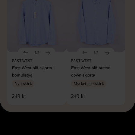
1/5
1/5
EAST WEST
EAST WEST
East West blå skjorta i
East West blå button
bomullstyg
down skjorta
Nytt skick
Mycket gott skick
249 kr
249 kr