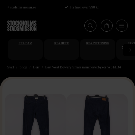
Hoppa
< stadsmissionen.se
Fri frakt över 990 kr
till
huvudinnehåll
REA DAM
REA HERR
REA INREDNING
FAKT
STUDENT
AT
Start
Shop
Herr
East West Bowery Smala manchesterbyxor W31/L34