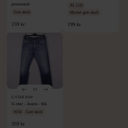
pressveck
XL (52)
Gott skick
Mycket gott skick
159 kr
199 kr
1/5
G-STAR RAW
G-star - Jeans - blå
W34
Gott skick
FRÅN SAMMA VARUMÄRKE
359 kr