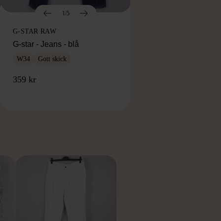
1/5
G-STAR RAW
G-star - Jeans - blå
W34
Gott skick
359 kr
RKE