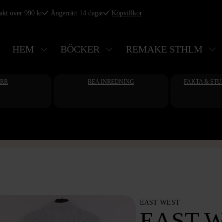
rakt över 990 kr
Ångerrätt 14 dagar
Köpvillkor
HEM
BÖCKER
REMAKE STHLM
ERR
REA INREDNING
FAKTA & ST
EAST WEST
EAST 