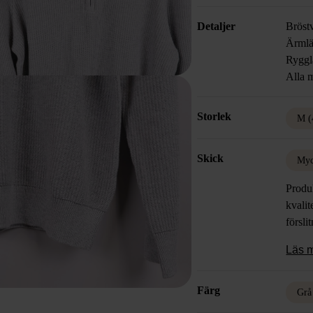
Detaljer
Bröst
Ärmlä
Ryggl
Alla m
Storlek
M (
Skick
Myc
Produk
kvalit
försli
Läs 
Färg
Grå