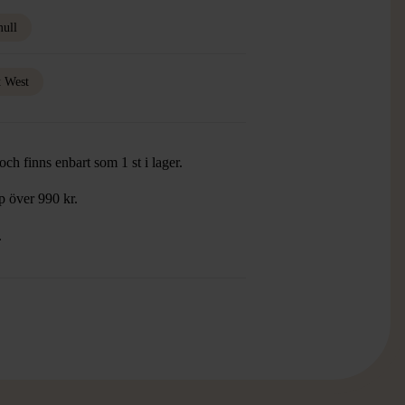
ull
t West
ch finns enbart som 1 st i lager.
öp över 990 kr.
.