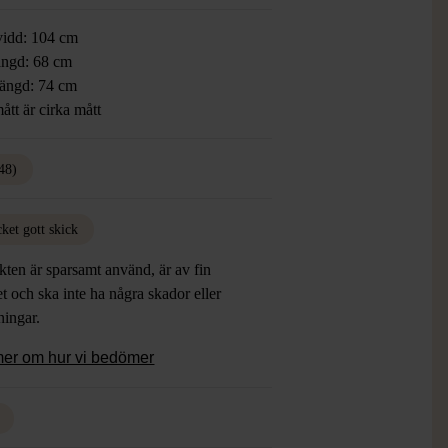
vidd: 104 cm
ngd: 68 cm
ängd: 74 cm
ått är cirka mått
48)
ket gott skick
ten är sparsamt använd, är av fin
et och ska inte ha några skador eller
tningar.
mer om hur vi bedömer