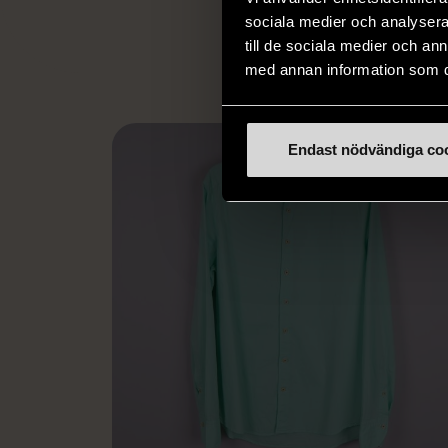
L
eller annat 
sociala medier och analysera 
till de sociala medier och a
med annan information som du 
Endast nödvändiga co