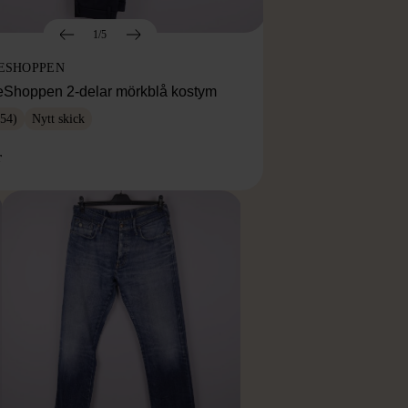
1/5
ESHOPPEN
eShoppen 2-delar mörkblå kostym
54)
Nytt skick
r