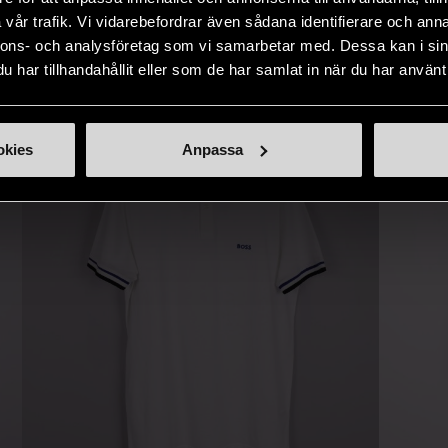
IKNANDE PRODUKT
sätt.
vår trafik. Vi vidarebefordrar även sådana identifierare och anna
nnons- och analysföretag som vi samarbetar med. Dessa kan i sin
Hitta produkter som påminner om denna
har tillhandahållit eller som de har samlat in när du har använt 
okies
Anpassa