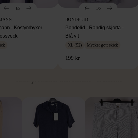
1/5
1/5
MANN
BONDELID
ann - Kostymbyxor
Bondelid - Randig skjorta -
essveck
Blå vit
ick
XL (52)
Mycket gott skick
199 kr
ÅN SAMMA VARUMÄ
Hitta produkter från samma varumärke