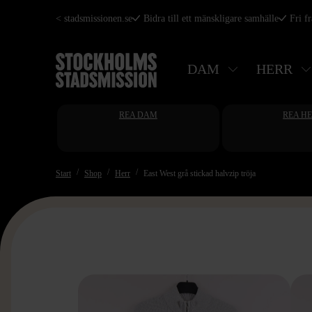
Hoppa
< stadsmissionen.se
Bidra till ett mänskligare samhälle
Fri f
till
huvudinnehåll
DAM
HERR
REA DAM
REA H
Start
Shop
Herr
East West grå stickad halvzip tröja