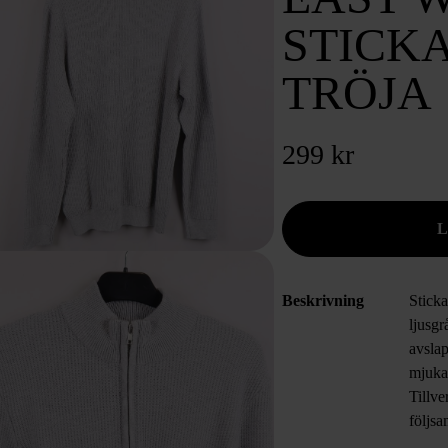
STICK
TRÖJA
299 kr
Beskrivning
Sticka
ljusgr
avslap
mjuka
Tillv
följs