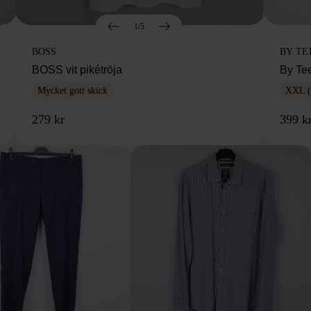
1/5
BOSS
BY TE
BOSS vit pikétröja
By Te
Mycket gott skick
XXL (
279 kr
399 k