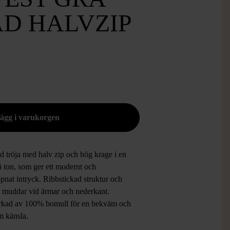
AD HALVZIP
d tröja med halv zip och hög krage i en
å ton, som ger ett modernt och
pnat intryck. Ribbstickad struktur och
 muddar vid ärmar och nederkant.
erkad av 100% bomull för en bekväm och
am känsla.