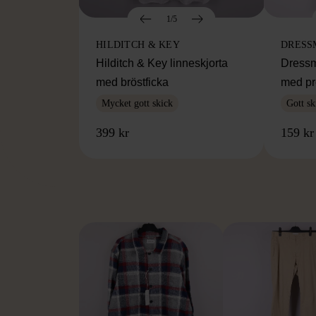
1/5
HILDITCH & KEY
DRESS
Hilditch & Key linneskjorta
Dressm
med bröstficka
med pr
Mycket gott skick
Gott sk
399 kr
159 kr
FR