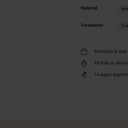
Material
Bom
Varumärke
Eas
Produkten är unik o
Fri frakt på alla k
14 dagars ångerrät