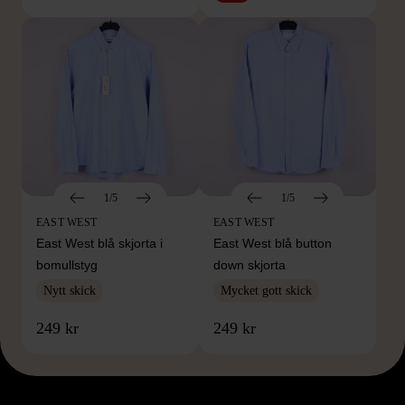
1/5
1/5
EAST WEST
EAST WEST
East West blå skjorta i
East West blå button
bomullstyg
down skjorta
Nytt skick
Mycket gott skick
249 kr
249 kr