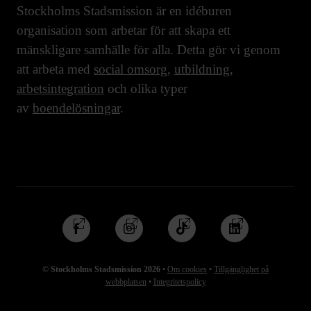
Stockholms Stadsmission är en idéburen
organisation som arbetar för att skapa ett
mänskligare samhälle för alla. Detta gör vi genom
att arbeta med
social omsorg
,
utbildning
,
arbetsintegration
och olika typer
av
boendelösningar
.
Följ
Följ
Följ
Följ
oss
oss
oss
oss
på
på
på
på
© Stockholms Stadsmission 2026
•
Om cookies
•
Tillgänglighet på
Facebook
Instagram
TikTok
Linkedin
webbplatsen
•
Integritetspolicy