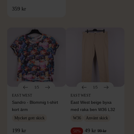
FRÅN SAMMA VARUMÄRKE
359 kr
Hitta produkter från samma varumärke
1/5
1/5
EAST WEST
EAST WEST
Sandro - Blommig t-shirt
East West beige byxa
kort ärm
med raka ben W36 L32
Mycket gott skick
W36
Använt skick
199 kr
49 kr
99 kr
50%