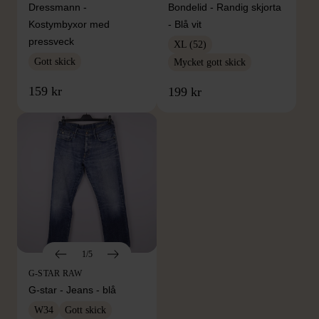
Dressmann -
Bondelid - Randig skjorta
Kostymbyxor med
- Blå vit
pressveck
XL (52)
Gott skick
Mycket gott skick
159 kr
199 kr
1/5
G-STAR RAW
G-star - Jeans - blå
W34
Gott skick