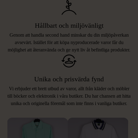
Hållbart och miljövänligt
Genom att handla second hand minskar du din miljöpåverkan
avsevärt. Istället för att köpa nyproducerade varor får du
möjlighet att återanvända och ge nytt liv åt befintliga produkter.
Unika och prisvärda fynd
Vi erbjuder ett brett utbud av varor, allt från kläder och möbler
LIKNANDE PRODUKTER
till böcker och elektronik i våra butiker. Du har chansen att hitta
unika och originella föremål som inte finns i vanliga butiker.
Hitta produkter som påminner om denna