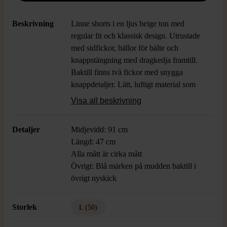
Beskrivning
Linne shorts i en ljus beige ton med
regular fit och klassisk design. Utrustade
med sidfickor, hällor för bälte och
knappstängning med dragkedja framtill.
Baktill finns två fickor med snygga
knappdetaljer. Lätt, luftigt material som
ger en avslappnad och stilren känsla,
Visa all beskrivning
perfekt för en tidlös look som passar till
allt.
Detaljer
Midjevidd: 91 cm
Längd: 47 cm
Alla mått är cirka mått
Övrigt: Blå märken på mudden baktill i
övrigt nyskick
Storlek
L (50)