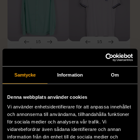
1/5
1/5
STENSTRÖMS
BOSS
Stenströms skjorta turkos
BOSS vit pikétröja
L (50)
Gott skick
Mycket gott skick
Samtycke
Information
Om
259 kr
279 kr
Denna webbplats använder cookies
Vi använder enhetsidentifierare för att anpassa innehållet
och annonserna till användarna, tillhandahålla funktioner
för sociala medier och analysera vår trafik. Vi
vidarebefordrar även sådana identifierare och annan
information från din enhet till de sociala medier och