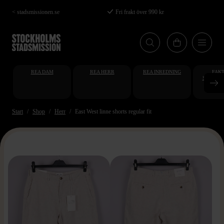
Hoppa
< stadsmissionen.se
Fri frakt över 990 kr
till
huvudinnehåll
REA DAM
REA HERR
REA INREDNING
FAKT
STUDENT
AT
Start
Shop
Herr
East West linne shorts regular fit