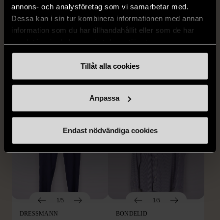
annons- och analysföretag som vi samarbetar med.
1/5
1/5
Dessa kan i sin tur kombinera informationen med annan
information som du har tillhandahållit eller som de har
BY TEESHOPPEN
HILDITCH & KEY
By TeeShoppen 2-delar
Hilditch & Key linneskjorta
samlat in när du har använt deras tjänster.
mörkblå kostym
med bröstficka
Tillåt alla cookies
XXL (54)
Nytt skick
Mycket gott skick
399 kr
399 kr
Anpassa
Endast nödvändiga cookies
1/5
1/5
DRESSMANN
BONDELID